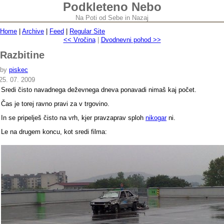
Podkleteno Nebo
Na Poti od Sebe in Nazaj
Home
|
Archive
|
Feed
|
Regular Site
<< Vročina
|
Dvodnevni pohod >>
Razbitine
by
piskec
25. 07. 2009
Sredi čisto navadnega deževnega dneva ponavadi nimaš kaj počet.
Čas je torej ravno pravi za v trgovino.
In se pripelješ čisto na vrh, kjer pravzaprav sploh
nikogar
ni.
Le na drugem koncu, kot sredi filma: