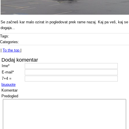
Se začneš kar malo ozirat in pogledovat prek rame nazaj. Kaj pa veš, kaj se
dogaja...
Tags:
Categories:
|
To the top
|
Dodaj komentar
Ime*
E-mail*
7+4 =
b
i
u
quote
Komentar
Predogled