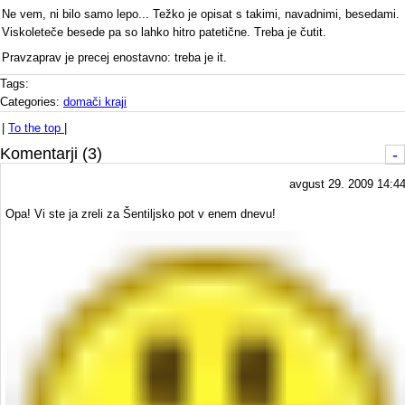
Ne vem, ni bilo samo lepo... Težko je opisat s takimi, navadnimi, besedami.
Viskoleteče besede pa so lahko hitro patetične. Treba je čutit.
Pravzaprav je precej enostavno: treba je it.
Tags:
Categories:
domači kraji
|
To the top
|
Komentarji (3)
-
avgust 29. 2009 14:4
Opa! Vi ste ja zreli za Šentiljsko pot v enem dnevu!