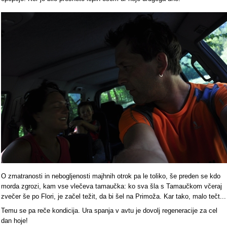
O zmatranosti in nebogljenosti majhnih otrok pa le toliko, še preden se kdo
morda zgrozi, kam vse vlečeva tamaučka: ko sva šla s Tamaučkom včeraj
zvečer še po Flori, je začel težit, da bi šel na Primoža. Kar tako, malo tečt...
Temu se pa reče kondicija. Ura spanja v avtu je dovolj regeneracije za cel
dan hoje!