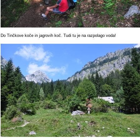
Do Tinčkove koče in jagrovih koč. Tudi tu je na razpolago voda!