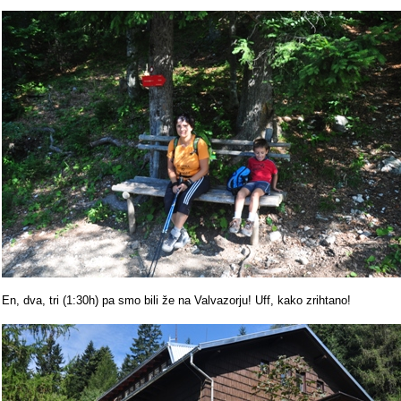
En, dva, tri (1:30h) pa smo bili že na Valvazorju! Uff, kako zrihtano!