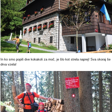
In ko smo popili dve kokakoli za moč, je šlo kot strela naprej! Sva skoraj še
drva vzela!