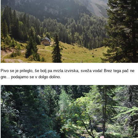
Pivo se je prileglo, še bolj pa mrzla izvirska, sveža voda! Brez tega pač ne
gre... podajamo se v dolgo dolino.