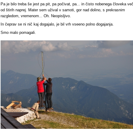
Pa je bilo treba še jest pa pit, pa počivat, pa... in čisto nobenega človeka ve
od štirih naprej. Mater sem užival v samoti, gor nad dolino, s prekrasnim
razgledom, vremenom... Oh. Neopisljivo.
In čeprav se ni nič kaj dogajalo, je bil vrh vseeno polno dogajanja.
Smo malo pomagali.