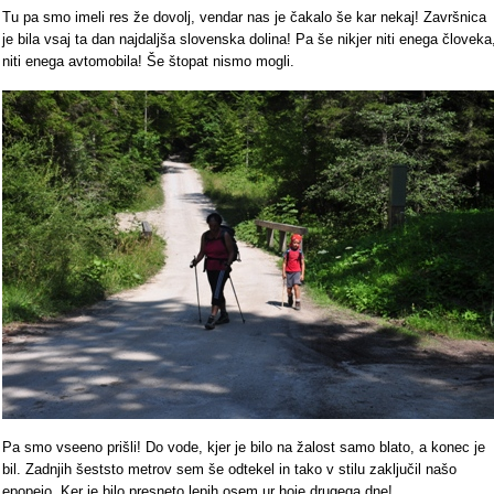
Tu pa smo imeli res že dovolj, vendar nas je čakalo še kar nekaj! Završnica
je bila vsaj ta dan najdaljša slovenska dolina! Pa še nikjer niti enega človeka
niti enega avtomobila! Še štopat nismo mogli.
Pa smo vseeno prišli! Do vode, kjer je bilo na žalost samo blato, a konec je
bil. Zadnjih šeststo metrov sem še odtekel in tako v stilu zaključil našo
epopejo. Ker je bilo presneto lepih osem ur hoje drugega dne!