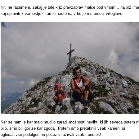
Niti ne razumem, zakaj je tale križ pravzaprav malce pod vrhom... najbrž ima
kaj opraviti z varnostjo? Tamle, čisto na vrhu je res precej vrtoglavo.
Ker se nam je kar malo mudilo zaradi možnosti neviht, ki jih seveda potem n
bilo, smo bili gor že kar zgodaj. Potem smo pretaknili vsak kamen, si
ogledali vse podolgem in počez in uživali vsak trenutek!