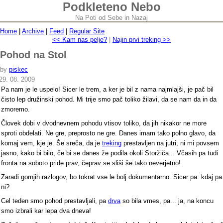
Podkleteno Nebo
Na Poti od Sebe in Nazaj
Home
|
Archive
|
Feed
|
Regular Site
<< Kam nas pelje?
|
Najin prvi treking >>
Pohod na Stol
by
piskec
29. 08. 2009
Pa nam je le uspelo! Sicer le trem, a ker je bil z nama najmlajši, je pač bil
čisto lep družinski pohod. Mi trije smo pač toliko žilavi, da se nam da in da
zmoremo.
Človek dobi v dvodnevnem pohodu vtisov toliko, da jih nikakor ne more
sproti obdelati. Ne gre, preprosto ne gre. Danes imam tako polno glavo, da
komaj vem, kje je. Še sreča, da je
treking
prestavljen na jutri, ni mi povsem
jasno, kako bi bilo, če bi se danes že podila okoli Storžiča... Včasih pa tudi
fronta na soboto pride prav, čeprav se sliši še tako neverjetno!
Zaradi gornjih razlogov, bo tokrat vse le bolj dokumentarno. Sicer pa: kdaj pa
ni?
Cel teden smo pohod prestavljali, pa
drva
so bila vmes, pa... ja, na koncu
smo izbrali kar lepa dva dneva!