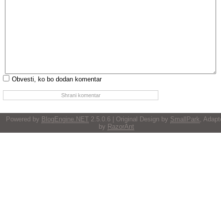
Obvesti, ko bo dodan komentar
Powered by
BlogEngine.NET
2.5.0.6 | Original Design by
SmallPark
, Adapt
by
RazorAnt