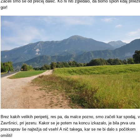
Začeli smo še od precej daleč. Ko ni niti zgledalo, da bomo sploh kdaj prilezl
gor!
Brez kakih velikih peripetij, res pa, da malce pozno, smo začeli kar spodaj, v
Završnici, pri jezeru. Kakor se je potem na koncu izkazalo, je bila prva ura
pravzaprav še najtežja od vseh! A nič takega, kar se ne bi dalo s počitkom
omiliti!