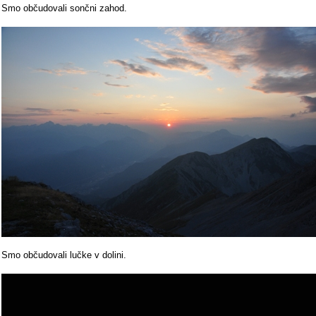
Smo občudovali sončni zahod.
Smo občudovali lučke v dolini.