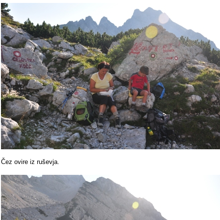
Čez ovire iz ruševja.