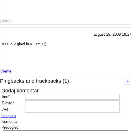
piskec
avgust 29. 2009 18:2
Vse je v glavi in v...srcu ;)
Vreme
Pingbacks and trackbacks (1)
+
Dodaj komentar
Ime*
E-mail*
7+4 =
b
i
u
quote
Komentar
Predogled