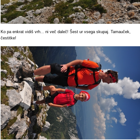
Ko pa enkrat vidiš vrh... ni več daleč! Šest ur vsega skupaj. Tamauček,
čestitke!