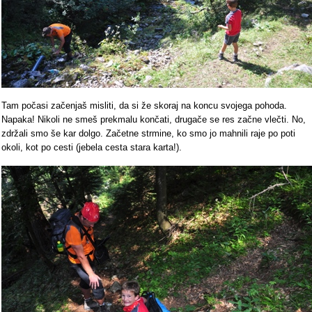
Tam počasi začenjaš misliti, da si že skoraj na koncu svojega pohoda.
Napaka! Nikoli ne smeš prekmalu končati, drugače se res začne vlečti. No,
zdržali smo še kar dolgo. Začetne strmine, ko smo jo mahnili raje po poti
okoli, kot po cesti (jebela cesta stara karta!).