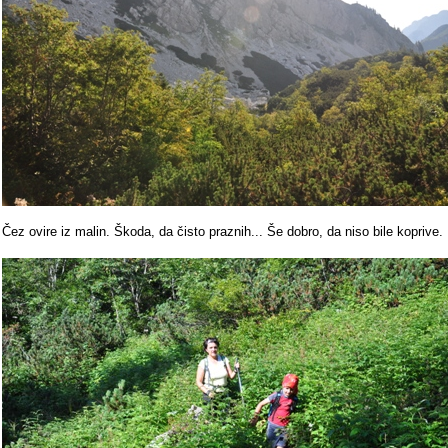
Čez ovire iz malin. Škoda, da čisto praznih... Še dobro, da niso bile koprive.