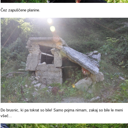
Čez zapuščene planine.
Do brusnic, ki pa tokrat so bile! Samo pojma nimam, zakaj so bile le meni
všeč...