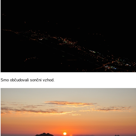
Smo občudovali sončni vzhod.