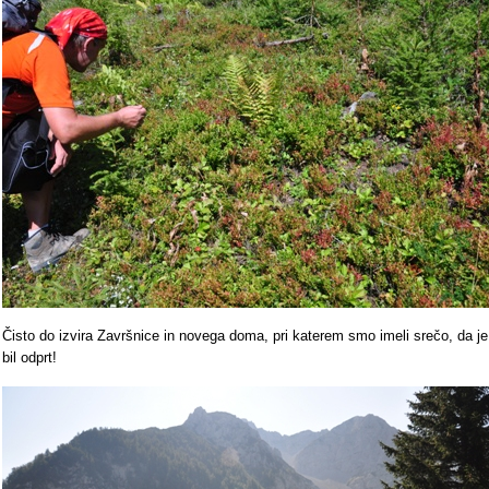
Čisto do izvira Završnice in novega doma, pri katerem smo imeli srečo, da je
bil odprt!