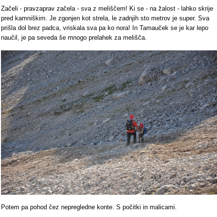
Začeli - pravzaprav začela - sva z meliščem! Ki se - na žalost - lahko skrije
pred kamniškim. Je zgonjen kot strela, le zadnjih sto metrov je super. Sva
prišla dol brez padca, vriskala sva pa ko nora! In Tamauček se je kar lepo
naučil, je pa seveda še mnogo prelahek za melišča.
Potem pa pohod čez nepregledne konte. S počitki in malicami.