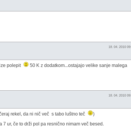
18. 04. 2010 0
cize polepit
50 K z dodatkom...ostajajo velike sanje malega
18. 04. 2010 0
čeraj rekel, da ni nič več s tabo luštno teč
)
da 7 ur, če to drži pol pa resnično nimam več besed.