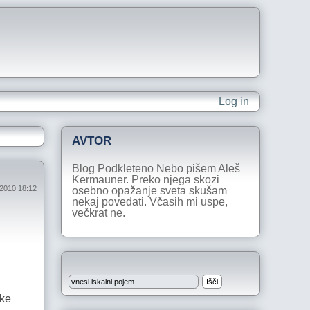
Log in
AVTOR
Blog Podkleteno Nebo pišem Aleš
Kermauner. Preko njega skozi
l 2010 18:12
osebno opažanje sveta skušam
nekaj povedati. Včasih mi uspe,
večkrat ne.
tke