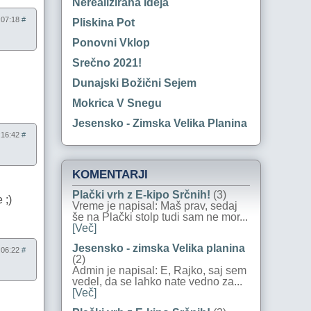
Nerealizirana Ideja
8:07:18
#
Pliskina Pot
Ponovni Vklop
Srečno 2021!
Dunajski Božični Sejem
Mokrica V Snegu
Jesensko - Zimska Velika Planina
8:16:42
#
KOMENTARJI
Plački vrh z E-kipo Srčnih!
(3)
 ;)
Vreme je napisal: Maš prav, sedaj
še na Plački stolp tudi sam ne mor...
[Več]
Jesensko - zimska Velika planina
2:06:22
#
(2)
Admin je napisal: E, Rajko, saj sem
vedel, da se lahko nate vedno za...
[Več]