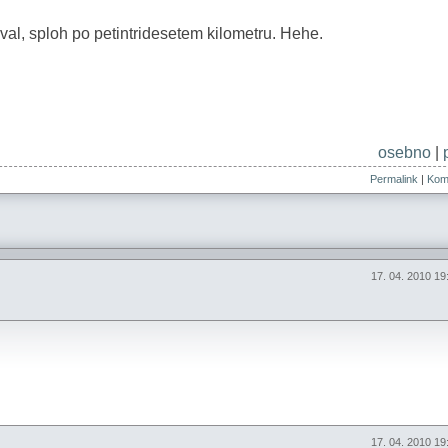
ival, sploh po petintridesetem kilometru. Hehe.
osebno
|
Permalink
|
Kome
17. 04. 2010 1
17. 04. 2010 1