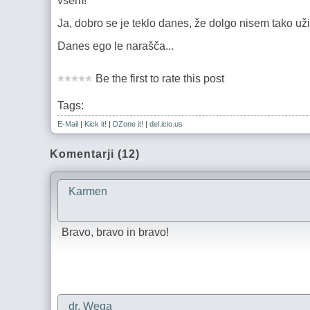
vsem!
Ja, dobro se je teklo danes, že dolgo nisem tako už
Danes ego le narašča...
Be the first to rate this post
Tags:
E-Mail
|
Kick it!
|
DZone it!
|
del.icio.us
Komentarji (12)
Karmen
Bravo, bravo in bravo!
dr. Wega