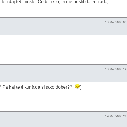
 zdaj tebi ni šlo. Če bi ti šlo, bi me pustil daleč zadaj...
19. 04. 2010 0
19. 04. 2010 1
? Pa kaj te ti kuriš,da si tako dober??
)
19. 04. 2010 2