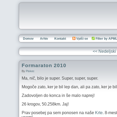
Domov
Arhiv
Kontakt
Vpiši se
Filter by APM
<< Nedeljski 
Formaraton 2010
By
Piskec
Ma, nič, bilo je super. Super, super, super.
Mogoče zato, ker je bil lep dan, ali pa zato, ker je 
Zadovoljen do konca in še malo naprej!
26 krogov, 50.258km. Jaj!
Prav posebej pa sem ponosen na naše
Krte
. 8-mes