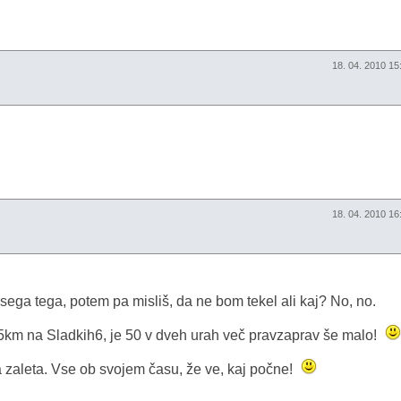
18. 04. 2010 1
18. 04. 2010 1
sega tega, potem pa misliš, da ne bom tekel ali kaj? No, no.
4.5km na Sladkih6, je 50 v dveh urah več pravzaprav še malo!
 da zaleta. Vse ob svojem času, že ve, kaj počne!