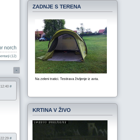
ZADNJE S TERENA
pr norch
ntarji (12)
-
9:12:40
#
KRTINA V ŽIVO
9:22:29
#