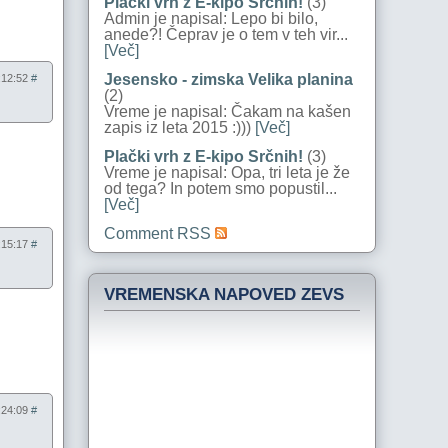
Plački vrh z E-kipo Srčnih!
(3)
Admin je napisal: Lepo bi bilo,
anede?! Čeprav je o tem v teh vir...
[Več]
Jesensko - zimska Velika planina
6:12:52
#
(2)
Vreme je napisal: Čakam na kašen
zapis iz leta 2015 :)))
[Več]
Plački vrh z E-kipo Srčnih!
(3)
Vreme je napisal: Opa, tri leta je že
od tega? In potem smo popustil...
[Več]
Comment RSS
4:15:17
#
VREMENSKA NAPOVED ZEVS
1:24:09
#