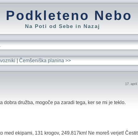
Podkleteno Nebo
Na Poti od Sebe in Nazaj
L
vozniki
|
Čemšeniška planina >>
17. apri
bila dobra družba, mogoče pa zaradi tega, ker se mi je teklo.
to med ekipami, 131 krogov, 249.817km! Ne moreš verjet! Česti