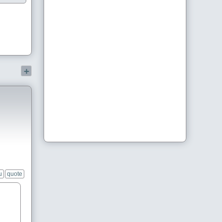
+
u
quote