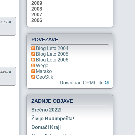
2009
2008
2007
2006
5:31:58
#
POVEZAVE
Blog Leto 2004
Blog Leto 2005
Blog Leto 2006
Wega
Marako
6:44:42
#
GeoStik
Download OPML file
ZADNJE OBJAVE
Srečno 2022!
Živijo Budimpešta!
Domači Kraji