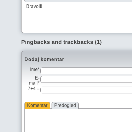
Bravo!!!
Pingbacks and trackbacks (1)
Dodaj komentar
Ime*
E-
mail*
7+4 =
Komentar
Predogled