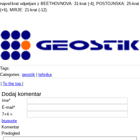
največkrat odpeljani z BEETHOVNOVA: 31-krat (-4), POSTOJNSKA: 25-krat
(+6), MIRJE: 21-krat (-12).
Tags:
Categories:
geostik
|
tehnika
|
To the top
|
Dodaj komentar
Ime*
E-mail*
7+4 =
b
i
u
quote
Komentar
Predogled