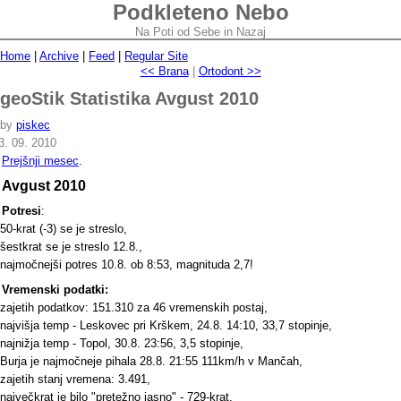
Podkleteno Nebo
Na Poti od Sebe in Nazaj
Home
|
Archive
|
Feed
|
Regular Site
<< Brana
|
Ortodont >>
geoStik Statistika Avgust 2010
by
piskec
3. 09. 2010
Prejšnji mesec
.
Avgust 2010
Potresi
:
50-krat (-3) se je streslo,
šestkrat se je streslo 12.8.,
najmočnejši potres 10.8. ob 8:53, magnituda 2,7!
Vremenski podatki:
zajetih podatkov: 151.310 za 46 vremenskih postaj,
najvišja temp - Leskovec pri Krškem, 24.8. 14:10, 33,7 stopinje,
najnižja temp - Topol, 30.8. 23:56, 3,5 stopinje,
Burja je najmočneje pihala 28.8. 21:55 111km/h v Mančah,
zajetih stanj vremena: 3.491,
največkrat je bilo "pretežno jasno" - 729-krat,