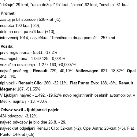
"dežuje" 29-krat, "rahlo dežuje" 97-krat, "ploha" 62-krat, "nevihta" 61-krat.
Promet
:
zastoj je bil sporočen 538-krat (-1),
nesreča 190-krat (-29),
delo na cesti pa 574-krat (+10),
intervencij 1014, največkrat "Tehnična in druga pomoč" - 257-krat.
Vozila:
prvič registrirana - 5.511, -17,2%
vsa registrirana - 1.069.128, -0,001%
vozniška dovoljenja - 1.277.163, +0,0007%
največ prvič reg. -
Renault
: 729, -40,19%,
Volkswagen
: 621, -18,82%,
Opel
:
494, -1%
tipi vozil -
Renault Clio
: 260, -32,11%,
Fiat Punto Evo
: 188, -6%,
Renault
Megane
: 187, -51,55%
V Ljubljani največ - 1.492, -19,61% novo registriranih osebnih avtomobilov, v
Metliki najmanj - 13, +30%.
Odvoz vozil - ljubljanski pajek
:
434 odvozov, -3,12%,
največ odvozov je bilo dne 26.8. - 29,
največkrat odpeljani Renault Clio: 32-krat (+2), Opel Astra: 23-krat (+5), Fiat
Punto: 14-krat (-16)