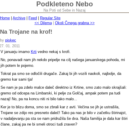
Podkleteno Nebo
Na Poti od Sebe in Nazaj
Home
|
Archive
|
Feed
|
Regular Site
<< Dilema
|
Okoli Črnega grabna >>
Na Trojane na krof!
by
piskec
27. 01. 2011
V januarju imamo
Krti
vedno nekaj s krofi.
No, ponavadi nam jih nekdo pripelje na cilj našega januarskega pohoda, mi
jih potem le pojemo.
Tokrat pa smo se odločili drugače. Zakaj bi jih vozili naokoli, najbolje, da
gremo kar sami tja!
Se nam je pa zdelo malce daleč direktno iz Krtine, smo zato malo skrajšali:
gremo od odcepa na Limbarski, ki pelje za Golčaj, ampak potem pa tudi
nazaj! No, pa na koncu niti ni bilo tako malo...
Ker je to blizu doma, smo se zbrali kar z avti. Večina se jih je ustrašila,
Trojane se zdijo res presneto daleč! Tako pa nas je bilo v začetku štirinajst,
v nadaljevanju pa sta se nam pridružila še dva. Naša familija je dala kar štiri
člane, zakaj pa ne bi smeli otroci tudi zraven?