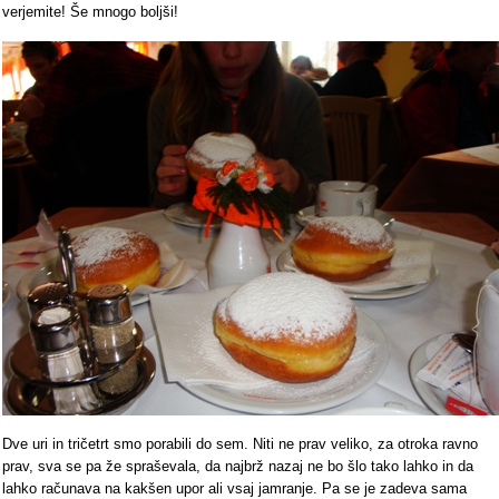
verjemite! Še mnogo boljši!
Dve uri in tričetrt smo porabili do sem. Niti ne prav veliko, za otroka ravno
prav, sva se pa že spraševala, da najbrž nazaj ne bo šlo tako lahko in da
lahko računava na kakšen upor ali vsaj jamranje. Pa se je zadeva sama