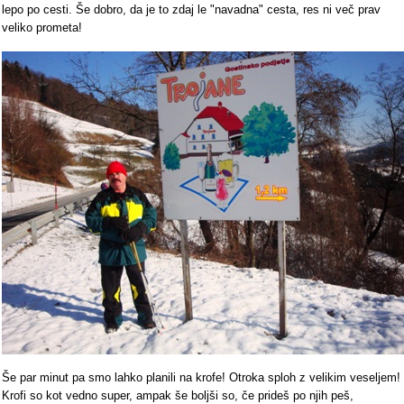
lepo po cesti. Še dobro, da je to zdaj le "navadna" cesta, res ni več prav
veliko prometa!
Še par minut pa smo lahko planili na krofe! Otroka sploh z velikim veseljem!
Krofi so kot vedno super, ampak še boljši so, če prideš po njih peš,