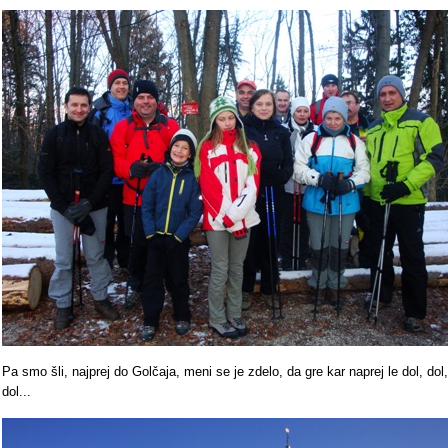
Pa smo šli, najprej do Golčaja, meni se je zdelo, da gre kar naprej le dol, dol,
dol...