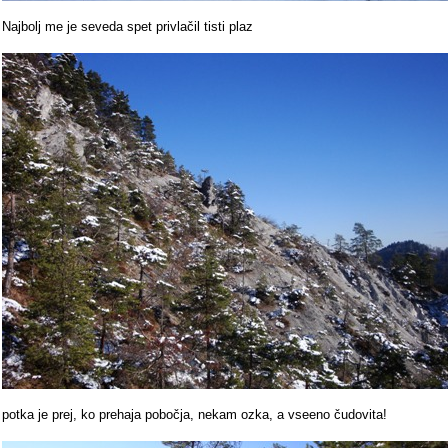
Najbolj me je seveda spet privlačil tisti plaz
potka je prej, ko prehaja pobočja, nekam ozka, a vseeno čudovita!