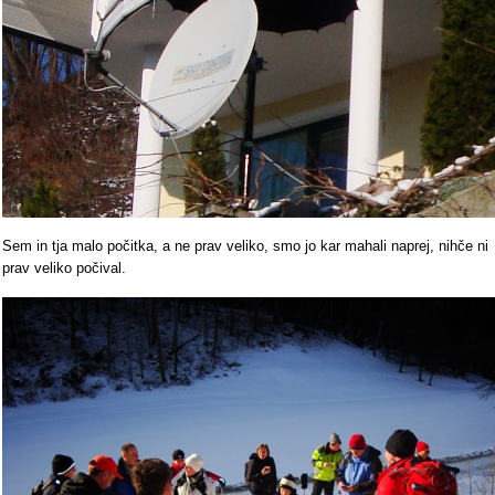
Sem in tja malo počitka, a ne prav veliko, smo jo kar mahali naprej, nihče ni
prav veliko počival.