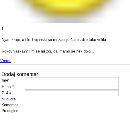
)
Njam krapi, a tile Trojanski se mi zadnje čase zdijo tako veliki.
Rokovnjaška?? Hm se mi zdi, da imamo še nek dolg...
Vreme
Dodaj komentar
Ime*
E-mail*
7+4 =
b
i
u
quote
Komentar
Predogled