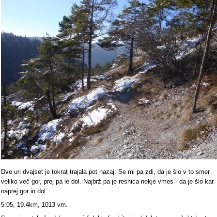
Dve uri dvajset je tokrat trajala pot nazaj. Se mi pa zdi, da je šlo v to smer
veliko več gor, prej pa le dol. Najbrž pa je resnica nekje vmes - da je šlo kar
naprej gor in dol.
5:05, 19.4km, 1013 vm.