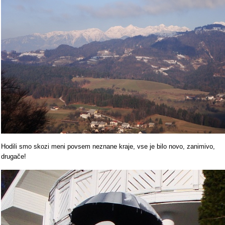
Hodili smo skozi meni povsem neznane kraje, vse je bilo novo, zanimivo,
drugače!