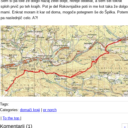
Sem si pa tole že dolgo nazaj želel bolje, hitreje obdelat, a sem šel tokrat
sploh prvič po teh krajih. Pot je del Rokovnjaške poti in me kot taka že dolgo
mami. Enkrat moram it kar od doma, mogoče potegnem še do Špilka. Potem
pa naslednjič celo. A?!
Tags:
Categories:
domači kraji
|
pr norch
|
To the top
|
Komentarji (1)
-