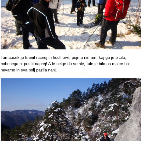
Tamauček je krenil naprej in hodil prvi, pojma nimam, kaj ga je pičilo,
nobenega ni pustil naprej! A le nekje do semle, tule je bilo pa malce bolj
nevarno in sva bolj pazila nanj.