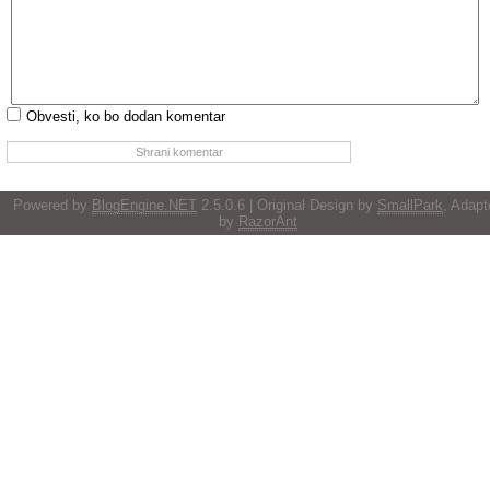
Obvesti, ko bo dodan komentar
Powered by
BlogEngine.NET
2.5.0.6 | Original Design by
SmallPark
, Adapt
by
RazorAnt