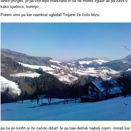
lahko prižgeš, je pa vse lepo markirano in se ne moreš zgubit ali pa zavit v
kako spalnico, kuhinjo...
Potem smo pa kar naenkrat ugledali Trojane že čisto blizu:
pa še po krofih je že začelo dišat! Je pa tale delček najbolj zoprn, moraš kar