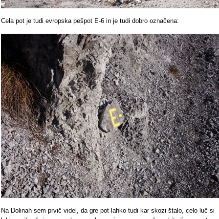
Cela pot je tudi evropska pešpot E-6 in je tudi dobro označena:
Na Dolinah sem prvič videl, da gre pot lahko tudi kar skozi štalo, celo luč si