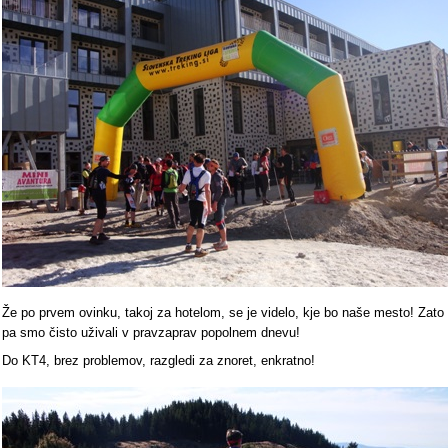
Že po prvem ovinku, takoj za hotelom, se je videlo, kje bo naše mesto! Zato
pa smo čisto uživali v pravzaprav popolnem dnevu!
Do KT4, brez problemov, razgledi za znoret, enkratno!