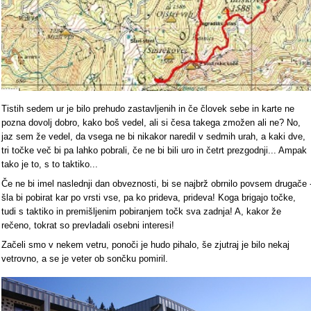
Tistih sedem ur je bilo prehudo zastavljenih in če človek sebe in karte ne
pozna dovolj dobro, kako boš vedel, ali si česa takega zmožen ali ne? No,
jaz sem že vedel, da vsega ne bi nikakor naredil v sedmih urah, a kaki dve,
tri točke več bi pa lahko pobrali, če ne bi bili uro in četrt prezgodnji... Ampak
tako je to, s to taktiko...
Če ne bi imel naslednji dan obveznosti, bi se najbrž obrnilo povsem drugače 
šla bi pobirat kar po vrsti vse, pa ko prideva, prideva! Koga brigajo točke,
tudi s taktiko in premišljenim pobiranjem točk sva zadnja! A, kakor že
rečeno, tokrat so prevladali osebni interesi!
Začeli smo v nekem vetru, ponoči je hudo pihalo, še zjutraj je bilo nekaj
vetrovno, a se je veter ob sončku pomiril.