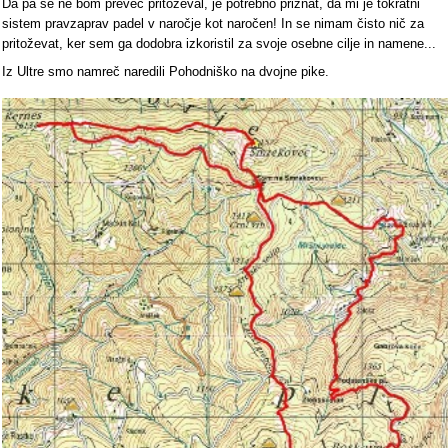
Da pa se ne bom preveč pritoževal, je potrebno priznat, da mi je tokratni
sistem pravzaprav padel v naročje kot naročen! In se nimam čisto nič za
pritoževat, ker sem ga dodobra izkoristil za svoje osebne cilje in namene...
Iz Ultre smo namreč naredili Pohodniško na dvojne pike.