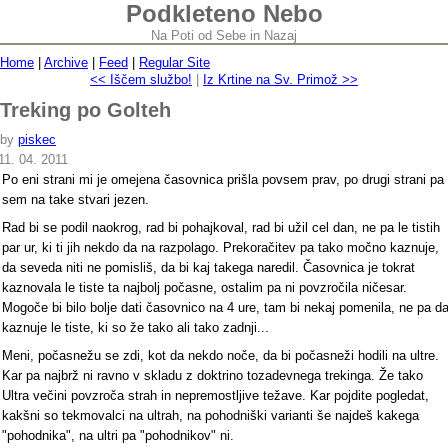
Podkleteno Nebo
Na Poti od Sebe in Nazaj
Home
|
Archive
|
Feed
|
Regular Site
<< Iščem službo!
|
Iz Krtine na Sv. Primož >>
Treking po Golteh
by
piskec
11. 04. 2011
Po eni strani mi je omejena časovnica prišla povsem prav, po drugi strani pa
sem na take stvari jezen.
Rad bi se podil naokrog, rad bi pohajkoval, rad bi užil cel dan, ne pa le tistih
par ur, ki ti jih nekdo da na razpolago. Prekoračitev pa tako močno kaznuje,
da seveda niti ne pomisliš, da bi kaj takega naredil. Časovnica je tokrat
kaznovala le tiste ta najbolj počasne, ostalim pa ni povzročila ničesar.
Mogoče bi bilo bolje dati časovnico na 4 ure, tam bi nekaj pomenila, ne pa d
kaznuje le tiste, ki so že tako ali tako zadnji...
Meni, počasnežu se zdi, kot da nekdo noče, da bi počasneži hodili na ultre.
Kar pa najbrž ni ravno v skladu z doktrino tozadevnega trekinga. Že tako
Ultra večini povzroča strah in nepremostljive težave. Kar pojdite pogledat,
kakšni so tekmovalci na ultrah, na pohodniški varianti še najdeš kakega
"pohodnika", na ultri pa "pohodnikov" ni.