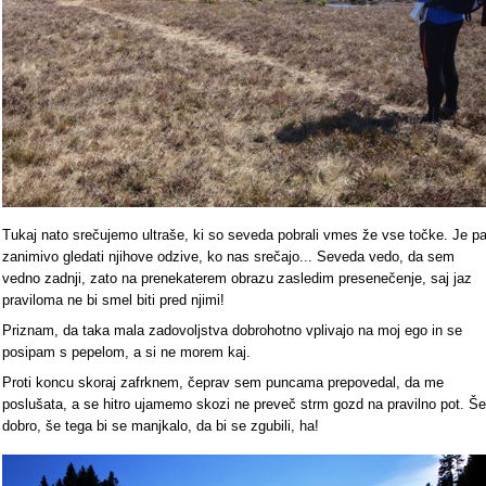
Tukaj nato srečujemo ultraše, ki so seveda pobrali vmes že vse točke. Je p
zanimivo gledati njihove odzive, ko nas srečajo... Seveda vedo, da sem
vedno zadnji, zato na prenekaterem obrazu zasledim presenečenje, saj jaz
praviloma ne bi smel biti pred njimi!
Priznam, da taka mala zadovoljstva dobrohotno vplivajo na moj ego in se
posipam s pepelom, a si ne morem kaj.
Proti koncu skoraj zafrknem, čeprav sem puncama prepovedal, da me
poslušata, a se hitro ujamemo skozi ne preveč strm gozd na pravilno pot. Še
dobro, še tega bi se manjkalo, da bi se zgubili, ha!