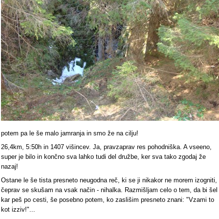
potem pa le še malo jamranja in smo že na cilju!
26,4km, 5:50h in 1407 višincev. Ja, pravzaprav res pohodniška. A vseeno,
super je bilo in končno sva lahko tudi del družbe, ker sva tako zgodaj že
nazaj!
Ostane le še tista presneto neugodna reč, ki se ji nikakor ne morem izogniti,
čeprav se skušam na vsak način - nihalka. Razmišljam celo o tem, da bi šel
kar peš po cesti, še posebno potem, ko zaslišim presneto znani: "Vzami to
kot izziv!"...