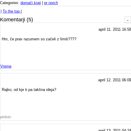
Categories:
domači kraji
|
pr norch
|
To the top
|
Komentarji (5)
-
april 11. 2011 16:5
Hm, če prav razumem so začeli z limiti????
Vreme
april 12. 2011 06:0
Rajko, od kje ti pa takšna ideja?
piskec
april 13. 2011 04:2