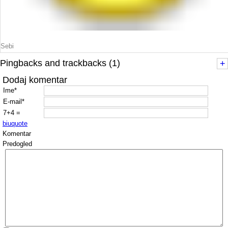
Sebi
Pingbacks and trackbacks (1)
+
Dodaj komentar
Ime*
E-mail*
7+4 =
b
i
u
quote
Komentar
Predogled