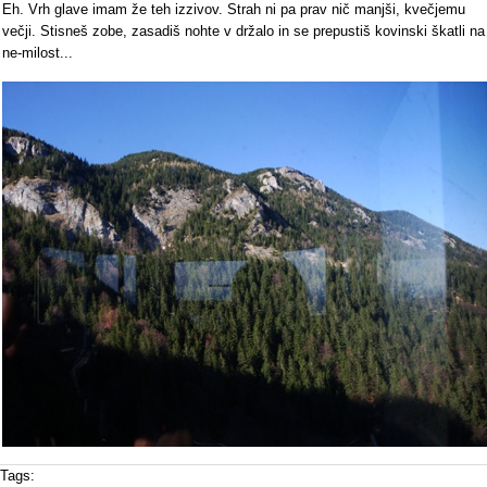
Eh. Vrh glave imam že teh izzivov. Strah ni pa prav nič manjši, kvečjemu
večji. Stisneš zobe, zasadiš nohte v držalo in se prepustiš kovinski škatli na
ne-milost...
Tags: