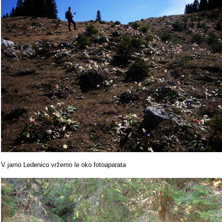
V jamo Ledenico vržemo le oko fotoaparata