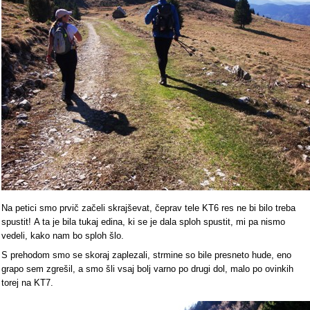
Na petici smo prvič začeli skrajševat, čeprav tele KT6 res ne bi bilo treba
spustit! A ta je bila tukaj edina, ki se je dala sploh spustit, mi pa nismo
vedeli, kako nam bo sploh šlo.
S prehodom smo se skoraj zaplezali, strmine so bile presneto hude, eno
grapo sem zgrešil, a smo šli vsaj bolj varno po drugi dol, malo po ovinkih
torej na KT7.