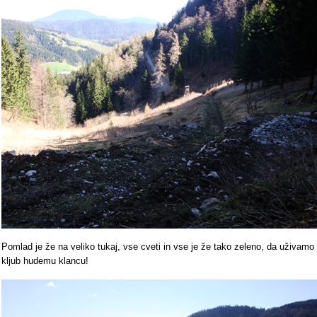
Pomlad je že na veliko tukaj, vse cveti in vse je že tako zeleno, da uživamo
kljub hudemu klancu!