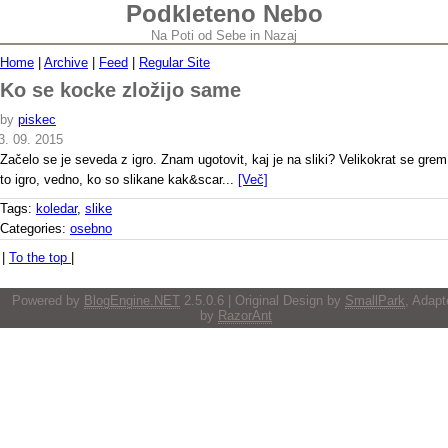
Podkleteno Nebo
Na Poti od Sebe in Nazaj
Home
|
Archive
|
Feed
|
Regular Site
Ko se kocke zložijo same
by
piskec
3. 09. 2015
Začelo se je seveda z igro. Znam ugotovit, kaj je na sliki? Velikokrat se grem
to igro, vedno, ko so slikane kak&scar...
[Več]
Tags:
koledar
,
slike
Categories:
osebno
|
To the top
|
Powered by
BlogEngine.NET
2.5.0.6 | Original Design by
SmallPark
, Adapt
by
RazorAnt