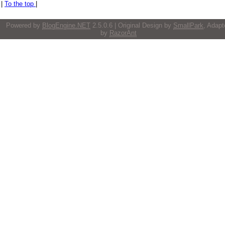
|
To the top
|
Powered by
BlogEngine.NET
2.5.0.6 | Original Design by
SmallPark
, Adapt
by
RazorAnt