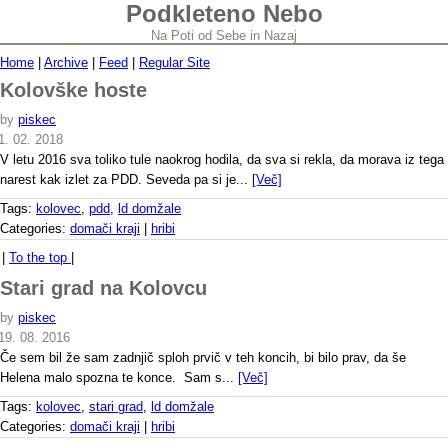
Podkleteno Nebo
Na Poti od Sebe in Nazaj
Home
|
Archive
|
Feed
|
Regular Site
Kolovške hoste
by
piskec
1. 02. 2018
V letu 2016 sva toliko tule naokrog hodila, da sva si rekla, da morava iz tega
narest kak izlet za PDD. Seveda pa si je...
[Več]
Tags:
kolovec
,
pdd
,
ld domžale
Categories:
domači kraji
|
hribi
|
To the top
|
Stari grad na Kolovcu
by
piskec
19. 08. 2016
Če sem bil že sam zadnjič sploh prvič v teh koncih, bi bilo prav, da še
Helena malo spozna te konce. Sam s...
[Več]
Tags:
kolovec
,
stari grad
,
ld domžale
Categories:
domači kraji
|
hribi