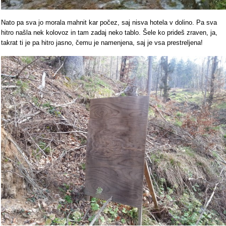
Nato pa sva jo morala mahnit kar počez, saj nisva hotela v dolino. Pa sva
hitro našla nek kolovoz in tam zadaj neko tablo. Šele ko prideš zraven, ja,
takrat ti je pa hitro jasno, čemu je namenjena, saj je vsa prestreljena!