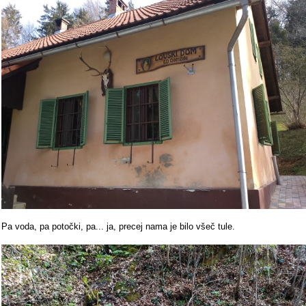
Pa voda, pa potočki, pa... ja, precej nama je bilo všeč tule.