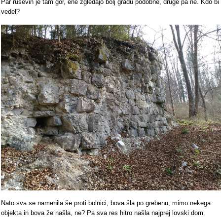
Par ruševin je tam gor, ene zgledajo bolj gradu podobne, druge pa ne. Kdo bi
vedel?
Nato sva se namenila še proti bolnici, bova šla po grebenu, mimo nekega
objekta in bova že našla, ne? Pa sva res hitro našla najprej lovski dom.