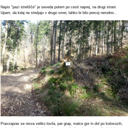
Napis "pazi strelišče" je seveda potem po cesti naprej, na drugi strani.
Upam, da kdaj ne streljajo v drugo smer, lahko bi bilo precej nerodno...
Pravzaprav se nisva veliko lovila, par grap, malce gor in dol po kolovozih,