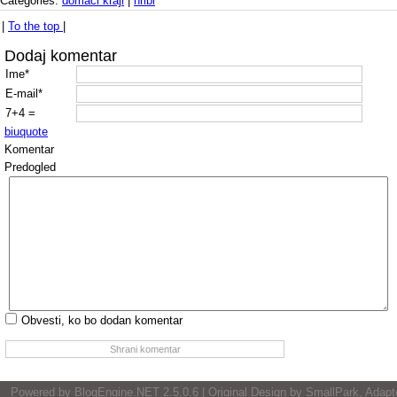
Categories:
domači kraji
|
hribi
|
To the top
|
Dodaj komentar
Ime*
E-mail*
7+4 =
b
i
u
quote
Komentar
Predogled
Obvesti, ko bo dodan komentar
Powered by
BlogEngine.NET
2.5.0.6 | Original Design by
SmallPark
, Adapt