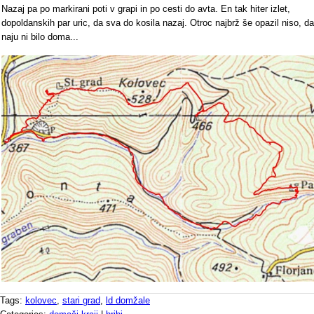
Nazaj pa po markirani poti v grapi in po cesti do avta. En tak hiter izlet,
dopoldanskih par uric, da sva do kosila nazaj. Otroc najbrž še opazil niso, da
naju ni bilo doma...
Tags:
kolovec
,
stari grad
,
ld domžale