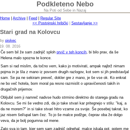
Podkleteno Nebo
Na Poti od Sebe in Nazaj
Home
|
Archive
|
Feed
|
Regular Site
<< Postojnski hribčki
|
Sestavljanje >>
Stari grad na Kolovcu
by
piskec
19. 08. 2016
Če sem bil že sam zadnjič sploh
prvič v teh koncih
, bi bilo prav, da še
Helena malo spozna te konce.
Sam si rad mislim, da točno vem, kako jo motivirati, ampak najbrž nimam
pojma in je šla z mano iz povsem drugih razlogov, kot sem si jih predstavljal
sam. Se pa ne sekiram preveč, dokler gre z mano, je še vse ok. Ko enkrat
ne bo več hotela, bom moral pa resno razmislit o upravičenosti takih in
drugačnih prijemov.
Obljubil sem ji namreč nadvse hudo strmino direktno do starega gradu na
Kolovcu. Se mi še vedno zdi, da jo take stvari kar pritegnejo v stilu: "kaj, a
da ne morem?" in si take stvari hitro vzame za svoje. Še posebej takrat, ko
jaz nisem šel/upal tam čez. To jo še malce podžge, čeprav oba že dolgo
veva, da je bolj pogumna od mene.
Zato sva jo tam, kjer sem sam zadnjič odnehal, malce iskala pot, potem me