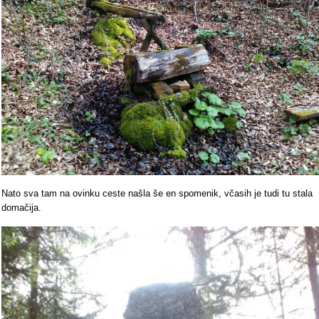
Nato sva tam na ovinku ceste našla še en spomenik, včasih je tudi tu stala
domačija.