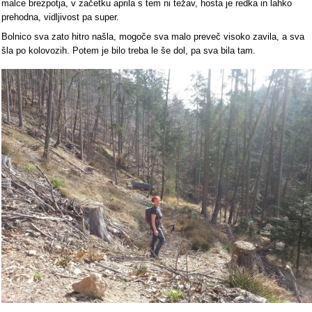
malce brezpotja, v začetku aprila s tem ni težav, hosta je redka in lahko
prehodna, vidljivost pa super.
Bolnico sva zato hitro našla, mogoče sva malo preveč visoko zavila, a sva
šla po kolovozih. Potem je bilo treba le še dol, pa sva bila tam.