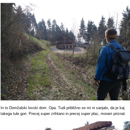
In to Domžalski lovski dom. Opa. Tudi približno se mi ni sanjalo, da je kaj
takega tule gori. Precej super zrihtano in precej super plac, moram priznat.