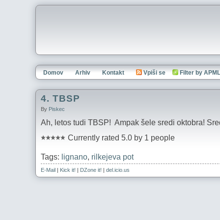
Domov
Arhiv
Kontakt
Vpiši se
Filter by APM
4. TBSP
By
Piskec
Ah, letos tudi TBSP! Ampak šele sredi oktobra! Sredi
Currently rated 5.0 by 1 people
Tags:
lignano
,
rilkejeva pot
E-Mail
|
Kick it!
|
DZone it!
|
del.icio.us