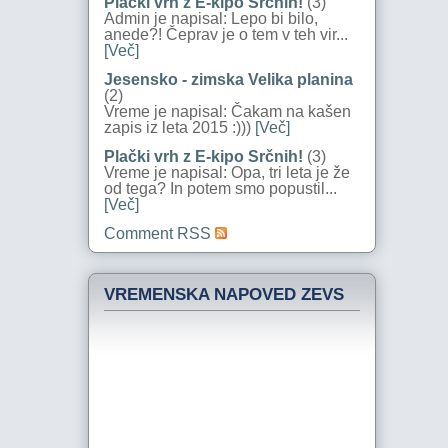
Plački vrh z E-kipo Srčnih!
(3)
Admin je napisal: Lepo bi bilo,
anede?! Čeprav je o tem v teh vir...
[Več]
Jesensko - zimska Velika planina
(2)
Vreme je napisal: Čakam na kašen
zapis iz leta 2015 :)))
[Več]
Plački vrh z E-kipo Srčnih!
(3)
Vreme je napisal: Opa, tri leta je že
od tega? In potem smo popustil...
[Več]
Comment RSS
VREMENSKA NAPOVED ZEVS