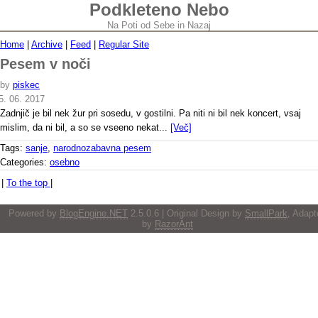
Podkleteno Nebo
Na Poti od Sebe in Nazaj
Home
|
Archive
|
Feed
|
Regular Site
Pesem v noči
by
piskec
5. 06. 2017
Zadnjič je bil nek žur pri sosedu, v gostilni. Pa niti ni bil nek koncert, vsaj
mislim, da ni bil, a so se vseeno nekat...
[Več]
Tags:
sanje
,
narodnozabavna pesem
Categories:
osebno
|
To the top
|
Powered by
BlogEngine.NET
2.5.0.6 | Original Design by
SmallPark
, Adapt
by
RazorAnt