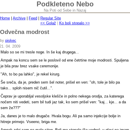
Podkleteno Nebo
Na Poti od Sebe in Nazaj
Home
|
Archive
|
Feed
|
Regular Site
<< Golaž
|
Ko boli stopalo >>
Odvečna modrost
by
piskec
21. 04. 2009
Malo so se mi tresle noge. In še kaj drugega...
Ampak na koncu sem se le poslovil od ene četrtine moje modrosti. Spuljena
je bila prav brez vsake ceremonije.
"Ah, to bo pa lahko", je rekel kirurg.
Še sreča, da je, preden sem šel noter, prišel en ven: "oh, tole je bilo pa
tako... sploh nisem nič čutil...".
Čeprav je uporabljal vesoljske klešče in polno nekega orodja, za katerega
nočem niti vedeti, sem bil tudi jaz tak, ko sem prišel ven: "kaj... kje... a da
sem že???"
Ja, danes je to malo drugače. Hvala bogu. Ali pa samo injekcije bolje in
hitreje primejo. Vseeno, briga me.
Ampak zdaj sem pa malo siten. Boli me stopalo (še vedno), v glavi pa imam