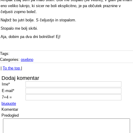
eno veliko luknjo, ki sicer ne boli eksplicitno, je pa občutek praznine v
čeljusti zoprno boleč.
Najbrž bo jutri bolje. S čeljustjo in stopalom.
Stopalo me bolj skrbi.
Aja, dobim pa dva dni bolniške! Ej!
Tags:
Categories:
osebno
|
To the top
|
Dodaj komentar
Ime*
E-mail*
7+4 =
b
i
u
quote
Komentar
Predogled