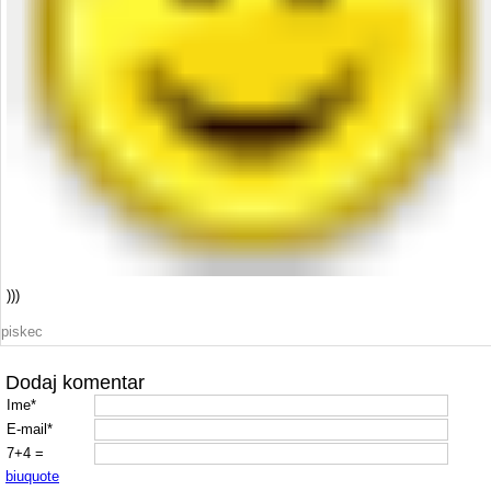
)))
piskec
Dodaj komentar
Ime*
E-mail*
7+4 =
b
i
u
quote