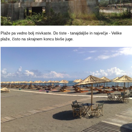
Plaže pa vedno bolj mivkaste. Do tiste - tanajdaljše in največje - Velike
plaže, čisto na skrajnem koncu bivše juge.