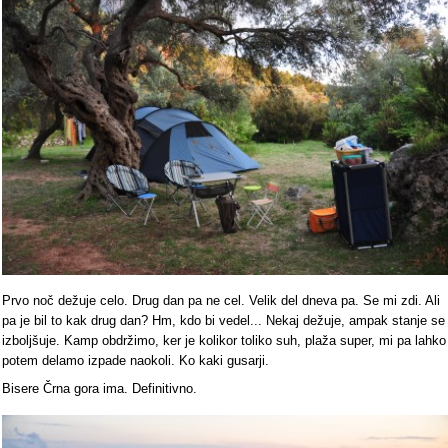
Prvo noč dežuje celo. Drug dan pa ne cel. Velik del dneva pa. Se mi zdi. Ali
pa je bil to kak drug dan? Hm, kdo bi vedel... Nekaj dežuje, ampak stanje se
izboljšuje. Kamp obdržimo, ker je kolikor toliko suh, plaža super, mi pa lahko
potem delamo izpade naokoli. Ko kaki gusarji.
Bisere Črna gora ima. Definitivno.