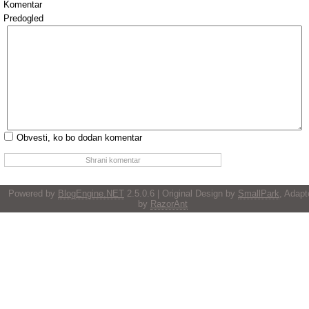
Komentar
Predogled
Obvesti, ko bo dodan komentar
Powered by
BlogEngine.NET
2.5.0.6 | Original Design by
SmallPark
, Adapt
by
RazorAnt