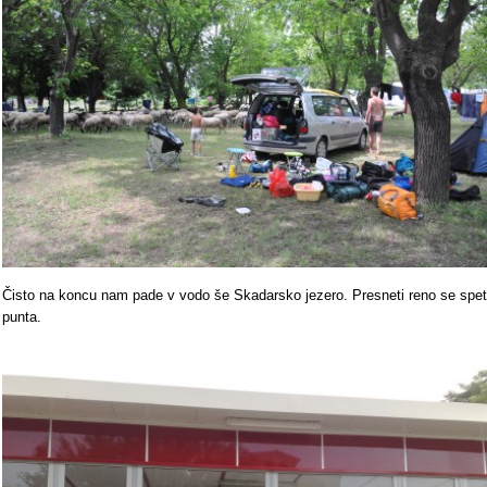
Čisto na koncu nam pade v vodo še Skadarsko jezero. Presneti reno se spet
punta.