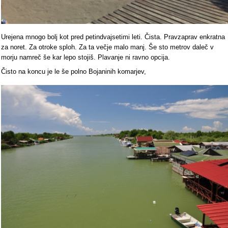
Urejena mnogo bolj kot pred petindvajsetimi leti. Čista. Pravzaprav enkratna
za noret. Za otroke sploh. Za ta večje malo manj. Še sto metrov daleč v
morju namreč še kar lepo stojiš. Plavanje ni ravno opcija.
Čisto na koncu je le še polno Bojaninih komarjev,