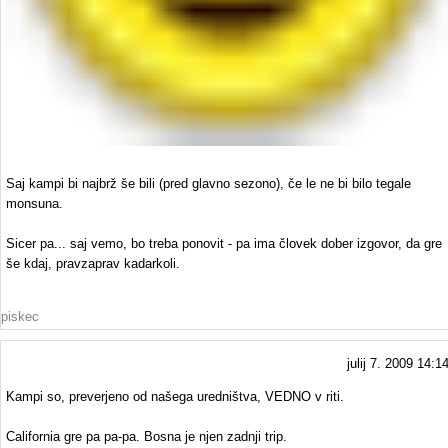
Saj kampi bi najbrž še bili (pred glavno sezono), če le ne bi bilo tegale
monsuna.
Sicer pa... saj vemo, bo treba ponovit - pa ima človek dober izgovor, da gre
še kdaj, pravzaprav kadarkoli.
piskec
julij 7. 2009 14:1
Kampi so, preverjeno od našega uredništva, VEDNO v riti.
California gre pa pa-pa. Bosna je njen zadnji trip.