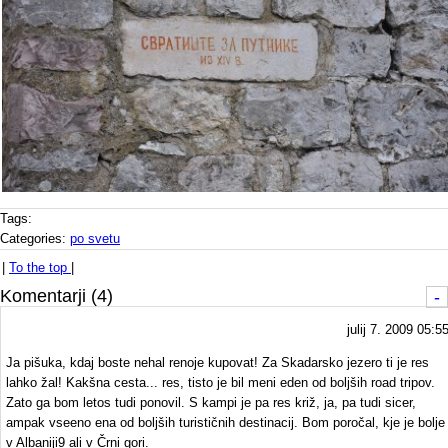
Tags:
Categories:
po svetu
|
To the top
|
Komentarji (4)
-
julij 7. 2009 05:5
Ja pišuka, kdaj boste nehal renoje kupovat! Za Skadarsko jezero ti je res
lahko žal! Kakšna cesta... res, tisto je bil meni eden od boljših road tripov.
Zato ga bom letos tudi ponovil. S kampi je pa res križ, ja, pa tudi sicer,
ampak vseeno ena od boljših turističnih destinacij. Bom poročal, kje je bolje 
v Albaniji9 ali v Črni gori.