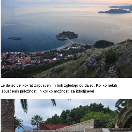
Le da so velikokrat zapuščeni in bolj zgledajo od daleč. Koliko nekih
izpuščenih priložnosti in koliko možnosti za izboljšave!