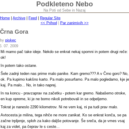
Podkleteno Nebo
Na Poti od Sebe in Nazaj
Home
|
Archive
|
Feed
|
Regular Site
<< Prihod
|
Par zanimivih >>
Črna Gora
by
piskec
6. 07. 2009
Mi mamo pač take ideje. Nekdo se enkrat nekaj spomni in potem drugi reče:
ok!
In potem tako ostane.
Šele zadnji teden nas prime malo panike. Kam gremo??? A v Črno goro? No,
ok. Pa kupimo kakšno karto. Pa malo posurfamo. Pa malo pogledamo, kje je
kaj. Pa malo... No, in tako naprej.
In na koncu - pravzaprav na začetku - potem kar gremo. Nabašemo otroke,
en kup opreme, ki je ne bomo nikoli potrebovali in se odpeljemo.
Tokrat je naneslo 2290 kilometrov. Ni ne vem kaj, ni pa tudi prav malo.
Avtocesta je milina, tega nihče ne more zanikat. Ko se enkrat konča, se pa
začne trpljenje, sploh za kako daljše potovanje. Še sreča, da je vmes vsaj
kaj za videt, pa čeprav le s ceste...