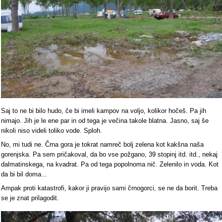
Saj to ne bi bilo hudo, če bi imeli kampov na voljo, kolikor hočeš. Pa jih
nimajo. Jih je le ene par in od tega je večina takole blatna. Jasno, saj še
nikoli niso videli toliko vode. Sploh.
No, mi tudi ne. Črna gora je tokrat namreč bolj zelena kot kakšna naša
gorenjska. Pa sem pričakoval, da bo vse požgano, 39 stopinj itd. itd., nekaj
dalmatinskega, na kvadrat. Pa od tega popolnoma nič. Zelenilo in voda. Kot
da bi bil doma...
Ampak proti katastrofi, kakor ji pravijo sami črnogorci, se ne da borit. Treba
se je znat prilagodit.