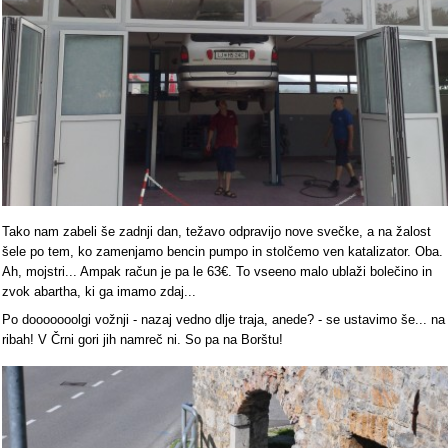
Tako nam zabeli še zadnji dan, težavo odpravijo nove svečke, a na žalost
šele po tem, ko zamenjamo bencin pumpo in stolčemo ven katalizator. Oba.
Ah, mojstri... Ampak račun je pa le 63€. To vseeno malo ublaži bolečino in
zvok abartha, ki ga imamo zdaj...
Po dooooooolgi vožnji - nazaj vedno dlje traja, anede? - se ustavimo še... na
ribah! V Črni gori jih namreč ni. So pa na Borštu!