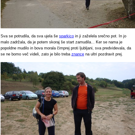
Sva se potrudila, da sva ujela še
sparkico
in ji zaželela srečno pot. In jo
malo zadržala, da je potem skoraj še start zamudila... Ker se nama je
popoldne mudilo in bova morala čimprej proti ljubljani, sva predvidevala, da
se ne bomo več videli, zato je bilo treba
znance
na ultri pozdravit prej.