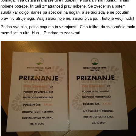
pomaga. Vsa ostala hrana (še dve frutabeli) je ostala v nahrbtniku, ni bilo
nobene potrebe. In tudi zmatranosti prav nobene. Še zvečer sva potem
žurala kar dolgo, danes pa spet cel na nogah, a se tudi zdajle ne počutim
prav nič utrujenega. Vsaj zaradi hoje ne, zaradi piva pa... tisto je večji hudir!
Pridna sva bila, polna poguma in vztrajnosti. Celo toliko, da sva začela malo
razmišljati o ultri. Huh... Pustimo to zaenkrat!