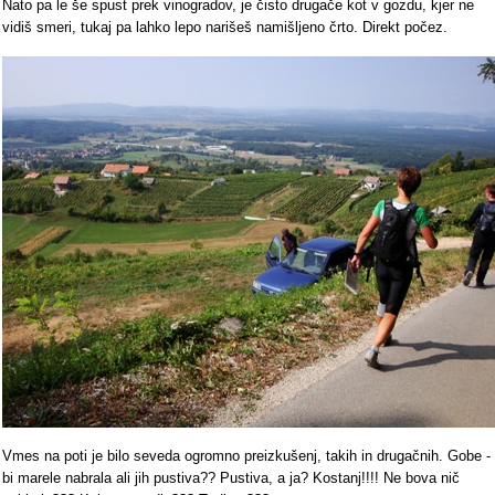
Nato pa le še spust prek vinogradov, je čisto drugače kot v gozdu, kjer ne
vidiš smeri, tukaj pa lahko lepo narišeš namišljeno črto. Direkt počez.
Vmes na poti je bilo seveda ogromno preizkušenj, takih in drugačnih. Gobe -
bi marele nabrala ali jih pustiva?? Pustiva, a ja? Kostanj!!!! Ne bova nič