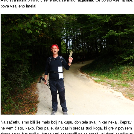
A ko sva našla prvo KT, se je faca že malo razjasnila. Če bo šlo vse narobe,
bova vsaj eno imela!
Na začetku smo bili še malo bolj na kupu, dohitela sva jih kar nekaj, čeprav
ne vem čisto, kako. Res pa je, da včasih srečaš tudi koga, ki gre v povsem