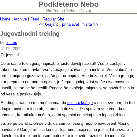
Podkleteno Nebo
Na Poti od Sebe in Nazaj
Home
|
Archive
|
Feed
|
Regular Site
<< Gorjanci, prihajava!
|
Nafta >>
Jugovzhodni treking
by
piskec
27. 09. 2009
O, jessss!
Če bi samo tole zgoraj napisal, bi čisto dovolj napisal! Vse bi zaobjel v
takem kratkem stavku, vso včerajšnjo uživancijo naenkrat. Vse slabe štiri
ure tekanja po gozdovih, pa še par ur priprav. Vse bi zaobjel. Veliko je tega,
kar preprosto ne morem opisat, je še prezgodaj, vtisi se še niso povsem
usedli, niti se ne še uredili. Podobe še skačejo, migotajo, se navdušujejo in
od veselja poskakujejo.
Po drugi strani pa me močno ima, da
delim izkušnjo
s celim svetom, da tudi
drugim povem o lepotah, ki smo jih doživeli. Da spravim vse ven, da si
shranim, ker nikakor nočem, da bi spomini na nekaj tako lepega zbledeli.
Ja, že po par stavkih se vidi, da sem bil včeraj močno navdušen! Močno
navdušen! Dan je bil - na koncu - lep, orientacija nama je šla, hitra sva bila
dovolj, gozd je bil prekrasen, poti skrite in zavite, razgledi dih jemajoči,