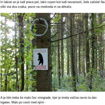
In takrat se je tudi prava pot, tako vzpon kot tudi nevarnosti, šele začela! Na
sliki sta dva znaka, pozor na medveda in na dirkače.
A je bilo treba še malo čez vinograde, kjer je imela večina ravno ta dan
trgatev. Malo po cesti med njimi -