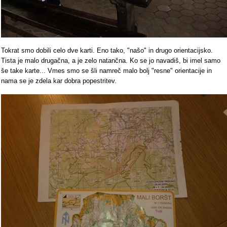
Tokrat smo dobili celo dve karti. Eno tako, "našo" in drugo orientacijsko.
Tista je malo drugačna, a je zelo natančna. Ko se jo navadiš, bi imel samo
še take karte... Vmes smo se šli namreč malo bolj "resne" orientacije in
nama se je zdela kar dobra popestritev.