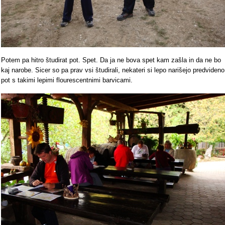
Potem pa hitro študirat pot. Spet. Da ja ne bova spet kam zašla in da ne bo
kaj narobe. Sicer so pa prav vsi študirali, nekateri si lepo narišejo predvideno
pot s takimi lepimi flourescentnimi barvicami.