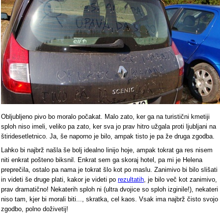
Obljubljeno pivo bo moralo počakat. Malo zato, ker ga na turistični kmetiji
sploh niso imeli, veliko pa zato, ker sva jo prav hitro užgala proti ljubljani na
štiridesetletnico. Ja, še naporno je bilo, ampak tisto je pa že druga zgodba.
Lahko bi najbrž našla še bolj idealno linijo hoje, ampak tokrat ga res nisem
niti enkrat pošteno biksnil. Enkrat sem ga skoraj hotel, pa mi je Helena
preprečila, ostalo pa nama je tokrat šlo kot po maslu. Zanimivo bi bilo slišati
in videti še druge plati, kakor je videti po
rezultatih
, je bilo več kot zanimivo,
prav dramatično! Nekaterih sploh ni (ultra dvojice so sploh izginile!), nekateri
niso tam, kjer bi morali biti..., skratka, cel kaos. Vsak ima najbrž čisto svojo
zgodbo, polno doživetij!