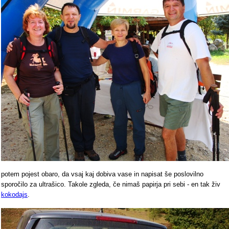
potem pojest obaro, da vsaj kaj dobiva vase in napisat še poslovilno
sporočilo za ultrašico. Takole zgleda, če nimaš papirja pri sebi - en tak živ
kokodajs
.