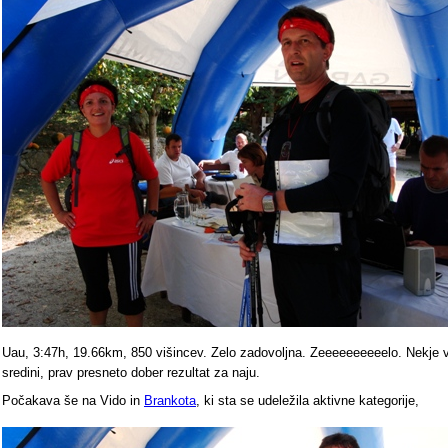
Uau, 3:47h, 19.66km, 850 višincev. Zelo zadovoljna. Zeeeeeeeeeelo. Nekje 
sredini, prav presneto dober rezultat za naju.
Počakava še na Vido in
Brankota
, ki sta se udeležila aktivne kategorije,