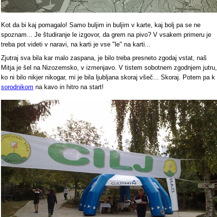
Kot da bi kaj pomagalo! Samo buljim in buljim v karte, kaj bolj pa se ne
spoznam... Je študiranje le izgovor, da grem na pivo? V vsakem primeru je
treba pot videti v naravi, na karti je vse "le" na karti...
Zjutraj sva bila kar malo zaspana, je bilo treba presneto zgodaj vstat, naš
Mitja je šel na Nizozemsko, v izmenjavo. V tistem sobotnem zgodnjem jutru,
ko ni bilo nikjer nikogar, mi je bila ljubljana skoraj všeč... Skoraj. Potem pa k
sorodnikom
na kavo in hitro na start!