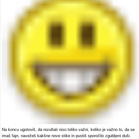
Na koncu ugotoviš, da rezultati niso toliko važni, koliko je važno to, da se
imaš fajn, navežeš kakšne nove stike in pustiš sporočilo zgubljeni duši.