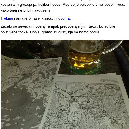
kostanja in grozdja pa kolikor hočeš. Vse se je poklopilo v najlepšem redu,
kako torej ne bi bil navdušen?
Treking
nama je prirasel k srcu, ni
dvoma
.
Začelo se seveda ni včeraj, ampak predvčerajšnjim, takoj, ko so bile
objavljene točke. Hopla, gremo študirat, kje se bomo podili!