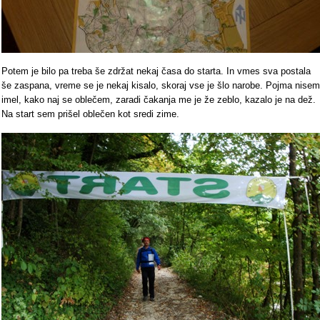
Potem je bilo pa treba še zdržat nekaj časa do starta. In vmes sva postala
še zaspana, vreme se je nekaj kisalo, skoraj vse je šlo narobe. Pojma nisem
imel, kako naj se oblečem, zaradi čakanja me je že zeblo, kazalo je na dež.
Na start sem prišel oblečen kot sredi zime.