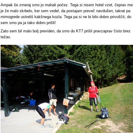
Ampak še zmeraj smo jo mahali počez. Tega si nisem hotel vzet, čeprav me
je že malo skrbelo, ker sem vedel, da postajam preveč navdušen, takrat pa
mimogrede ustreliš kakšnega kozla. Tega pa si ne bi bilo dobro privoščit, do
sem smo pa ja tako dobro prišli!
Zato sem bil malo bolj previden, da smo do KT7 prišli pravzaprav čisto brez
težav.