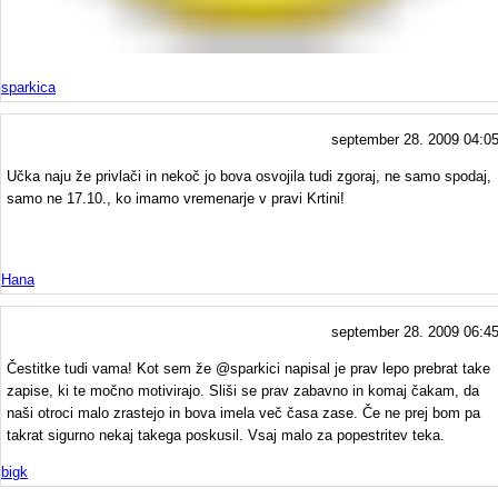
sparkica
september 28. 2009 04:0
Učka naju že privlači in nekoč jo bova osvojila tudi zgoraj, ne samo spodaj,
samo ne 17.10., ko imamo vremenarje v pravi Krtini!
Hana
september 28. 2009 06:4
Čestitke tudi vama! Kot sem že @sparkici napisal je prav lepo prebrat take
zapise, ki te močno motivirajo. Sliši se prav zabavno in komaj čakam, da
naši otroci malo zrastejo in bova imela več časa zase. Če ne prej bom pa
takrat sigurno nekaj takega poskusil. Vsaj malo za popestritev teka.
bigk