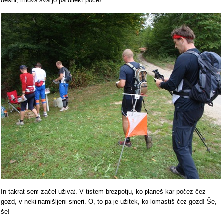
desni, midva sva jo pa direkt počez.
In takrat sem začel uživat. V tistem brezpotju, ko planeš kar počez čez
gozd, v neki namišljeni smeri. O, to pa je užitek, ko lomastiš čez gozd! Še,
še!