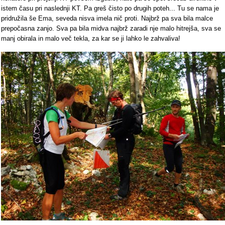
istem času pri naslednji KT. Pa greš čisto po drugih poteh... Tu se nama je
pridružila še Ema, seveda nisva imela nič proti. Najbrž pa sva bila malce
prepočasna zanjo. Sva pa bila midva najbrž zaradi nje malo hitrejša, sva se
manj obirala in malo več tekla, za kar se ji lahko le zahvaliva!