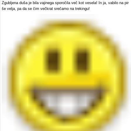
Zgubljena duša je bila vajinega sporočila več kot vesela! In ja, vabilo na pir
še velja, pa da se čim večkrat srečamo na trekingu!