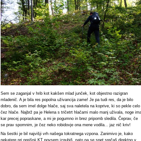
Sem se zaganjal v hrib kot kakšen mlad junček, kot objestno razigran
mladenič. A je bila res popolna uživancija zame! Je pa tudi res, da je bilo
dobro, da sem imel dolge hlače, saj sva naletela na koprive, ki so pekle celo
čez hlače. Najbrž pa je Helena s tričetrt hlačami malo manj uživala, noge im
kar precej popraskane, a mi je pogumno in brez pripomb sledila. Čeprav, če
se prav spomnim, je čez neko robidovje ona mene vodila... jaz nič kriv!
Na šestki je bil najvišji vrh našega tokratnega vzpona. Zanimivo je, kako
nekatere pri prejšnji KT povsem izgubiš, nato pa se spet srečaš direktno v