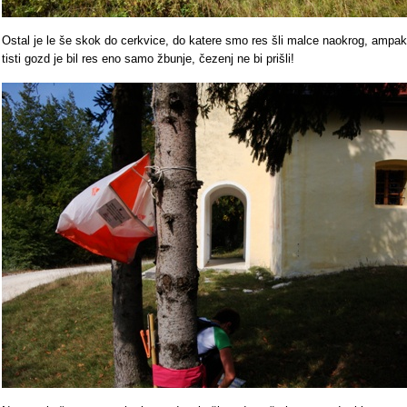
Ostal je le še skok do cerkvice, do katere smo res šli malce naokrog, ampak
tisti gozd je bil res eno samo žbunje, čezenj ne bi prišli!