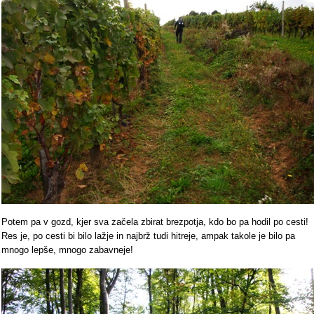
Potem pa v gozd, kjer sva začela zbirat brezpotja, kdo bo pa hodil po cesti!
Res je, po cesti bi bilo lažje in najbrž tudi hitreje, ampak takole je bilo pa
mnogo lepše, mnogo zabavneje!