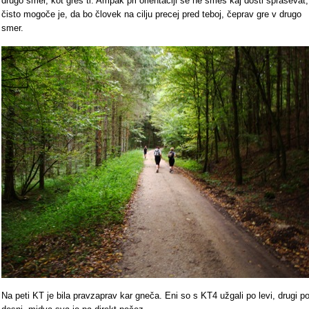
drugo smer, kot greš ti. Ampak pri orientaciji se ne smeš kaj dosti spraševat,
čisto mogoče je, da bo človek na cilju precej pred teboj, čeprav gre v drugo
smer.
Na peti KT je bila pravzaprav kar gneča. Eni so s KT4 užgali po levi, drugi p