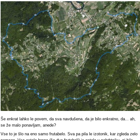
Še enkrat lahko le povem, da sva navdušena, da je bilo enkratno, da... ah,
se že malo ponavljam, anede?
Vse to je šlo na eno samo frutabelo. Sva pa pila le izotonik, kar zgleda zelo