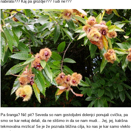
nabirala??? Kaj pa grozdje??? Tudi ne???
Pa šranga? Nič pit? Seveda so nam gostoljubni dolenjci ponujali cvička, pa
smo se kar nekaj delali, da ne slišimo in da se nam mudi... Jej, jej, kakšna
tekmovalna mrzlica! Se je že poznala bližina cilja, ko nas je kar samo vleklo