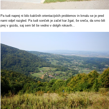
Pa tudi naprej ni bilo kakšnih orientacijskih problemov in kmalu se je pred
nami odprl razgled. Pa tudi sonček je začel kar žgat, še sreča, da smo bili
prej v gozdu, saj sem bil še vedno v dolgih rokavih...