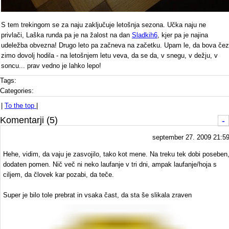
S tem trekingom se za naju zaključuje letošnja sezona. Učka naju ne
privlači, Laška runda pa je na žalost na dan
Sladkih6
, kjer pa je najina
udeležba obvezna! Drugo leto pa začneva na začetku. Upam le, da bova čez
zimo dovolj hodila - na letošnjem letu veva, da se da, v snegu, v dežju, v
soncu... prav vedno je lahko lepo!
Tags:
Categories:
|
To the top
|
Komentarji (5)
-
september 27. 2009 21:5
Hehe, vidim, da vaju je zasvojilo, tako kot mene. Na treku tek dobi poseben
dodaten pomen. Nič več ni neko laufanje v tri dni, ampak laufanje/hoja s
ciljem, da človek kar pozabi, da teče.
Super je bilo tole prebrat in vsaka čast, da sta še slikala zraven