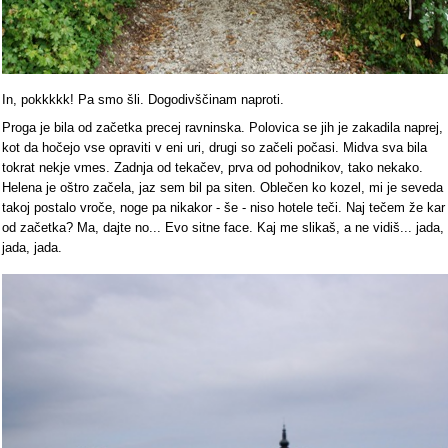
In, pokkkkk! Pa smo šli. Dogodivščinam naproti.
Proga je bila od začetka precej ravninska. Polovica se jih je zakadila naprej,
kot da hočejo vse opraviti v eni uri, drugi so začeli počasi. Midva sva bila
tokrat nekje vmes. Zadnja od tekačev, prva od pohodnikov, tako nekako.
Helena je oštro začela, jaz sem bil pa siten. Oblečen ko kozel, mi je seveda
takoj postalo vroče, noge pa nikakor - še - niso hotele teči. Naj tečem že kar
od začetka? Ma, dajte no... Evo sitne face. Kaj me slikaš, a ne vidiš... jada,
jada, jada.