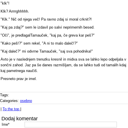
"klk"!
Klk? Arrrrghhhhh.
"Klk." Nič od njega več! Pa ravno zdaj si moral crknit?!
"Kaj pa zdaj?" sem le izdavil po salvi neprimernih besed.
"Oči", je predlagalTamauček, "kaj pa, če greva kar peš?"
"Kako peš!?" sem rekel, "A ni to malo daleč!?"
"Kaj daleč?" mi odvrne Tamauček, "saj sva pohodnika!"
Avto je v naslednjem trenutku kresnil in midva sva se lahko lepo odpeljala v
sončni zahod. Jaz pa še danes razmišljam, da se lahko tudi od tamalih kdaj
kaj pametnega naučiš.
Presneto prav je imel.
Tags:
Categories:
osebno
|
To the top
|
Dodaj komentar
Ime*