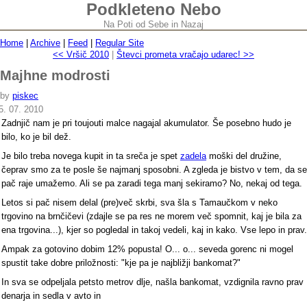
Podkleteno Nebo
Na Poti od Sebe in Nazaj
Home
|
Archive
|
Feed
|
Regular Site
<< Vršič 2010
|
Števci prometa vračajo udarec! >>
Majhne modrosti
by
piskec
5. 07. 2010
Zadnjič nam je pri toujouti malce nagajal akumulator. Še posebno hudo je
bilo, ko je bil dež.
Je bilo treba novega kupit in ta sreča je spet
zadela
moški del družine,
čeprav smo za te posle še najmanj sposobni. A zgleda je bistvo v tem, da se
pač raje umažemo. Ali se pa zaradi tega manj sekiramo? No, nekaj od tega.
Letos si pač nisem delal (pre)več skrbi, sva šla s Tamaučkom v neko
trgovino na brnčičevi (zdajle se pa res ne morem več spomnit, kaj je bila za
ena trgovina...), kjer so pogledal in takoj vedeli, kaj in kako. Vse lepo in prav.
Ampak za gotovino dobim 12% popusta! O... o... seveda gorenc ni mogel
spustit take dobre priložnosti: "kje pa je najbližji bankomat?"
In sva se odpeljala petsto metrov dlje, našla bankomat, vzdignila ravno prav
denarja in sedla v avto in