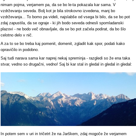
nimam pojma, verjamem pa, da se bo le-ta pokazala kar sama. V
vzdrževanju seveda. Bolj kot je bila strokovno izvedena, manj bo
vzdrževanja... To bomo pa videli, najslabše od vsega bi bilo, da se bo pot
zdaj zapustila, da se ograje - ki jih bodo seveda odnesli spomladanski
plazovi - ne bodo več obnavljale, da se bo pot začela podirat, da bo šlo
celotno delo v nič.
A za to se bo treba kaj pomenit, domenit, zgladit kak spor, podati kako
opravičilo in podobno.
Saj tudi narava sama kar naprej nekaj spreminja - razgledi so že ena taka
stvar, vedno so drugačni, vedno! Saj bi kar stal in gledal in gledal in gledal:
In potem sem v uri in tričetrt že na Jarškem, zdaj mogoče že verjamem