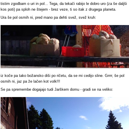
tistim zgodbam o uri in pol... Tega, da tekači rabijo le dobro uro (za še daljši
kos poti) pa sploh ne štejem - brez veze, ti so itak z drugega planeta.
Ura še pol osmih ni, pred mano pa dehti svež, svež kruh:
iz koče pa tako božansko diši po ričetu, da se mi cedijo sline. Grrrr, še pol
osmih ni, jaz pa že lačen kot volk!!!
Se pa spremembe dogajajo tudi Jarškem domu - gradi se na veliko: