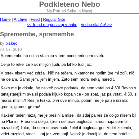
Podkleteno Nebo
Na Poti od Sebe in Nazaj
Home
|
Archive
|
Feed
|
Regular Site
<< In od morja nazaj v hribe
|
Vedno slabše! >>
Spremembe, spremembe
by
piskec
28. 07. 2010
Spremembe so edina stalnica v tem ponesrečenem svetu.
Če je to rekel že kak milijon ljudi, pa lahko tudi jaz.
V torek nisem več zdržal. Nič ne tečem, nikamor ne hodim (se mi zdi), nič
ne delam. Samo jem, jem in jem. Zato sem moral nekaj naredit.
Kako me je držalo, še največ pove podatek, da sem vstal ob 4:30! Ravno s
tanajstarejšim sva si podala kljuko kopalnice - on spat, jaz pa vstat. 4:30, si
moraš mislit?! Res je težko, prvi dve minuti, potem me je pa že držalo:
gremo, gremo, gremo!
Kakšen teden nazaj me je prešinila misel, da zdaj pa res že dolgo nisem bil
na Planini. Presneto dolgo. (Sem šel prav pogledat - sredi maja sem bil
nazadnje!) Tako, da sem si prav hudo želel it pogledat gor. Videt zelenilo,
videt razgled, videt... kaj jaz vem kaj! Najbrž je dovolj le, da sem hotel iti.