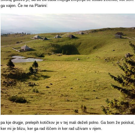
ga vajen. Če ne na Planini:
pa kje drugje, prelepih kotičkov je v tej mali deželi polno. Ga bom že poiskal,
ker mi je blizu, ker ga rad iščem in ker rad uživam v njem.