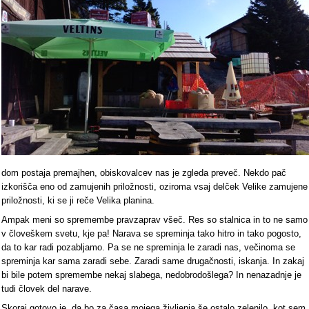
dom postaja premajhen, obiskovalcev nas je zgleda preveč. Nekdo pač
izkorišča eno od zamujenih priložnosti, oziroma vsaj delček Velike zamujene
priložnosti, ki se ji reče Velika planina.
Ampak meni so spremembe pravzaprav všeč. Res so stalnica in to ne samo
v človeškem svetu, kje pa! Narava se spreminja tako hitro in tako pogosto,
da to kar radi pozabljamo. Pa se ne spreminja le zaradi nas, večinoma se
spreminja kar sama zaradi sebe. Zaradi same drugačnosti, iskanja. In zakaj
bi bile potem spremembe nekaj slabega, nedobrodošlega? In nenazadnje je
tudi človek del narave.
Skoraj gotovo je, da bo za časa mojega življenja še ostalo zelenilo, kot sem