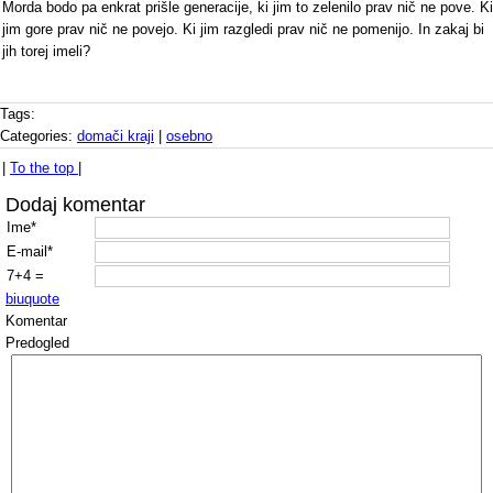
Morda bodo pa enkrat prišle generacije, ki jim to zelenilo prav nič ne pove. Ki
jim gore prav nič ne povejo. Ki jim razgledi prav nič ne pomenijo. In zakaj bi
jih torej imeli?
Tags:
Categories:
domači kraji
|
osebno
|
To the top
|
Dodaj komentar
Ime*
E-mail*
7+4 =
b
i
u
quote
Komentar
Predogled