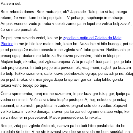
Pa sem šel.
Brez rekorda danes. Brez matrarije, ok? Japajade. Takoj, ko si kaj takega
rečem, že vem, kam bo to pripeljalo... V pehanje, sopihanje in matrarijo.
Ampak vseeno, vodo je treba v celoti zamenjat in lepot se veliko bolj zaveš,
če se malo pomatraš.
Že prej sem seveda vedel, kaj se je
zgodilo s potjo od Calcita do Male
Planine
in me je bilo kar malo strah, kako bo. Nazadnje ni bilo hudega, pot s
je od posega že malce obrasla in ne zgleda več tako grozno. Naštimanih je
precej ograj, dodane so table za Svetovno prvenstvo, tabla in klopi pri
Mojčini bajti, skratka, pot zgleda urejena. A tu je najbrž tudi past - pot je bila
tudi prej urejena. In tudi prej je bila povsem ok, vsaj meni, najbrž pa kravam
še bolj. Težko razumem, da bi krave potrebovale ograjo, ponavadi je ne. Zdaj
pa je pot široka, oh, manjšega džipa bi spravil gor oz. zdaj lahko gorski
tekači vštric tečejo po trije...
Čemu sprememba, torej res ne razumem, le par krav gre tukaj gor, ljudje pa -
vedno eni in isti. Večina si izbira krajše pristope. A, hej, nekdo si je nekaj
spomnil, si zamislil, projektiral in zadevo prignal celo do izvedbe. Zapravil
veliko časa in veliko denarja, zraven pa še zanetil ogromno slabe volje, ker
se z nikomer ni posvetoval. Malce ponesrečeno, bi rekel...
Res je, zdaj pot zgleda čisto ok, narava pa bo tudi hitro poskrbela, da bo
zgledala še bolje. V ne-strokovnost izvedbe se seveda ne bom spuščal, saj