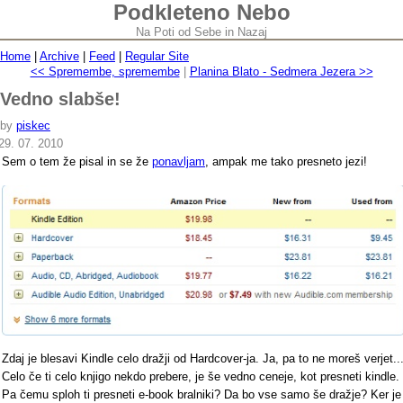
Podkleteno Nebo
Na Poti od Sebe in Nazaj
Home
|
Archive
|
Feed
|
Regular Site
<< Spremembe, spremembe
|
Planina Blato - Sedmera Jezera >>
Vedno slabše!
by
piskec
29. 07. 2010
Sem o tem že pisal in se že
ponavljam
, ampak me tako presneto jezi!
Zdaj je blesavi Kindle celo dražji od Hardcover-ja. Ja, pa to ne moreš verjet..
Celo če ti celo knjigo nekdo prebere, je še vedno ceneje, kot presneti kindle.
Pa čemu sploh ti presneti e-book bralniki? Da bo vse samo še dražje? Ker je