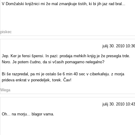
V Domžalski knjižnici mi že mal zmanjkuje tistih, ki bi jih jaz rad bral...
piskec
julij 30. 2010 10:3
Jep. Ker je fensi špensi. In pazi: prodaja mehkih knjig je že presegla trde.
Noro. Je potem čudno, da si včasih pomagamo nelegalno?
Bi še razpredal, pa mi je ostalo še 6 min 40 sec v ciberkafeju. z morja
prideva enkrat v ponedeljek, torek. Čav!
Wega
julij 30. 2010 10:4
Oh... na morju... blagor vama.