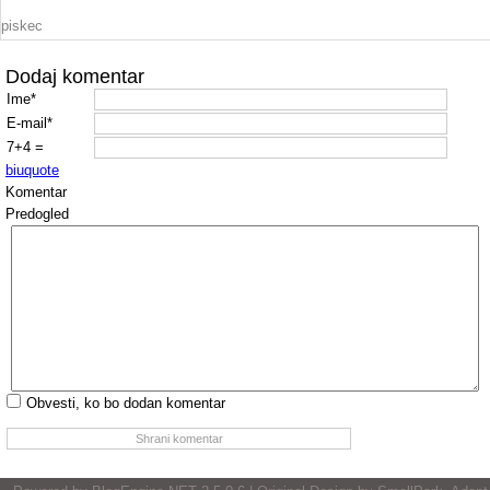
piskec
Dodaj komentar
Ime*
E-mail*
7+4 =
b
i
u
quote
Komentar
Predogled
Obvesti, ko bo dodan komentar