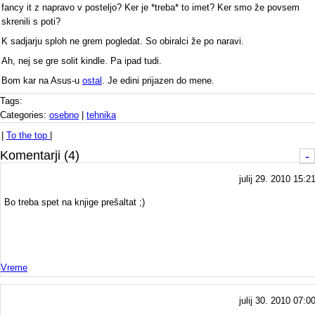
fancy it z napravo v posteljo? Ker je *treba* to imet? Ker smo že povsem
skrenili s poti?
K sadjarju sploh ne grem pogledat. So obiralci že po naravi.
Ah, nej se gre solit kindle. Pa ipad tudi.
Bom kar na Asus-u
ostal
. Je edini prijazen do mene.
Tags:
Categories:
osebno
|
tehnika
|
To the top
|
Komentarji (4)
-
julij 29. 2010 15:2
Bo treba spet na knjige prešaltat ;)
Vreme
julij 30. 2010 07:0