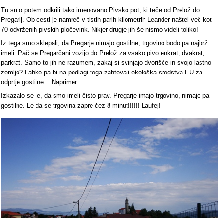
Tu smo potem odkrili tako imenovano Pivsko pot, ki teče od Prelož do
Pregarij. Ob cesti je namreč v tistih parih kilometrih Leander naštel več kot
70 odvrženih pivskih pločevink. Nikjer drugje jih še nismo videli toliko!
Iz tega smo sklepali, da Pregarje nimajo gostilne, trgovino bodo pa najbrž
imeli. Pač se Pregarčani vozijo do Prelož za vsako pivo enkrat, dvakrat,
parkrat. Samo to jih ne razumem, zakaj si svinjajo dvorišče in svojo lastno
zemljo? Lahko pa bi na podlagi tega zahtevali ekološka sredstva EU za
odprtje gostilne... Naprimer.
Izkazalo se je, da smo imeli čisto prav. Pregarje imajo trgovino, nimajo pa
gostilne. Le da se trgovina zapre čez 8 minut!!!!!! Laufej!