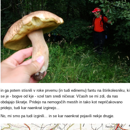
in ga potem stisnili v roke prvemu (in tudi edinemu) fantu na štirikolesniku, ki
se je - bogve od kje - vzel tam sredi ničesar. Včasih se mi zdi, da nas
obdajajo škratje. Pridejo na nemogočih mestih in tako kot nepričakovano
pridejo, tudi kar naenkrat izginejo...
No, mi smo pa tudi izginili... in se kar naenkrat pojavili nekje drugje.