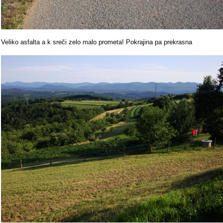
Veliko asfalta a k sreči zelo malo prometa! Pokrajina pa prekrasna