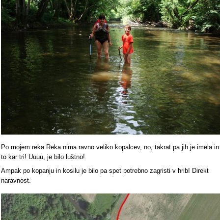
Po mojem reka Reka nima ravno veliko kopalcev, no, takrat pa jih je imela in
to kar tri! Uuuu, je bilo luštno!
Ampak po kopanju in kosilu je bilo pa spet potrebno zagristi v hrib! Direkt
naravnost.