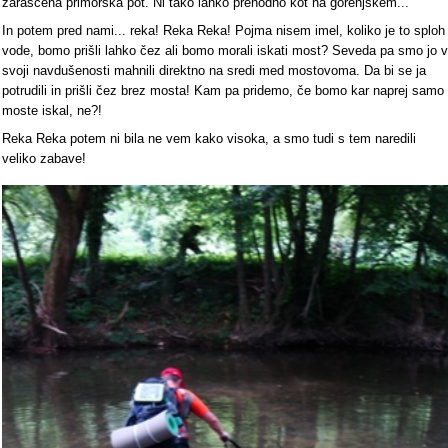
zaraščena primorska pot. Ni tako lahko prehodno kot na gorenjskem...
In potem pred nami... reka! Reka Reka! Pojma nisem imel, koliko je to sploh
vode, bomo prišli lahko čez ali bomo morali iskati most? Seveda pa smo jo v
svoji navdušenosti mahnili direktno na sredi med mostovoma. Da bi se ja
potrudili in prišli čez brez mosta! Kam pa pridemo, če bomo kar naprej samo
moste iskal, ne?!
Reka Reka potem ni bila ne vem kako visoka, a smo tudi s tem naredili
veliko zabave!