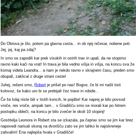
Do Obrova je šlo, potem pa glavna cesta... in ob njej ničesar, nobene poti.
Jej, jej, kaj pa zdaj?
In smo se zapodili kar prek visokih in ostrih trav in upali, da ne stopimo
ravno kaki kači na vrat! In trava je bila vedno višja in višja, na koncu sva že
komaj videla Leandra... a nam je nekdo ravno v skrajnem času, preden smo
obupali, zaklical z druge strani ceste!
Juhej, rešeni smo,
Robert
je prišel po nas! Bogve, če bi mi našli tisti
kolovoz, še kako uro bi se prebijali čez trave in robide...
Če še kdaj niste bili v tistih koncih, le pojdite! Kar naprej je bilo povsod
vroče, res vroče, ampak tam... v Gradišču smo se morali kar po hitrem
postopku oblečt, na koncu je bilo zvečer le okoli 10 stopinj!
Gostitelja Leonora in Robert sta se izkazala, pa čeprav smo se jim kar brez
napovedi narisali skoraj na dvorišču zato se jim lahko le najiskreneje
zahvalim! Ena najlepša hvala v Gradišče!