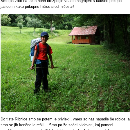
Smo pa zato na takih norih brezpotjih včasih nagrajeni s kakšno prelepo
jasico in kako prikupno hišico sredi ničesar!
Do tiste Ribnice smo se potem le privlekli, vmes so nas napadle še robide, a
smo se jih končno le rešili... Smo pa že začeli videvati, kaj pomeni