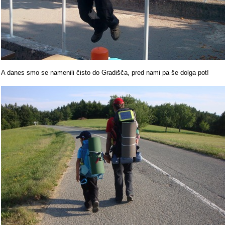
A danes smo se namenili čisto do Gradišča, pred nami pa še dolga pot!