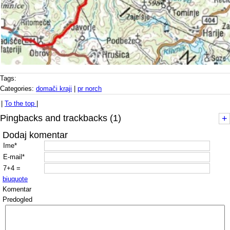
Tags:
Categories:
domači kraji
|
pr norch
|
To the top
|
Pingbacks and trackbacks (1)
+
Dodaj komentar
Ime*
E-mail*
7+4 =
b
i
u
quote
Komentar
Predogled