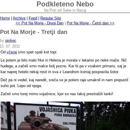
Podkleteno Nebo
Na Poti od Sebe in Nazaj
Home
|
Archive
|
Feed
|
Regular Site
<< Pot Na Morje - Drugi Dan
|
Pot Na Morje - Četrti dan >>
Pot Na Morje - Tretji dan
by
piskec
13. 07. 2011
Od
včeraj
smo spet spali kot topi.
Le potem je bilo malo frke in Helena je morala v lekarno po neke maže. Nič
hudega, a začeli smo malce bolj pozno. Kar bi pa v vsakem primeru, saj je
kar naprej hotelo nekaj rosit in sva z Leandrom komaj pospravila šotor.
Dež pa ni vedel, kaj naredit, sreča se je potem raje umaknil in nam prepustil
suho pot. Lepo od njega.
Začeli smo torej mimo vojašnice, kjer so nas takoj prestrašili tanki!