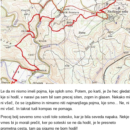
Le da mi nismo imeli pojma, kje sploh smo. Potem, po karti, je že hec gledat
kje si hodil, v naravi pa sem bil sam precej siten, zoprn in glasen. Nekako mi
ni všeč, če se izgubimo in nimamo niti najmanjšega pojma, kje smo... Ne, ni
mi všeč. In takrat tudi kompas ne pomaga.
Precej bolj severno smo vzeli tole sotesko, kar je bila seveda napaka. Nekje
vmes bi jo morali prečit, ker po soteski se ne da hodit, je le presneto
prometna cesta, tam pa sigurno ne bom hodil!