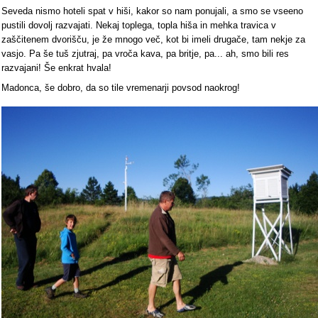
Seveda nismo hoteli spat v hiši, kakor so nam ponujali, a smo se vseeno
pustili dovolj razvajati. Nekaj toplega, topla hiša in mehka travica v
zaščitenem dvorišču, je že mnogo več, kot bi imeli drugače, tam nekje za
vasjo. Pa še tuš zjutraj, pa vroča kava, pa britje, pa... ah, smo bili res
razvajani! Še enkrat hvala!
Madonca, še dobro, da so tile vremenarji povsod naokrog!