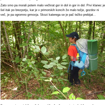
Zato smo pa morali potem malo večkrat gor in dol in gor in dol. Prvi klanec je
šel itak po brezpotju, kar je v primorskih koncih že malo težje, gozdov ni
več, je pa ogromno grmovja. Skozi katerega se je pač težko prebijat...