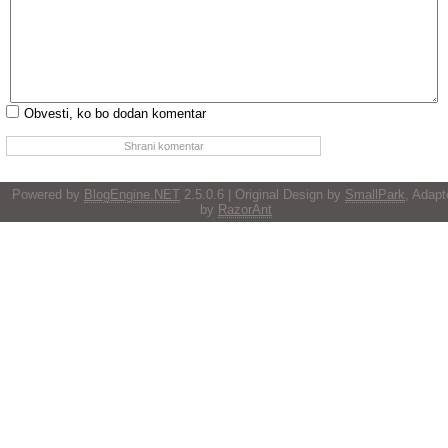
Obvesti, ko bo dodan komentar
Powered by
BlogEngine.NET
2.5.0.6 | Original Design by
SmallPark
, Adapt
by
RazorAnt