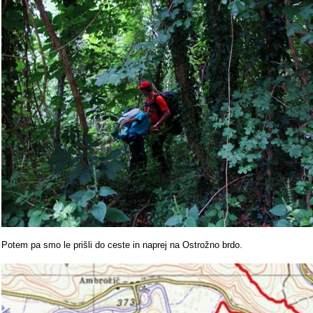
Potem pa smo le prišli do ceste in naprej na Ostrožno brdo.