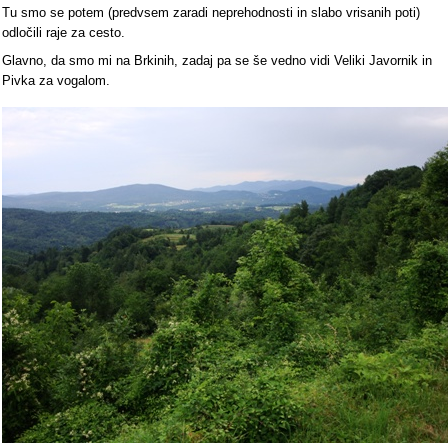
Tu smo se potem (predvsem zaradi neprehodnosti in slabo vrisanih poti)
odločili raje za cesto.
Glavno, da smo mi na Brkinih, zadaj pa se še vedno vidi Veliki Javornik in
Pivka za vogalom.