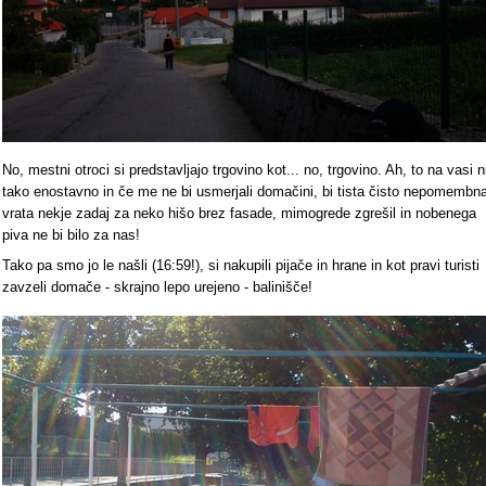
No, mestni otroci si predstavljajo trgovino kot... no, trgovino. Ah, to na vasi n
tako enostavno in če me ne bi usmerjali domačini, bi tista čisto nepomembn
vrata nekje zadaj za neko hišo brez fasade, mimogrede zgrešil in nobenega
piva ne bi bilo za nas!
Tako pa smo jo le našli (16:59!), si nakupili pijače in hrane in kot pravi turisti
zavzeli domače - skrajno lepo urejeno - balinišče!