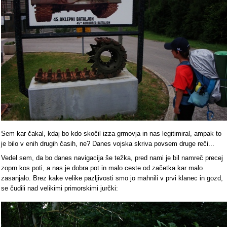
Sem kar čakal, kdaj bo kdo skočil izza grmovja in nas legitimiral, ampak to
je bilo v enih drugih časih, ne? Danes vojska skriva povsem druge reči...
Vedel sem, da bo danes navigacija še težka, pred nami je bil namreč precej
zoprn kos poti, a nas je dobra pot in malo ceste od začetka kar malo
zasanjalo. Brez kake velike pazljivosti smo jo mahnili v prvi klanec in gozd,
se čudili nad velikimi primorskimi jurčki: