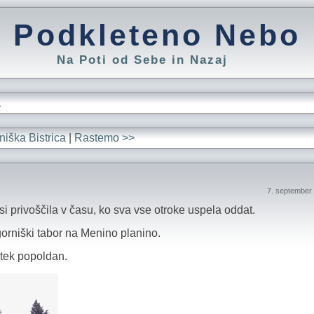
Podkleteno Nebo
Na Poti od Sebe in Nazaj
L
iška Bistrica
|
Rastemo >>
7. september
si privoščila v času, ko sva vse otroke uspela oddat.
gorniški tabor na Menino planino.
tek popoldan.