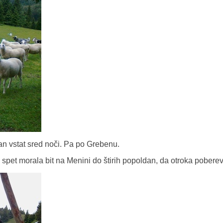
an vstat sred noči. Pa po Grebenu.
spet morala bit na Menini do štirih popoldan, da otroka poberev