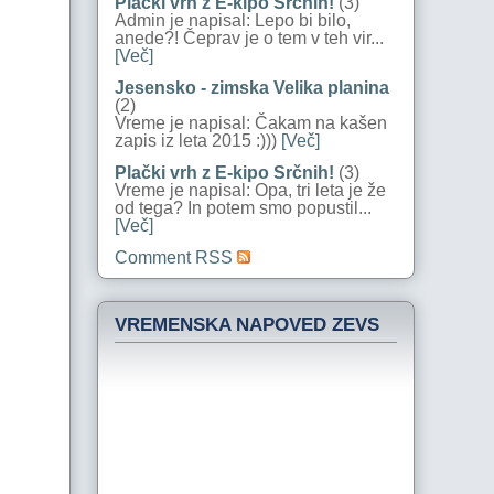
Plački vrh z E-kipo Srčnih!
(3)
Admin je napisal: Lepo bi bilo,
anede?! Čeprav je o tem v teh vir...
[Več]
Jesensko - zimska Velika planina
(2)
Vreme je napisal: Čakam na kašen
zapis iz leta 2015 :)))
[Več]
Plački vrh z E-kipo Srčnih!
(3)
Vreme je napisal: Opa, tri leta je že
od tega? In potem smo popustil...
[Več]
Comment RSS
VREMENSKA NAPOVED ZEVS