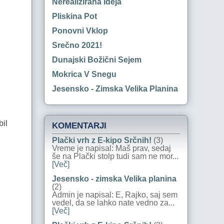
Nerealizirana Ideja
Pliskina Pot
Ponovni Vklop
Srečno 2021!
Dunajski Božični Sejem
Mokrica V Snegu
Jesensko - Zimska Velika Planina
bil
KOMENTARJI
Plački vrh z E-kipo Srčnih!
(3)
Vreme je napisal: Maš prav, sedaj
še na Plački stolp tudi sam ne mor...
[Več]
Jesensko - zimska Velika planina
(2)
Admin je napisal: E, Rajko, saj sem
vedel, da se lahko nate vedno za...
[Več]