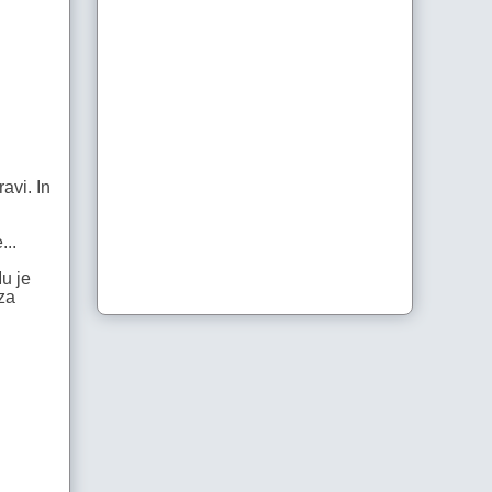
avi. In
...
Mu je
 za