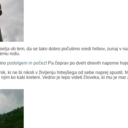
selja ob tem, da se tako dobro počutimo sredi hribov, zunaj v nar
šemu rodu.
ino
podolgem in počez
! Pa čeprav po dveh dnevih naporne hoje
k, ki ne bi nikoli v življenju hitrejšega od sebe naprej spustil. 
 njim ko kaki kreteni. Vedno je lepo videti človeka, ki mu je mar