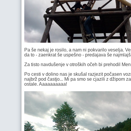
Pa še nekaj je rosilo, a nam ni pokvarilo veselja. Ve
da to - zaenkrat še uspešno - predajava še najmlaj
Za tisto navdušenje v otroških očeh bi prehodil Men
Po cesti v dolino nas je skušal razjezit počasen vozni
najbrž pod častjo... Mi pa smo se cjazili z džipom za
ostale. Aaaaaaaaaa!