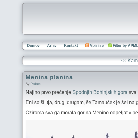
Domov
Arhiv
Kontakt
Vpiši se
Filter by APM
<< Kamn
Menina planina
By
Piskec
Najino prvo prečenje
Spodnjih Bohinjskih gora
sva 
Eni so šli tja, drugi drugam, še Tamauček je šel na 
Oziroma sva ga morala gor na Menino odpeljat v pe