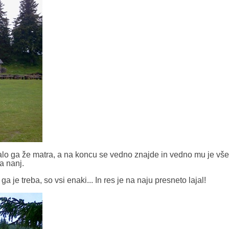
lo ga že matra, a na koncu se vedno znajde in vedno mu je vše
a nanj.
ga je treba, so vsi enaki... In res je na naju presneto lajal!