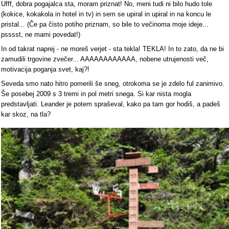
Ufff, dobra pogajalca sta, moram priznat! No, meni tudi ni bilo hudo tole
(kokice, kokakola in hotel in tv) in sem se upiral in upiral in na koncu le
pristal... (Če pa čisto potiho priznam, so bile to večinoma moje ideje...
psssst, ne mami povedat!)
In od takrat naprej - ne moreš verjet - sta tekla! TEKLA! In to zato, da ne bi
zamudili trgovine zvečer... AAAAAAAAAAAA, nobene utrujenosti več,
motivacija poganja svet, kaj?!
Seveda smo nato hitro pomerili še sneg, otrokoma se je zdelo ful zanimivo.
Še posebej 2009 s 3 tremi in pol metri snega. Si kar nista mogla
predstavljati. Leander je potem spraševal, kako pa tam gor hodiš, a padeš
kar skoz, na tla?