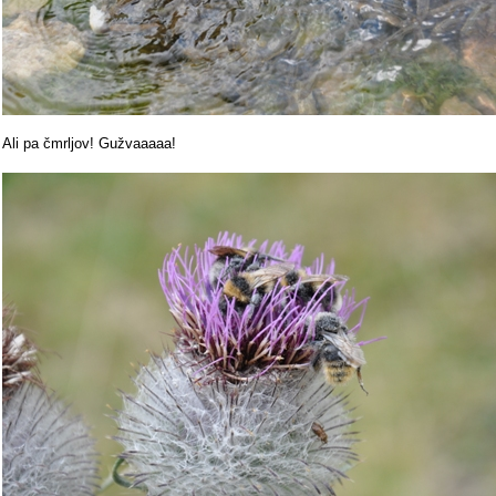
Ali pa čmrljov! Gužvaaaaa!