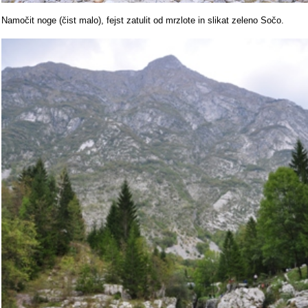
Namočit noge (čist malo), fejst zatulit od mrzlote in slikat zeleno Sočo.