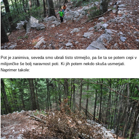
Pot je zanimiva, seveda smo ubrali tisto strmejšo, pa še ta se potem cepi v
milijončke še bolj naravnost poti. Ki jih potem nekdo skuša usmerjati.
Naprimer takole: