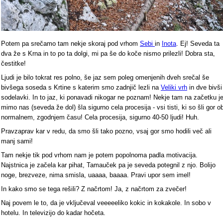
Potem pa srečamo tam nekje skoraj pod vrhom
Sebi
in
Inota
. Ej! Seveda ta
dva že s Krna in to po ta dolgi, mi pa še do koče nismo prilezli! Dobra sta,
čestitke!
Ljudi je bilo tokrat res polno, še jaz sem poleg omenjenih dveh srečal še
bivšega soseda s Krtine s katerim smo zadnjič lezli na
Veliki vrh
in dve bivši
sodelavki. In to jaz, ki ponavadi nikogar ne poznam! Nekje tam na začetku j
mimo nas (seveda že dol) šla sigurno cela procesija - vsi tisti, ki so šli gor o
normalnem, zgodnjem času! Cela procesija, sigurno 40-50 ljudi! Huh.
Pravzaprav kar v redu, da smo šli tako pozno, vsaj gor smo hodili več ali
manj sami!
Tam nekje tik pod vrhom nam je potem popolnoma padla motivacija.
Najstnica je začela kar pihat, Tamauček pa je seveda potegnil z njo. Bolijo
noge, brezveze, nima smisla, uaaaa, baaaa. Pravi upor sem imel!
In kako smo se tega rešili? Z načrtom! Ja, z načrtom za zvečer!
Naj povem le to, da je vključeval veeeeeliko kokic in kokakole. In sobo v
hotelu. In televizijo do kadar hočeta.