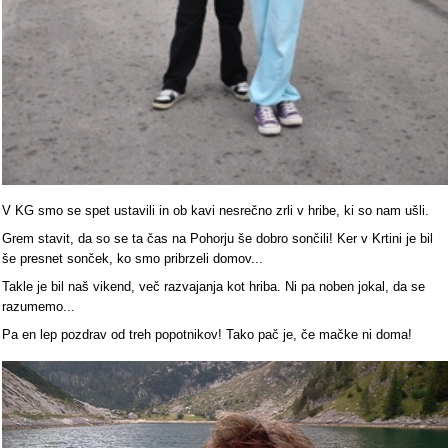
V KG smo se spet ustavili in ob kavi nesrečno zrli v hribe, ki so nam ušli.
Grem stavit, da so se ta čas na Pohorju še dobro sončili! Ker v Krtini je bil
še presnet sonček, ko smo pribrzeli domov...
Takle je bil naš vikend, več razvajanja kot hriba. Ni pa noben jokal, da se
razumemo...
Pa en lep pozdrav od treh popotnikov! Tako pač je, če mačke ni doma!