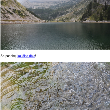
Še posebej
količina ribic
!