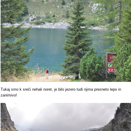
Tukaj smo k sreči nehali noret, je bilo jezero tudi njima presneto lepo in
zanimivo!