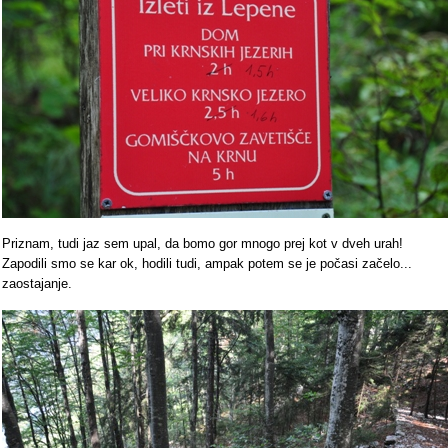
Priznam, tudi jaz sem upal, da bomo gor mnogo prej kot v dveh urah!
Zapodili smo se kar ok, hodili tudi, ampak potem se je počasi začelo...
zaostajanje.