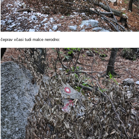
čeprav včasi tudi malce nerodno: