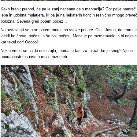
Kako branit prehod, če pa je zanj narisana celo markacija? Gor pelje namreč
lepa in udobna mulatjera, ki pa je na nekaterih koncih resnično mnogo preve
položna. Seveda greš potem počez...
No, ustavljati smo se potem morali na vsake pol ure. Ojej. Jasno, da smo se
vlekli ko čreva, počasi in še bolj počasi. Mene je pa razmetavalo in bi najraje
kar tekel gor! Ooooo!
Nekje vmes se najde celo zajla, morda je tam za takrat, ko je sneg? Njene
uporabnosti res nismo mogli razumeti.