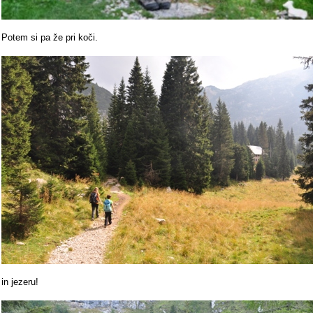
Potem si pa že pri koči.
in jezeru!