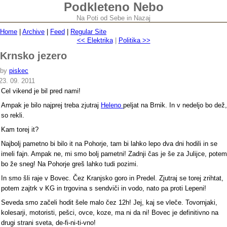
Podkleteno Nebo
Na Poti od Sebe in Nazaj
Home
|
Archive
|
Feed
|
Regular Site
<< Elektrika
|
Politika >>
Krnsko jezero
by
piskec
23. 09. 2011
Cel vikend je bil pred nami!
Ampak je bilo najprej treba zjutraj
Heleno
peljat na Brnik. In v nedeljo bo dež,
so rekli.
Kam torej it?
Najbolj pametno bi bilo it na Pohorje, tam bi lahko lepo dva dni hodili in se
imeli fajn. Ampak ne, mi smo bolj pametni! Zadnji čas je še za Julijce, potem
bo že sneg! Na Pohorje greš lahko tudi pozimi.
In smo šli raje v Bovec. Čez Kranjsko goro in Predel. Zjutraj se torej zrihtat,
potem zajtrk v KG in trgovina s sendviči in vodo, nato pa proti Lepeni!
Seveda smo začeli hodit šele malo čez 12h! Jej, kaj se vleče. Tovornjaki,
kolesarji, motoristi, pešci, ovce, koze, ma ni da ni! Bovec je definitivno na
drugi strani sveta, de-fi-ni-ti-vno!