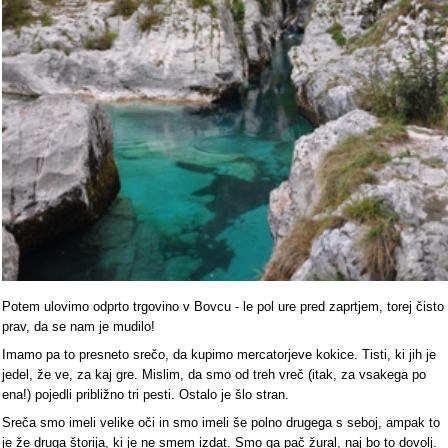
Potem ulovimo odprto trgovino v Bovcu - le pol ure pred zaprtjem, torej čisto
prav, da se nam je mudilo!
Imamo pa to presneto srečo, da kupimo mercatorjeve kokice. Tisti, ki jih je
jedel, že ve, za kaj gre. Mislim, da smo od treh vreč (itak, za vsakega po
ena!) pojedli približno tri pesti. Ostalo je šlo stran.
Sreča smo imeli velike oči in smo imeli še polno drugega s seboj, ampak to
je že druga štorija, ki je ne smem izdat. Smo ga pač žural, naj bo to dovolj.