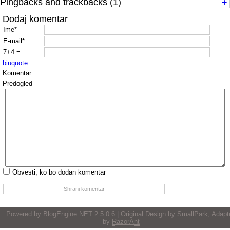
Pingbacks and trackbacks (1)
+
Dodaj komentar
Ime*
E-mail*
7+4 =
b
i
u
quote
Komentar
Predogled
Obvesti, ko bo dodan komentar
Powered by
BlogEngine.NET
2.5.0.6 | Original Design by
SmallPark
, Adapt
by
RazorAnt