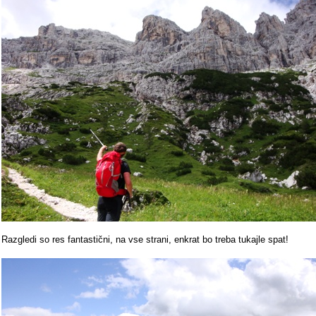
Razgledi so res fantastični, na vse strani, enkrat bo treba tukajle spat!