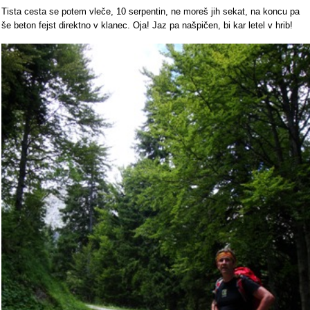
Tista cesta se potem vleče, 10 serpentin, ne moreš jih sekat, na koncu pa
še beton fejst direktno v klanec. Oja! Jaz pa našpičen, bi kar letel v hrib!