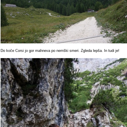
Do koče Corsi jo gor mahneva po nemški smeri. Zgleda lepša. In tudi je!