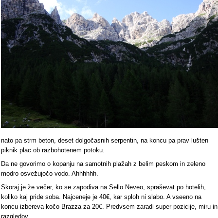
nato pa strm beton, deset dolgočasnih serpentin, na koncu pa prav lušten
piknik plac ob razbohotenem potoku.
Da ne govorimo o kopanju na samotnih plažah z belim peskom in zeleno
modro osvežujočo vodo. Ahhhhhh.
Skoraj je že večer, ko se zapodiva na Sello Neveo, spraševat po hotelih,
koliko kaj pride soba. Najceneje je 40€, kar sploh ni slabo. A vseeno na
koncu izbereva kočo Brazza za 20€. Predvsem zaradi super pozicije, miru in
razgledov.