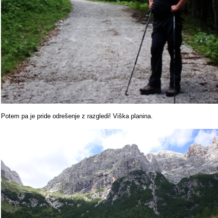
Potem pa je pride odrešenje z razgledi! Viška planina.