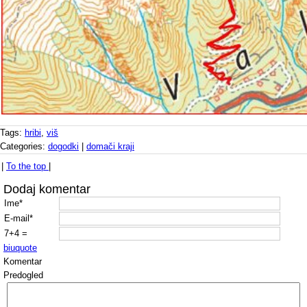
Tags:
hribi
,
viš
Categories:
dogodki
|
domači kraji
|
To the top
|
Dodaj komentar
Ime*
E-mail*
7+4 =
b
i
u
quote
Komentar
Predogled