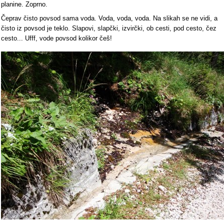
planine. Zoprno.
Čeprav čisto povsod sama voda. Voda, voda, voda. Na slikah se ne vidi, a
čisto iz povsod je teklo. Slapovi, slapčki, izvirčki, ob cesti, pod cesto, čez
cesto... Ufff, vode povsod kolikor češ!