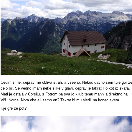
Cedim sline, čeprav me obliva strah, a vseeno. Nekoč davno sem tule gor ž
celo bil. Še vedno imam neke slike v glavi, čeprav je takrat lilo kot iz škafa,
Mati je ostala v Corsiju, s Fotrom pa sva jo kljub temu mahnila direktno na
Viš. Norca. Nora oba ali samo on? Takrat bi mu sledil na konec sveta...
Kje gre že pot?