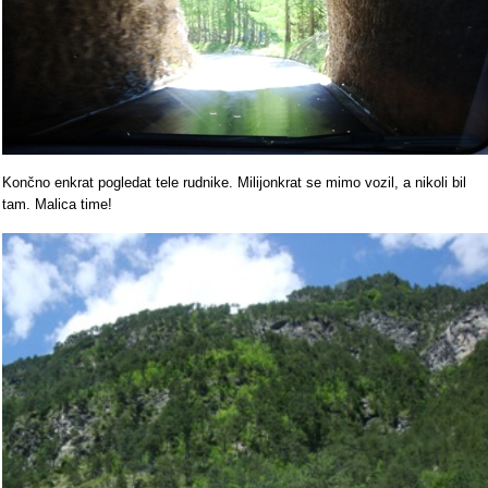
Končno enkrat pogledat tele rudnike. Milijonkrat se mimo vozil, a nikoli bil
tam. Malica time!