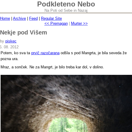
Podkleteno Nebo
Na Poti od Sebe in Nazaj
Home
|
Archive
|
Feed
|
Regular Site
<< Premagan
|
Murter >>
Nekje pod Višem
by
piskec
6. 08. 2012
Potem, ko sva ta
prvič razočarana
odšla s pod Mangrta, je bila seveda že
pozna ura.
Mraz, a sonček. Ne za Mangrt, je bilo treba kar dol, v dolino.