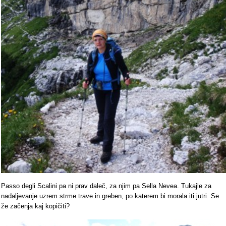
Passo degli Scalini pa ni prav daleč, za njim pa Sella Nevea. Tukajle za
nadaljevanje uzrem strme trave in greben, po katerem bi morala iti jutri. Se
že začenja kaj kopičiti?