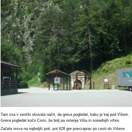
Tam sva v senčki skovala načrt, da greva pogledat, kako je kaj pod Višem.
Greva pogledat kočo Corsi, še bolj pa ostenja Viša in sosednjih vrhov.
Začela nisva na najboljši poti, pot 628 gre pravzaprav po cesti do Viševe