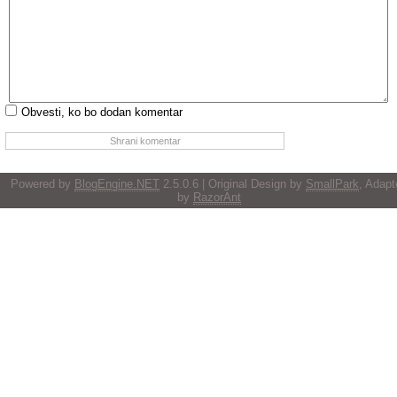
Obvesti, ko bo dodan komentar
Powered by
BlogEngine.NET
2.5.0.6 | Original Design by
SmallPark
, Adapt
by
RazorAnt