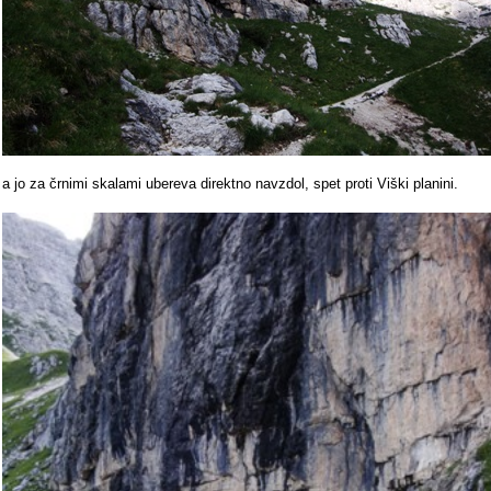
a jo za črnimi skalami ubereva direktno navzdol, spet proti Viški planini.