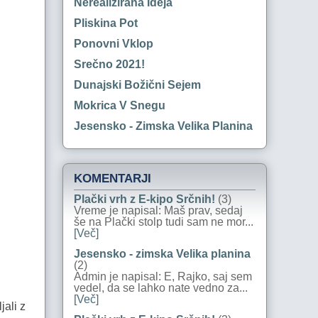
Nerealizirana Ideja
Pliskina Pot
Ponovni Vklop
Srečno 2021!
Dunajski Božični Sejem
Mokrica V Snegu
Jesensko - Zimska Velika Planina
KOMENTARJI
Plački vrh z E-kipo Srčnih!
(3)
Vreme je napisal: Maš prav, sedaj
še na Plački stolp tudi sam ne mor...
[Več]
Jesensko - zimska Velika planina
(2)
Admin je napisal: E, Rajko, saj sem
vedel, da se lahko nate vedno za...
[Več]
jali z