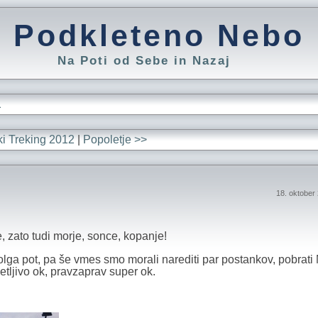
Podkleteno Nebo
Na Poti od Sebe in Nazaj
L
ki Treking 2012
|
Popoletje >>
18. oktober
 zato tudi morje, sonce, kopanje!
lga pot, pa še vmes smo morali narediti par postankov, pobrati
netljivo ok, pravzaprav super ok.