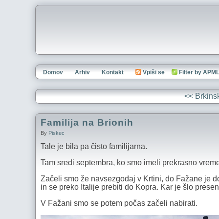
Domov
Arhiv
Kontakt
Vpiši se
Filter by APM
<< Brkins
Familija na Brionih
By
Piskec
Tale je bila pa čisto familijarna.
Tam sredi septembra, ko smo imeli prekrasno vreme,
Začeli smo že navsezgodaj v Krtini, do Fažane je do
in se preko Italije prebiti do Kopra. Kar je šlo prese
V Fažani smo se potem počas začeli nabirati.