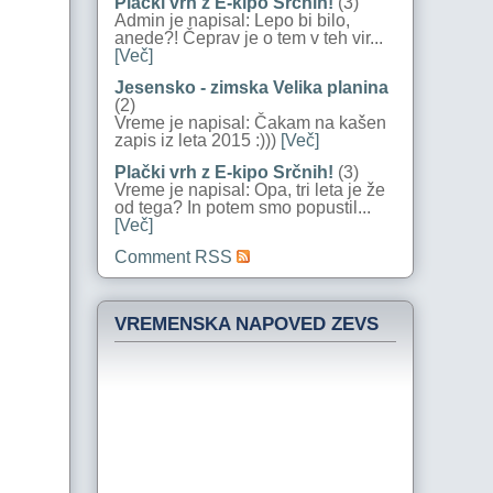
Plački vrh z E-kipo Srčnih!
(3)
Admin je napisal: Lepo bi bilo,
anede?! Čeprav je o tem v teh vir...
[Več]
Jesensko - zimska Velika planina
(2)
Vreme je napisal: Čakam na kašen
zapis iz leta 2015 :)))
[Več]
Plački vrh z E-kipo Srčnih!
(3)
Vreme je napisal: Opa, tri leta je že
od tega? In potem smo popustil...
[Več]
Comment RSS
VREMENSKA NAPOVED ZEVS