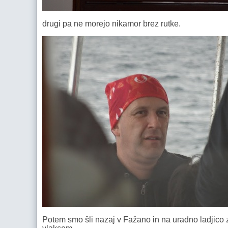
drugi pa ne morejo nikamor brez rutke.
Potem smo šli nazaj v Fažano in na uradno ladjico za