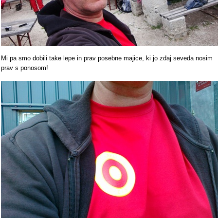
Mi pa smo dobili take lepe in prav posebne majice, ki jo zdaj seveda nosim
prav s ponosom!