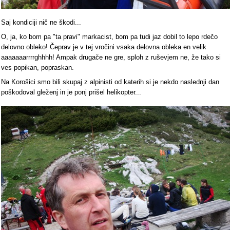
Saj kondiciji nič ne škodi...
O, ja, ko bom pa "ta pravi" markacist, bom pa tudi jaz dobil to lepo rdečo
delovno obleko! Čeprav je v tej vročini vsaka delovna obleka en velik
aaaaaaarrrrghhhh! Ampak drugače ne gre, sploh z ruševjem ne, že tako si
ves popikan, popraskan.
Na Korošici smo bili skupaj z alpinisti od katerih si je nekdo naslednji dan
poškodoval gleženj in je ponj prišel helikopter...