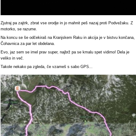
Zjutraj pa zajtrk, zbrat vse orodje in jo mahnit peš nazaj proti Podvežaku. Z
motorko, se razume.
Na koncu se še odčekiraš na Kranjskem Raku in akcija je v bistvu končana,
Čohavnica za par let obdelana.
Evo, jaz sem se imel prav super, najbrž pa se kmalu spet vidimo! Dela je
veliko in več.
Takole nekako pa zgleda, če vzameš s sabo GPS...