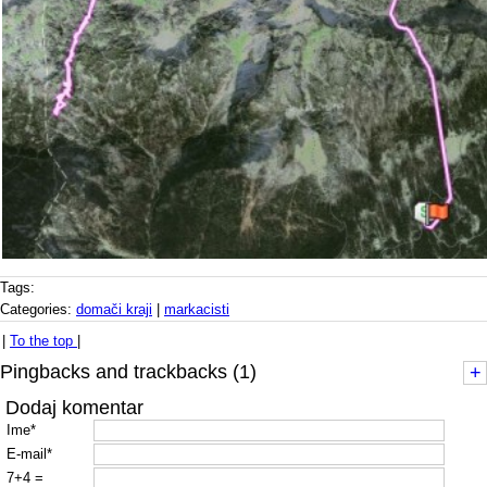
Tags:
Categories:
domači kraji
|
markacisti
|
To the top
|
Pingbacks and trackbacks (1)
+
Dodaj komentar
Ime*
E-mail*
7+4 =