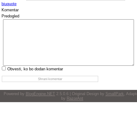
b
i
u
quote
Komentar
Predogled
Obvesti, ko bo dodan komentar
Powered by
BlogEngine.NET
2.5.0.6 | Original Design by
SmallPark
, Adapt
by
RazorAnt