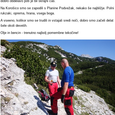
dobro obdelavo poti je bil skrajni čas.
Na Korošico smo se zapodili s Planine Podvežak, nekako še najbližje. Polni
rukzaki, oprema, hrana, vsega boga.
A vseeno, kolikor smo se trudili in vstajali sredi noči, dobro smo začeli delat
šele okoli devetih.
Olje in bencin - trenutno najbolj pomembne tekočine!