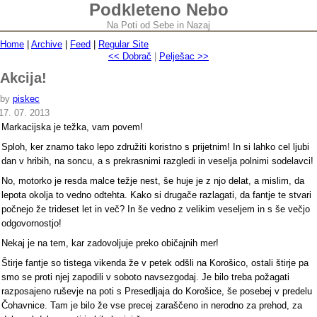
Podkleteno Nebo
Na Poti od Sebe in Nazaj
Home
|
Archive
|
Feed
|
Regular Site
<< Dobrač
|
Pelješac >>
Akcija!
by
piskec
17. 07. 2013
Markacijska je težka, vam povem!
Sploh, ker znamo tako lepo združiti koristno s prijetnim! In si lahko cel ljubi
dan v hribih, na soncu, a s prekrasnimi razgledi in veselja polnimi sodelavci!
No, motorko je resda malce težje nest, še huje je z njo delat, a mislim, da
lepota okolja to vedno odtehta. Kako si drugače razlagati, da fantje te stvari
počnejo že trideset let in več? In še vedno z velikim veseljem in s še večjo
odgovornostjo!
Nekaj je na tem, kar zadovoljuje preko običajnih mer!
Štirje fantje so tistega vikenda že v petek odšli na Korošico, ostali štirje pa
smo se proti njej zapodili v soboto navsezgodaj. Je bilo treba požagati
razposajeno ruševje na poti s Presedljaja do Korošice, še posebej v predelu
Čohavnice. Tam je bilo že vse precej zaraščeno in nerodno za prehod, za