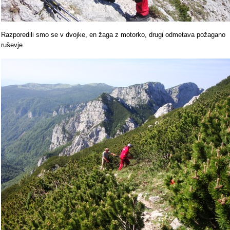
Razporedili smo se v dvojke, en žaga z motorko, drugi odmetava požagano
ruševje.