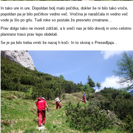
In tako ure in ure. Dopoldan bolj malo počitka, dokler še ni bilo tako vroče,
popoldan pa je bilo počitkov vedno več. Vročina je naraščala in vedno več
vode je šlo po grlu. Tudi roke so postale že presneto zmatrane...
Prav dolgo tako ne moreš zdržati, a k sreči nas je bilo dovolj in smo celotno
planirano traso prav lepo obdelali.
Se je pa bilo treba vrniti še nazaj h koči. In to skoraj s Presedljaja...