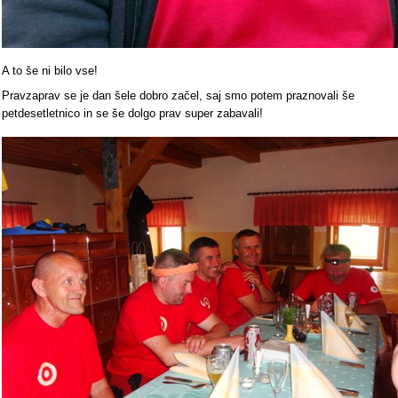
A to še ni bilo vse!
Pravzaprav se je dan šele dobro začel, saj smo potem praznovali še
petdesetletnico in se še dolgo prav super zabavali!