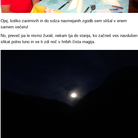
Ojej, koliko zanimivih in do solza nasmejanih zgodb sem slišal v enem
samem večeru!
No, preveč pa le nismo žurali, nekam tja do stanja, ko začneš ves navdušen
slikat polno luno in se ti zdi noč v hribih čista magija.