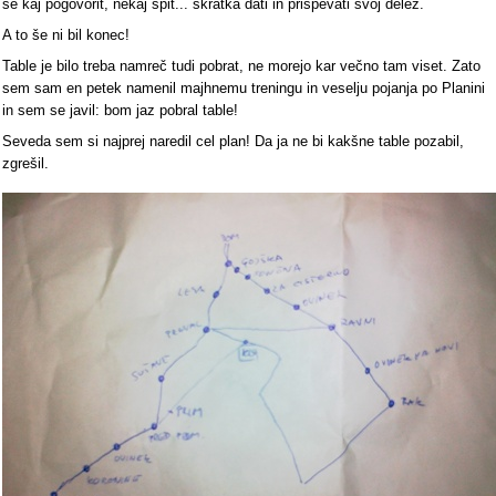
se kaj pogovorit, nekaj spit... skratka dati in prispevati svoj delež.
A to še ni bil konec!
Table je bilo treba namreč tudi pobrat, ne morejo kar večno tam viset. Zato
sem sam en petek namenil majhnemu treningu in veselju pojanja po Planini
in sem se javil: bom jaz pobral table!
Seveda sem si najprej naredil cel plan! Da ja ne bi kakšne table pozabil,
zgrešil.