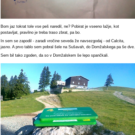
Bom jaz tokrat tole vse peš naredil, ne? Pobirat je vseeno lažje, kot
postavljat, pravilno je treba traso zbrat, pa bo.
In sem se zapodil - zaradi vročine seveda že navsezgodaj - od Calcita,
jasno. A prvo tablo sem pobral šele na Sušavah, do Domžalskega pa še dve.
Sem bil tako zgoden, da so v Domžalskem še lepo spančkali.