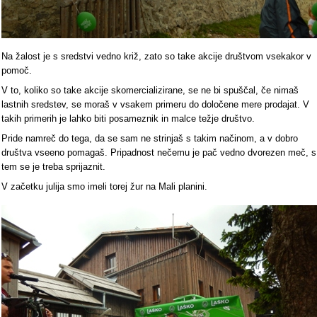
Na žalost je s sredstvi vedno križ, zato so take akcije društvom vsekakor v
pomoč.
V to, koliko so take akcije skomercializirane, se ne bi spuščal, če nimaš
lastnih sredstev, se moraš v vsakem primeru do določene mere prodajat. V
takih primerih je lahko biti posameznik in malce težje društvo.
Pride namreč do tega, da se sam ne strinjaš s takim načinom, a v dobro
društva vseeno pomagaš. Pripadnost nečemu je pač vedno dvorezen meč, s
tem se je treba sprijaznit.
V začetku julija smo imeli torej žur na Mali planini.