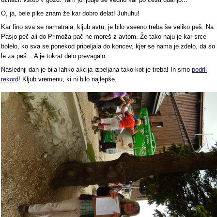
O, ja, bele pike znam že kar dobro delat! Juhuhu!
Kar fino sva se namatrala, kljub avtu, je bilo vseeno treba še veliko peš. Na
Pasjo peč ali do Primoža pač ne moreš z avtom. Že tako naju je kar srce
bolelo, ko sva se ponekod pripeljala do koncev, kjer se nama je zdelo, da so
le za peš... A je tokrat delo prevagalo.
Naslednji dan je bila lahko akcija izpeljana tako kot je treba! In smo
podrli
rekord
! Kljub vremenu, ki ni bilo najlepše.