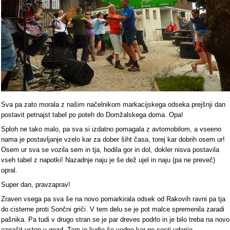
Sva pa zato morala z našim načelnikom markacijskega odseka prejšnji dan
postavit petnajst tabel po poteh do Domžalskega doma. Opa!
Sploh ne tako malo, pa sva si izdatno pomagala z avtomobilom, a vseeno
nama je postavljanje vzelo kar za dober šiht časa, torej kar dobrih osem ur!
Osem ur sva se vozila sem in tja, hodila gor in dol, dokler nisva postavila
vseh tabel z napotki! Nazadnje naju je še dež ujel in naju (pa ne preveč)
opral.
Super dan, pravzaprav!
Zraven vsega pa sva še na novo pomarkirala odsek od Rakovih ravni pa tja
do cisterne proti Sončni griči. V tem delu se je pot malce spremenila zaradi
pašnika. Pa tudi v drugo stran se je par dreves podrlo in je bilo treba na novo
označit vstop v gozd. Tam jo ljudje še vedno kar po cesti udarijo...