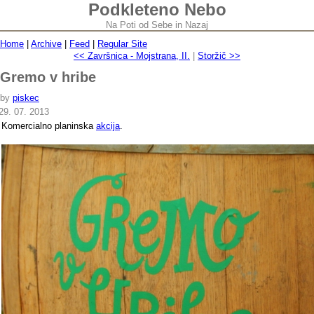
Podkleteno Nebo
Na Poti od Sebe in Nazaj
Home
|
Archive
|
Feed
|
Regular Site
<< Završnica - Mojstrana, II.
|
Storžič >>
Gremo v hribe
by
piskec
29. 07. 2013
Komercialno planinska
akcija
.