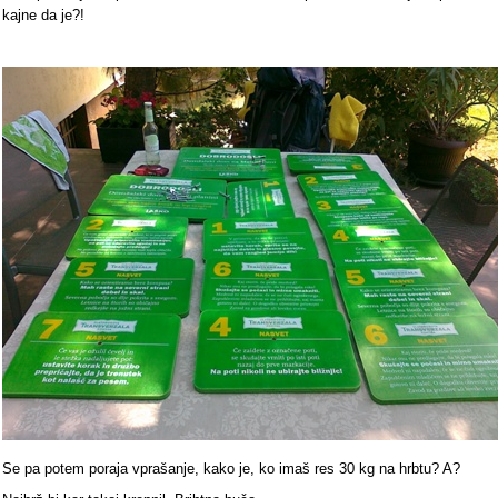
kajne da je?!
Se pa potem poraja vprašanje, kako je, ko imaš res 30 kg na hrbtu? A?