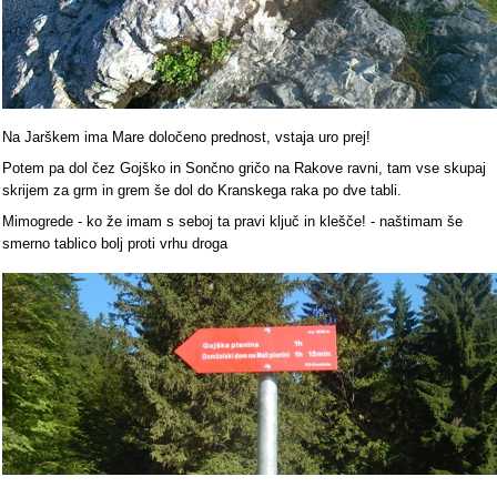
Na Jarškem ima Mare določeno prednost, vstaja uro prej!
Potem pa dol čez Gojško in Sončno gričo na Rakove ravni, tam vse skupaj
skrijem za grm in grem še dol do Kranskega raka po dve tabli.
Mimogrede - ko že imam s seboj ta pravi ključ in klešče! - naštimam še
smerno tablico bolj proti vrhu droga