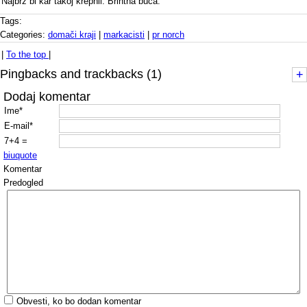
Najbrž bi kar takoj krepnil. Brihtna buča.
Tags:
Categories:
domači kraji
|
markacisti
|
pr norch
|
To the top
|
Pingbacks and trackbacks (1)
+
Dodaj komentar
Ime*
E-mail*
7+4 =
b
i
u
quote
Komentar
Predogled
Obvesti, ko bo dodan komentar