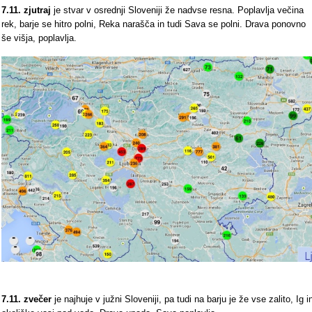
7.11. zjutraj
je stvar v osrednji Sloveniji že nadvse resna. Poplavlja večina
rek, barje se hitro polni, Reka narašča in tudi Sava se polni. Drava ponovno
še višja, poplavlja.
7.11. zvečer
je najhuje v južni Sloveniji, pa tudi na barju je že vse zalito, Ig i