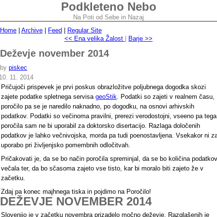
Podkleteno Nebo
Na Poti od Sebe in Nazaj
Home
|
Archive
|
Feed
|
Regular Site
<< Ena velika Žalost
|
Barje >>
Deževje november 2014
by
piskec
10. 11. 2014
Pričujoči prispevek je prvi poskus obrazložitve poljubnega dogodka skozi
zajete podatke spletnega servisa
geoStik
. Podatki so zajeti v realnem času,
poročilo pa se je naredilo naknadno, po dogodku, na osnovi arhivskih
podatkov. Podatki so večinoma pravilni, prerezi verodostojni, vseeno pa tega
poročila sam ne bi uporabil za doktorsko disertacijo. Razlaga določenih
podatkov je lahko večnivojska, morda pa tudi poenostavljena. Vsekakor ni z
uporabo pri življenjsko pomembnih odločitvah.
Pričakovati je, da se bo način poročila spreminjal, da se bo količina podatko
večala ter, da bo sčasoma zajeto vse tisto, kar bi moralo biti zajeto že v
začetku.
Zdaj pa konec majhnega tiska in pojdimo na Poročilo!
DEŽEVJE NOVEMBER 2014
Slovenijo je v začetku novembra prizadelo močno deževje. Razglašenih je