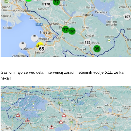
Gasilci imajo že več dela, intervencij zaradi meteornih vod je
5.11.
že kar
nekaj!