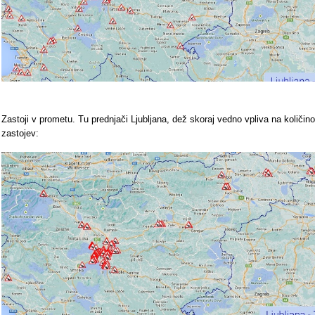
Zastoji v prometu. Tu prednjači Ljubljana, dež skoraj vedno vpliva na količino
zastojev: