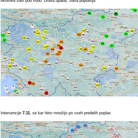
okoliške vasi pod vodo. Drava upada, Sava poplavlja.
Intervencije
7.11.
se kar hitro množijo po vseh predelih poplav.