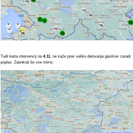
Tudi karta intervencij na
4.11.
ne kaže prav veliko delovanja gasilcev zaradi
poplav. Zaenkrat še vse mirno.