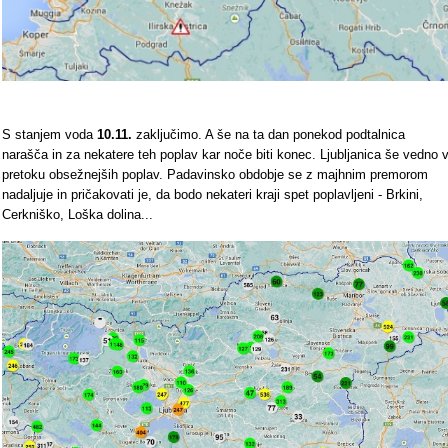
S stanjem voda
10.11.
zaključimo. A še na ta dan ponekod podtalnica
narašča in za nekatere teh poplav kar noče biti konec. Ljubljanica še vedno 
pretoku obsežnejših poplav. Padavinsko obdobje se z majhnim premorom
nadaljuje in pričakovati je, da bodo nekateri kraji spet poplavljeni - Brkini,
Cerkniško, Loška dolina...