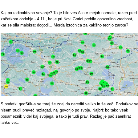
Kaj pa radioaktivno sevanje? To je bilo ves čas v mejah normale, razen pred
začetkom obdobja - 4.11., ko je pri Novi Gorici prebilo opozorilno vrednost,
kar se sila malokrat dogodi... Morda iztočnica za kakšno teorijo zarote?
S podatki geoStik-a se torej že zdaj da narediti veliko in še več. Podatkov s
nisem trudil preveč razlagati, naj govorijo po svoje. Najbrž bo tako vsak
posameznik videl kaj svojega, a tako je tudi prav. Razlag je pač zaenkrat
lahko več.