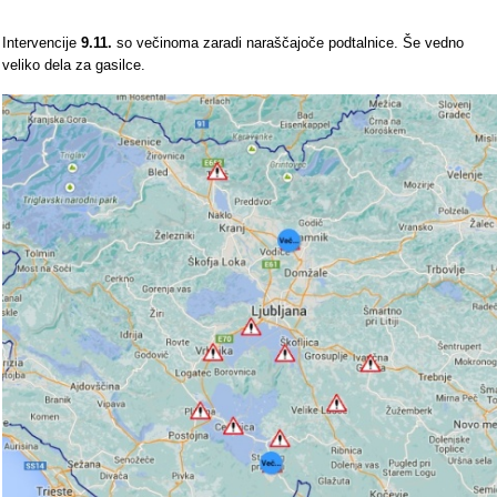
Intervencije
9.11.
so večinoma zaradi naraščajoče podtalnice. Še vedno
veliko dela za gasilce.