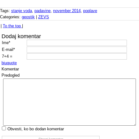
Tags:
stanje voda
,
padavine
,
november 2014
,
poplave
Categories:
geostik
|
ZEVS
|
To the top
|
Dodaj komentar
Ime*
E-mail*
7+4 =
b
i
u
quote
Komentar
Predogled
Obvesti, ko bo dodan komentar