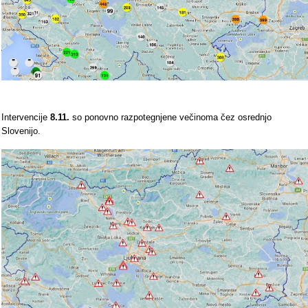
Intervencije
8.11.
so ponovno razpotegnjene večinoma čez osrednjo
Slovenijo.