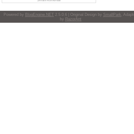
Powered by
BlogEngine.NET
2.5.0.6 | Original Design by
SmallPark
, Adapt
by
RazorAnt