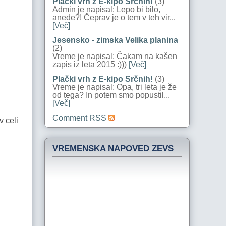
Plački vrh z E-kipo Srčnih!
(3)
Admin je napisal: Lepo bi bilo,
anede?! Čeprav je o tem v teh vir...
[Več]
Jesensko - zimska Velika planina
(2)
Vreme je napisal: Čakam na kašen
zapis iz leta 2015 :)))
[Več]
Plački vrh z E-kipo Srčnih!
(3)
Vreme je napisal: Opa, tri leta je že
od tega? In potem smo popustil...
[Več]
Comment RSS
v celi
VREMENSKA NAPOVED ZEVS