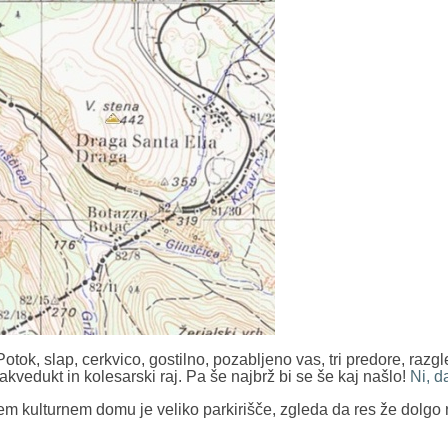
otok, slap, cerkvico, gostilno, pozabljeno vas, tri predore, razg
 akvedukt in kolesarski raj. Pa še najbrž bi se še kaj našlo!
Ni, d
m kulturnem domu je veliko parkirišče, zgleda da res že dolgo