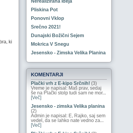
Nerealizirana Ideja
Pliskina Pot
Ponovni Vklop
Srečno 2021!
Dunajski Božični Sejem
ra, ki
Mokrica V Snegu
Jesensko - Zimska Velika Planina
KOMENTARJI
Plački vrh z E-kipo Srčnih!
(3)
Vreme je napisal: Maš prav, sedaj
še na Plački stolp tudi sam ne mor...
[Več]
Jesensko - zimska Velika planina
(2)
Admin je napisal: E, Rajko, saj sem
vedel, da se lahko nate vedno za...
[Več]