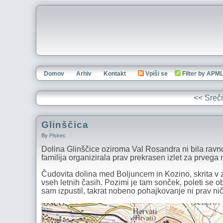
Domov
Arhiv
Kontakt
Vpiši se
Filter by APM
<< Sreč
Glinščica
By
Piskec
Dolina Glinščice oziroma Val Rosandra ni bila ravno 
familija organizirala prav prekrasen izlet za prvega
Čudovita dolina med Boljuncem in Kozino, skrita v 
vseh letnih časih. Pozimi je tam sonček, poleti se ob
sam izpustil, takrat nobeno pohajkovanje ni prav nič