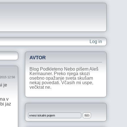
Log in
AVTOR
Blog Podkleteno Nebo pišem Aleš
Kermauner. Preko njega skozi
 2015 12:56
osebno opažanje sveta skušam
nekaj povedati. Včasih mi uspe,
i je
večkrat ne.
rna v
bi jaz