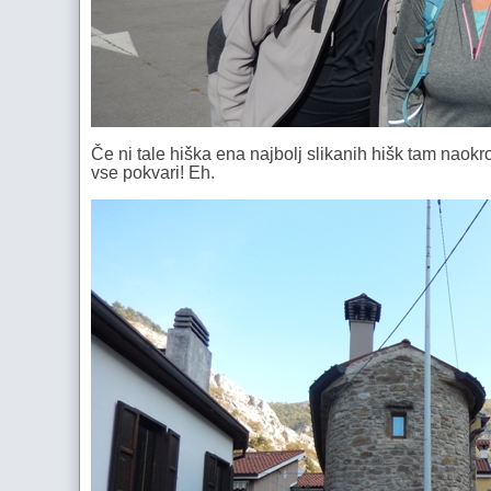
Če ni tale hiška ena najbolj slikanih hišk tam naokr
vse pokvari! Eh.