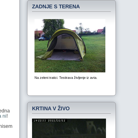
ZADNJE S TERENA
KRTINA V ŽIVO
ledna
a ni
!
 nisem