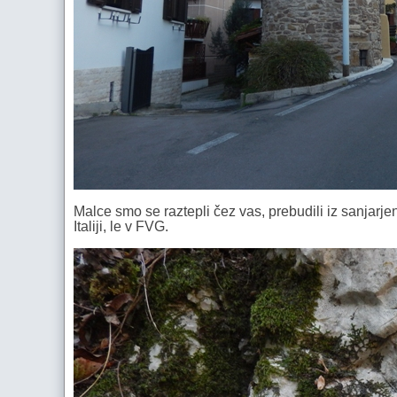
Malce smo se raztepli čez vas, prebudili iz sanjarjen
Italiji, le v FVG.