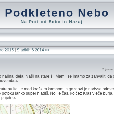
Podkleteno Nebo
Na Poti od Sebe in Nazaj
L
no 2015
|
Sladkih 6 2014 >>
2. januar
najina ideja. Naši najstarejši, Mami, se imamo za zahvalit, da s
 novembra.
zatrepu Italije med kraškim kamnom in gozdovi je nadvse prime
 potoku lahko super hladiš. No, le čas, ko čez Kras vleče burja, 
 prijetno.