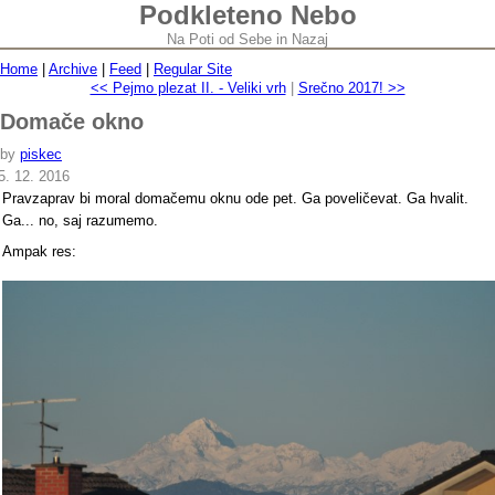
Podkleteno Nebo
Na Poti od Sebe in Nazaj
Home
|
Archive
|
Feed
|
Regular Site
<< Pejmo plezat II. - Veliki vrh
|
Srečno 2017! >>
Domače okno
by
piskec
5. 12. 2016
Pravzaprav bi moral domačemu oknu ode pet. Ga poveličevat. Ga hvalit.
Ga... no, saj razumemo.
Ampak res: