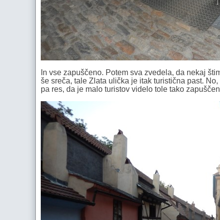
In vse zapuščeno. Potem sva zvedela, da nekaj štima
še sreča, tale Zlata ulička je itak turistična past. N
pa res, da je malo turistov videlo tole tako zapušč