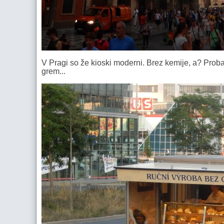
V Pragi so že kioski moderni. Brez kemije, a? Proba
grem...