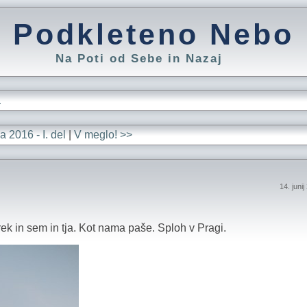
Podkleteno Nebo
Na Poti od Sebe in Nazaj
L
 2016 - I. del
|
V meglo! >>
14. juni
ek in sem in tja. Kot nama paše. Sploh v Pragi.