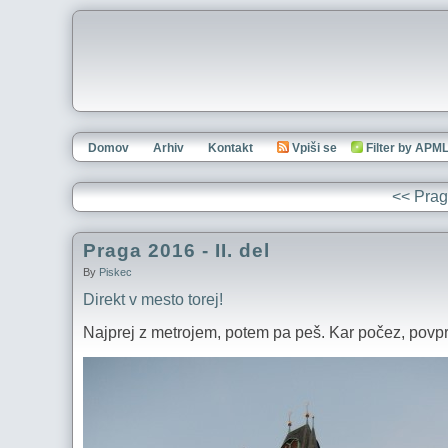
Domov
Arhiv
Kontakt
Vpiši se
Filter by APM
<< Praga
Praga 2016 - II. del
By
Piskec
Direkt v mesto torej!
Najprej z metrojem, potem pa peš. Kar počez, povpr