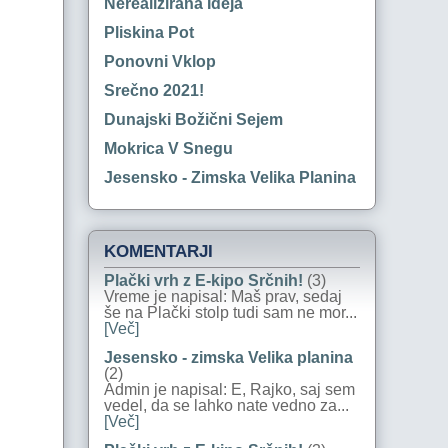
Nerealizirana Ideja
Pliskina Pot
Ponovni Vklop
Srečno 2021!
Dunajski Božični Sejem
Mokrica V Snegu
Jesensko - Zimska Velika Planina
KOMENTARJI
Plački vrh z E-kipo Srčnih!
(3)
Vreme je napisal: Maš prav, sedaj
še na Plački stolp tudi sam ne mor...
[Več]
Jesensko - zimska Velika planina
(2)
Admin je napisal: E, Rajko, saj sem
vedel, da se lahko nate vedno za...
[Več]