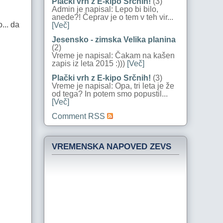
Plački vrh z E-kipo Srčnih!
(3)
Admin je napisal: Lepo bi bilo,
anede?! Čeprav je o tem v teh vir...
... da
[Več]
Jesensko - zimska Velika planina
(2)
Vreme je napisal: Čakam na kašen
zapis iz leta 2015 :)))
[Več]
Plački vrh z E-kipo Srčnih!
(3)
Vreme je napisal: Opa, tri leta je že
od tega? In potem smo popustil...
[Več]
Comment RSS
VREMENSKA NAPOVED ZEVS