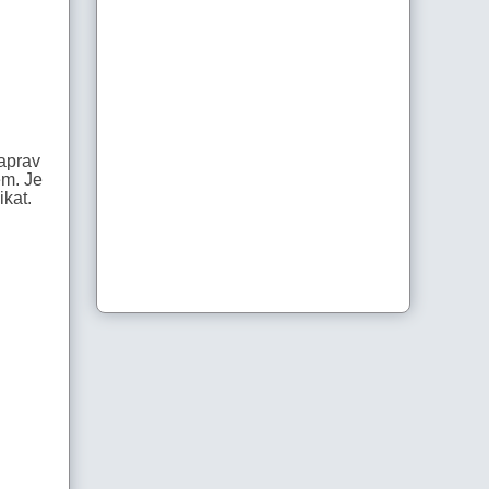
zaprav
em. Je
ikat.