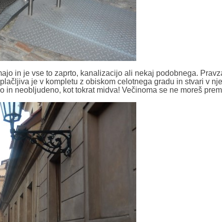
jo in je vse to zaprto, kanalizacijo ali nekaj podobnega. Prav
o, plačljiva je v kompletu z obiskom celotnega gradu in stvari v nj
eno in neobljudeno, kot tokrat midva! Večinoma se ne moreš prem