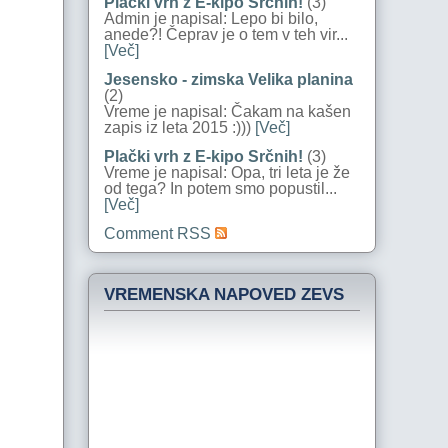
Plački vrh z E-kipo Srčnih!
(3)
Admin je napisal: Lepo bi bilo,
anede?! Čeprav je o tem v teh vir...
[Več]
Jesensko - zimska Velika planina
(2)
Vreme je napisal: Čakam na kašen
zapis iz leta 2015 :)))
[Več]
Plački vrh z E-kipo Srčnih!
(3)
Vreme je napisal: Opa, tri leta je že
od tega? In potem smo popustil...
[Več]
Comment RSS
VREMENSKA NAPOVED ZEVS