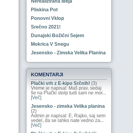
Nerealizirana Ideja
Pliskina Pot
Ponovni Vklop
Srečno 2021!
Dunajski Božični Sejem
Mokrica V Snegu
Jesensko - Zimska Velika Planina
KOMENTARJI
Plački vrh z E-kipo Srčnih!
(3)
Vreme je napisal: Maš prav, sedaj
še na Plački stolp tudi sam ne mor...
[Več]
Jesensko - zimska Velika planina
(2)
Admin je napisal: E, Rajko, saj sem
vedel, da se lahko nate vedno za...
[Več]