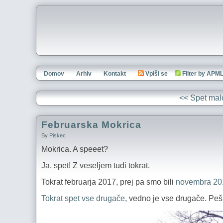
Domov
Arhiv
Kontakt
Vpiši se
Filter by APM
<< Spet mal
Februarska Mokrica
By
Piskec
Mokrica. A speeet?
Ja, spet! Z veseljem tudi tokrat.
Tokrat februarja 2017, prej pa smo bili
novembra 20
Tokrat spet vse drugače
, vedno je vse drugače. Peš 