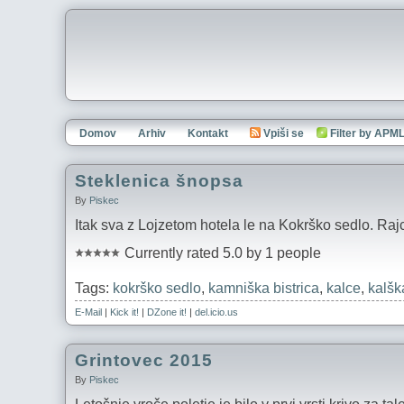
Domov
Arhiv
Kontakt
Vpiši se
Filter by APM
Steklenica šnopsa
By
Piskec
Itak sva z Lojzetom hotela le na Kokrško sedlo. Rajc
Currently rated 5.0 by 1 people
Tags:
kokrško sedlo
,
kamniška bistrica
,
kalce
,
kalšk
E-Mail
|
Kick it!
|
DZone it!
|
del.icio.us
Grintovec 2015
By
Piskec