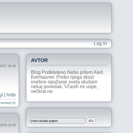
Log in
AVTOR
j 2017 15:49
Blog Podkleteno Nebo pišem Aleš
Kermauner. Preko njega skozi
osebno opažanje sveta skušam
nekaj povedati. Včasih mi uspe,
večkrat ne.
ji
|
hribi
entarji (0)
 2016 11:56