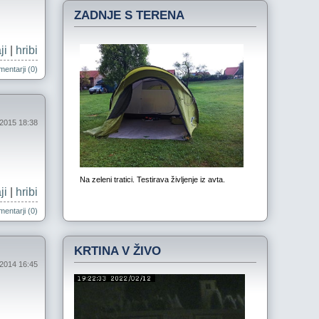
ZADNJE S TERENA
ji
|
hribi
entarji (0)
j 2015 18:38
ji
|
hribi
entarji (0)
KRTINA V ŽIVO
 2014 16:45