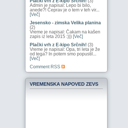
Plački vrh z E-kipo Srčnih!
(3)
Admin je napisal: Lepo bi bilo,
anede?! Čeprav je o tem v teh vir...
[Več]
Jesensko - zimska Velika planina
(2)
Vreme je napisal: Čakam na kašen
zapis iz leta 2015 :)))
[Več]
Plački vrh z E-kipo Srčnih!
(3)
Vreme je napisal: Opa, tri leta je že
od tega? In potem smo popustil...
[Več]
Comment RSS
VREMENSKA NAPOVED ZEVS