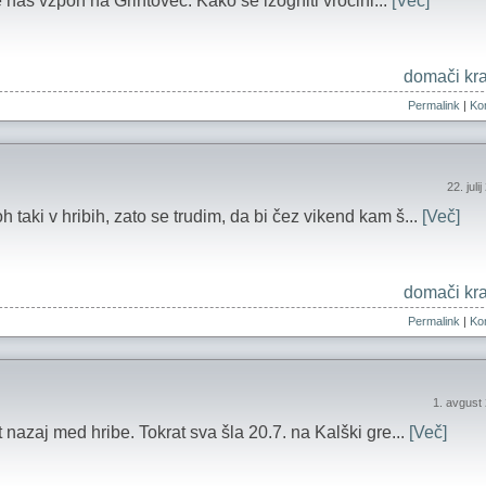
ale naš vzpon na Grintovec. Kako se izogniti vročini...
[Več]
domači kra
Permalink
|
Kom
22. juli
 taki v hribih, zato se trudim, da bi čez vikend kam š...
[Več]
domači kra
Permalink
|
Kom
1. avgust
 nazaj med hribe. Tokrat sva šla 20.7. na Kalški gre...
[Več]