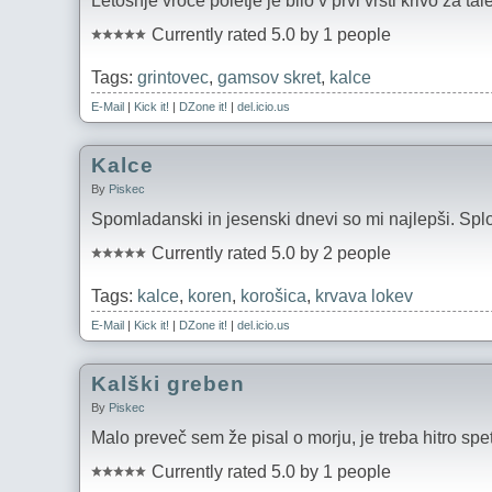
Letošnje vroče poletje je bilo v prvi vrsti krivo za t
Currently rated 5.0 by 1 people
Tags:
grintovec
,
gamsov skret
,
kalce
E-Mail
|
Kick it!
|
DZone it!
|
del.icio.us
Kalce
By
Piskec
Spomladanski in jesenski dnevi so mi najlepši. Sploh
Currently rated 5.0 by 2 people
Tags:
kalce
,
koren
,
korošica
,
krvava lokev
E-Mail
|
Kick it!
|
DZone it!
|
del.icio.us
Kalški greben
By
Piskec
Malo preveč sem že pisal o morju, je treba hitro spet
Currently rated 5.0 by 1 people