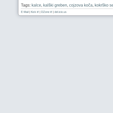
Tags:
kalce
,
kalški greben
,
cojzova koča
,
kokrško s
E-Mail
|
Kick it!
|
DZone it!
|
del.icio.us