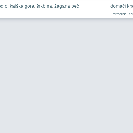
edlo
,
kalška gora
,
šrkbina
,
žagana peč
domači kra
Permalink
|
Kom