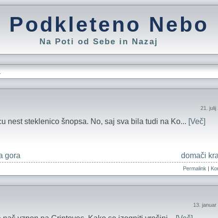
Podkleteno Nebo
Na Poti od Sebe in Nazaj
L
21. juli
u nest steklenico šnopsa. No, saj sva bila tudi na Ko...
[Več]
a gora
domači kra
Permalink
|
Kom
13. januar