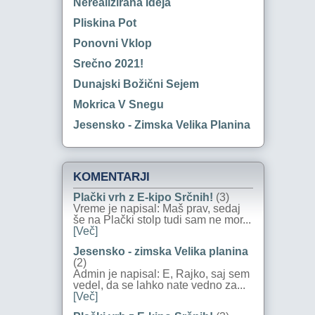
Nerealizirana Ideja
Pliskina Pot
Ponovni Vklop
Srečno 2021!
Dunajski Božični Sejem
Mokrica V Snegu
Jesensko - Zimska Velika Planina
KOMENTARJI
Plački vrh z E-kipo Srčnih!
(3)
Vreme je napisal: Maš prav, sedaj
še na Plački stolp tudi sam ne mor...
[Več]
Jesensko - zimska Velika planina
(2)
Admin je napisal: E, Rajko, saj sem
vedel, da se lahko nate vedno za...
[Več]