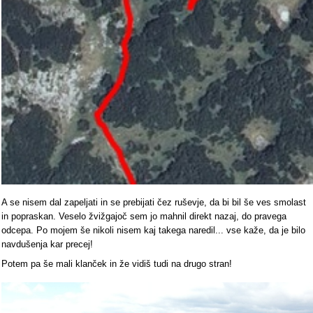
A se nisem dal zapeljati in se prebijati čez ruševje, da bi bil še ves smolast
in popraskan. Veselo žvižgajoč sem jo mahnil direkt nazaj, do pravega
odcepa. Po mojem še nikoli nisem kaj takega naredil... vse kaže, da je bilo
navdušenja kar precej!
Potem pa še mali klanček in že vidiš tudi na drugo stran!