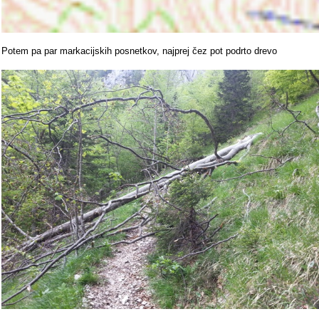
Potem pa par markacijskih posnetkov, najprej čez pot podrto drevo