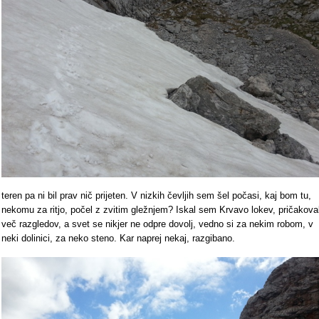
teren pa ni bil prav nič prijeten. V nizkih čevljih sem šel počasi, kaj bom tu,
nekomu za ritjo, počel z zvitim gležnjem? Iskal sem Krvavo lokev, pričakova
več razgledov, a svet se nikjer ne odpre dovolj, vedno si za nekim robom, v
neki dolinici, za neko steno. Kar naprej nekaj, razgibano.