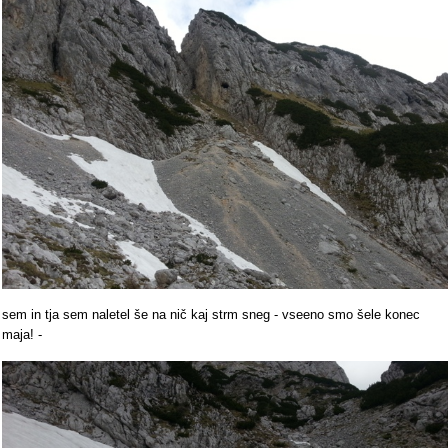
sem in tja sem naletel še na nič kaj strm sneg - vseeno smo šele konec
maja! -