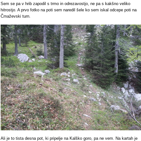
Sem se pa v hrib zapodil s trmo in odrezavostjo, ne pa s kakšno veliko
hitrostjo. A prvo fotko na poti sem naredil šele ko sem iskal odcepe poti na
Čmaževski turn.
Ali je to tista desna pot, ki pripelje na Kalško goro, pa ne vem. Na kartah je