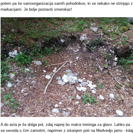
potem pa še samoorganizacija samih pohodnikov, ki se nekako ne strinjajo z
markacijami. Je bolje postaviti smerokaz!
A do avta je še dolga pot, zdaj naprej bo malce treninga za glavo. Lahko pa
se seveda s čim zamotim, naprimer z iskanjem poti na Medvedjo jamo - kdaj