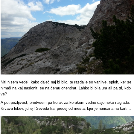
Niti nisem vedel, kako daleč naj bi bilo, te razdalje so varljive, sploh, ker se
nimaš na kaj naslonit, se na čemu orientirat. Lahko bi bila ura ali pa tri, kdo
ve?
A potrpežljivost, predvsem pa korak za korakom vedno dajo neko nagrado.
Krvava lokev, juhej! Seveda kar precej od mesta, kjer je narisana na karti...