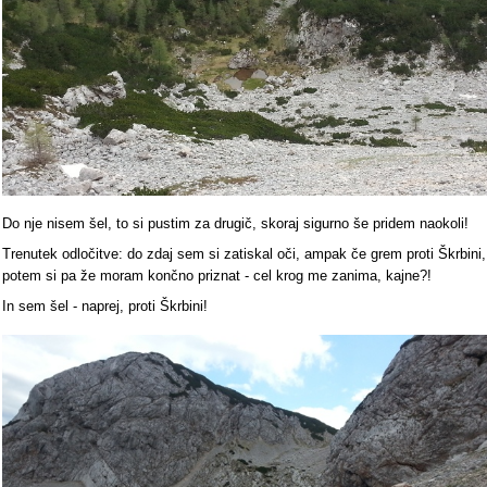
Do nje nisem šel, to si pustim za drugič, skoraj sigurno še pridem naokoli!
Trenutek odločitve: do zdaj sem si zatiskal oči, ampak če grem proti Škrbini,
potem si pa že moram končno priznat - cel krog me zanima, kajne?!
In sem šel - naprej, proti Škrbini!