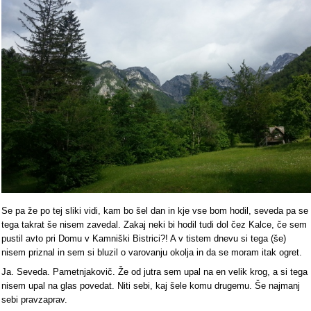
Se pa že po tej sliki vidi, kam bo šel dan in kje vse bom hodil, seveda pa se
tega takrat še nisem zavedal. Zakaj neki bi hodil tudi dol čez Kalce, če sem
pustil avto pri Domu v Kamniški Bistrici?! A v tistem dnevu si tega (še)
nisem priznal in sem si bluzil o varovanju okolja in da se moram itak ogret.
Ja. Seveda. Pametnjakovič. Že od jutra sem upal na en velik krog, a si tega
nisem upal na glas povedat. Niti sebi, kaj šele komu drugemu. Še najmanj
sebi pravzaprav.