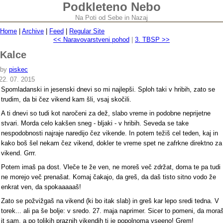
Podkleteno Nebo
Na Poti od Sebe in Nazaj
Home
|
Archive
|
Feed
|
Regular Site
<< Naravovarstveni pohod
|
3. TBSP >>
Kalce
by
piskec
22. 07. 2015
Spomladanski in jesenski dnevi so mi najlepši. Sploh taki v hribih, zato se
trudim, da bi čez vikend kam šli, vsaj skočili.
A ti dnevi so tudi kot naročeni za dež, slabo vreme in podobne neprijetne
stvari. Morda celo kakšen sneg - bljaki - v hribih. Seveda se take
nespodobnosti najraje naredijo čez vikende. In potem težiš cel teden, kaj in
kako boš šel nekam čez vikend, dokler te vreme spet ne zafrkne direktno za
vikend. Grrr.
Potem imaš pa dost. Vleče te že ven, ne moreš več zdržat, doma te pa tudi
ne morejo več prenašat. Komaj čakajo, da greš, da daš tisto sitno vodo že
enkrat ven, da spokaaaaaš!
Zato se požvižgaš na vikend (ki bo itak slab) in greš kar lepo sredi tedna. V
torek... ali pa še bolje: v sredo. 27. maja naprimer. Sicer to pomeni, da mora
it sam, a po tolikih praznih vikendih ti je popolnoma vseeno! Grem!