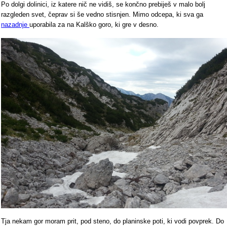
Po dolgi dolinici, iz katere nič ne vidiš, se končno prebiješ v malo bolj
razgleden svet, čeprav si še vedno stisnjen. Mimo odcepa, ki sva ga
nazadnje
uporabila za na Kalško goro, ki gre v desno.
Tja nekam gor moram prit, pod steno, do planinske poti, ki vodi povprek. Do