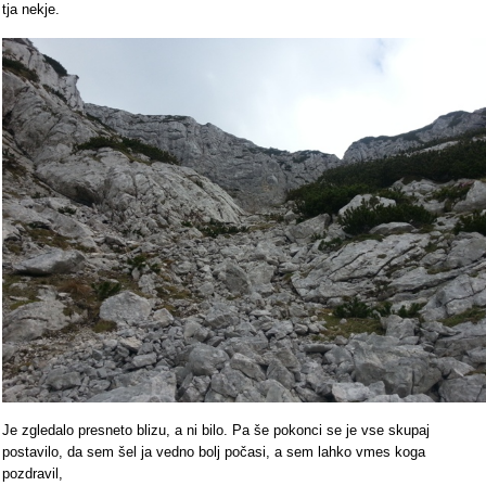
tja nekje.
Je zgledalo presneto blizu, a ni bilo. Pa še pokonci se je vse skupaj
postavilo, da sem šel ja vedno bolj počasi, a sem lahko vmes koga
pozdravil,