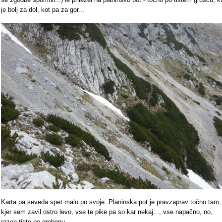
je bolj za dol, kot pa za gor...
Karta pa seveda spet malo po svoje. Planinska pot je pravzaprav točno tam,
kjer sem zavil ostro levo, vse te pike pa so kar nekaj..., vse napačno, no,
razen tiste po grebenu.