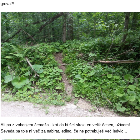
greva?!
Ali pa z vohanjem čemaža - kot da bi šel skozi en velik česen, uživam!
Seveda pa tole ni več za nabirat, edino, če ne potrebuješ več ledvic...