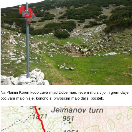
Na Planini Koren kočo čuva mlad Doberman, rečem mu živijo in grem dalje,
počivam malo nižje, končno si privoščim malo daljši počitek.