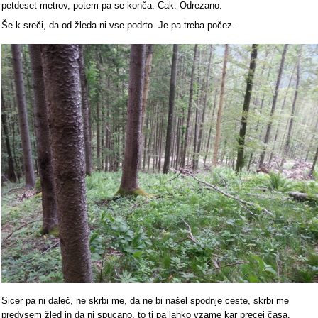
petdeset metrov, potem pa se konča. Cak. Odrezano.
Še k sreči, da od žleda ni vse podrto. Je pa treba počez.
Sicer pa ni daleč, ne skrbi me, da ne bi našel spodnje ceste, skrbi me
predvsem žled in da ni spucano, to ti pa lahko vzame kar precej časa.