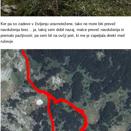
Ker pa so zadeve v življenju uravnotežene, tako ne more biti preveč
navdušenja brez... ja, takoj sem dobil nazaj, malce preveč navdušenja in
premalo pazljivosti, pa sem bil na ovčji poti, ki me je zapeljala direkt med
ruševje.