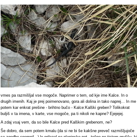
vmes pa razmišljal vse mogoče. Naprimer o tem, od kje ime Kalce. In o
drugih imenih. Kaj je prej poimenovano, gora ali dolina in tako naprej... In me
potem kar enkrat prešine - brihtno bučo - Kalce:Kalški greben? Tolikokrat
buljiš v ta imena, v karte, vse mogoče, pa ti nikoli ne kapne? Ejejejej.
A zdaj vsaj vem, da so bile Kalce pred Kalškim grebenom, ne?
Še dobro, da sem potem kmalu (da si ne bi še kakšne preveč razmišljujoče
se zgodbe spomnil...) le prilezel na planinsko pot - točno po tistem grušču, ki