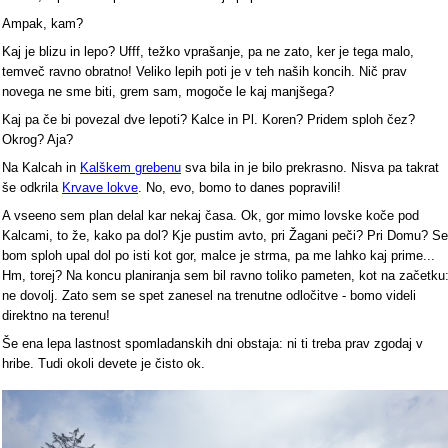
Ampak, kam?
Kaj je blizu in lepo? Ufff, težko vprašanje, pa ne zato, ker je tega malo,
temveč ravno obratno! Veliko lepih poti je v teh naših koncih. Nič prav
novega ne sme biti, grem sam, mogoče le kaj manjšega?
Kaj pa če bi povezal dve lepoti? Kalce in Pl. Koren? Pridem sploh čez?
Okrog? Aja?
Na Kalcah in
Kalškem grebenu
sva bila in je bilo prekrasno. Nisva pa takrat
še odkrila
Krvave lokve
. No, evo, bomo to danes popravili!
A vseeno sem plan delal kar nekaj časa. Ok, gor mimo lovske koče pod
Kalcami, to že, kako pa dol? Kje pustim avto, pri Žagani peči? Pri Domu? Se
bom sploh upal dol po isti kot gor, malce je strma, pa me lahko kaj prime...
Hm, torej? Na koncu planiranja sem bil ravno toliko pameten, kot na začetku
ne dovolj. Zato sem se spet zanesel na trenutne odločitve - bomo videli
direktno na terenu!
Še ena lepa lastnost spomladanskih dni obstaja: ni ti treba prav zgodaj v
hribe. Tudi okoli devete je čisto ok.