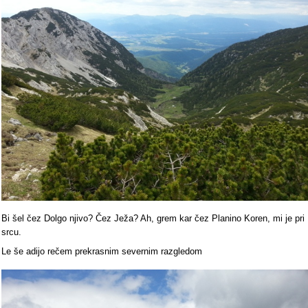
Bi šel čez Dolgo njivo? Čez Ježa? Ah, grem kar čez Planino Koren, mi je pri
srcu.
Le še adijo rečem prekrasnim severnim razgledom