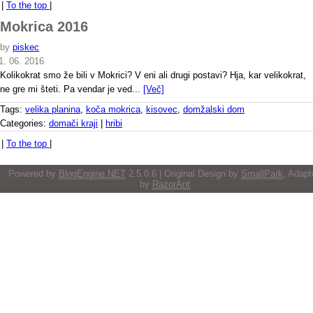
|
To the top
|
Mokrica 2016
by
piskec
1. 06. 2016
Kolikokrat smo že bili v Mokrici? V eni ali drugi postavi? Hja, kar velikokrat,
ne gre mi šteti. Pa vendar je ved...
[Več]
Tags:
velika planina
,
koča mokrica
,
kisovec
,
domžalski dom
Categories:
domači kraji
|
hribi
|
To the top
|
Powered by
BlogEngine.NET
2.5.0.6 | Original Design by
SmallPark
, Adapt
by
RazorAnt