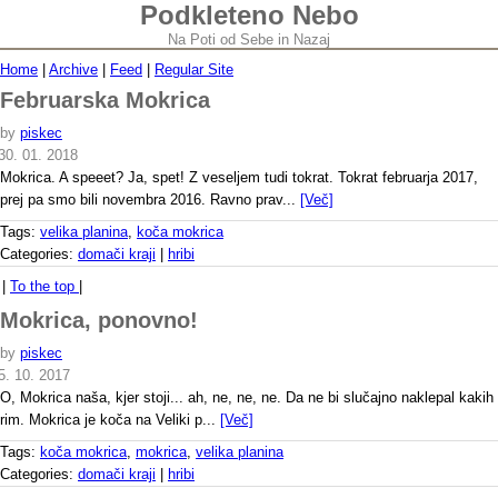
Podkleteno Nebo
Na Poti od Sebe in Nazaj
Home
|
Archive
|
Feed
|
Regular Site
Februarska Mokrica
by
piskec
30. 01. 2018
Mokrica. A speeet? Ja, spet! Z veseljem tudi tokrat. Tokrat februarja 2017,
prej pa smo bili novembra 2016. Ravno prav...
[Več]
Tags:
velika planina
,
koča mokrica
Categories:
domači kraji
|
hribi
|
To the top
|
Mokrica, ponovno!
by
piskec
5. 10. 2017
O, Mokrica naša, kjer stoji... ah, ne, ne, ne. Da ne bi slučajno naklepal kakih
rim. Mokrica je koča na Veliki p...
[Več]
Tags:
koča mokrica
,
mokrica
,
velika planina
Categories:
domači kraji
|
hribi