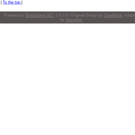
|
To the top
|
Powered by
BlogEngine.NET
2.5.0.6 | Original Design by
SmallPark
, Adapt
by
RazorAnt