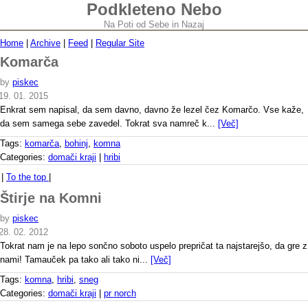
Podkleteno Nebo
Na Poti od Sebe in Nazaj
Home
|
Archive
|
Feed
|
Regular Site
Komarča
by
piskec
19. 01. 2015
Enkrat sem napisal, da sem davno, davno že lezel čez Komarčo. Vse kaže,
da sem samega sebe zavedel. Tokrat sva namreč k...
[Več]
Tags:
komarča
,
bohinj
,
komna
Categories:
domači kraji
|
hribi
|
To the top
|
Štirje na Komni
by
piskec
28. 02. 2012
Tokrat nam je na lepo sončno soboto uspelo prepričat ta najstarejšo, da gre z
nami! Tamauček pa tako ali tako ni...
[Več]
Tags:
komna
,
hribi
,
sneg
Categories:
domači kraji
|
pr norch