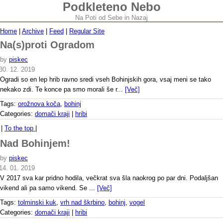
Podkleteno Nebo
Na Poti od Sebe in Nazaj
Home
|
Archive
|
Feed
|
Regular Site
Na(s)proti Ogradom
by
piskec
30. 12. 2019
Ogradi so en lep hrib ravno sredi vseh Bohinjskih gora, vsaj meni se tako
nekako zdi. Te konce pa smo morali še r...
[Več]
Tags:
orožnova koča
,
bohinj
Categories:
domači kraji
|
hribi
|
To the top
|
Nad Bohinjem!
by
piskec
14. 01. 2019
V 2017 sva kar pridno hodila, večkrat sva šla naokrog po par dni. Podaljšan
vikend ali pa samo vikend. Se ...
[Več]
Tags:
tolminski kuk
,
vrh nad škrbino
,
bohinj
,
vogel
Categories:
domači kraji
|
hribi