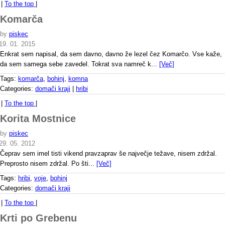
|
To the top
|
Komarča
by
piskec
19. 01. 2015
Enkrat sem napisal, da sem davno, davno že lezel čez Komarčo. Vse kaže,
da sem samega sebe zavedel. Tokrat sva namreč k...
[Več]
Tags:
komarča
,
bohinj
,
komna
Categories:
domači kraji
|
hribi
|
To the top
|
Korita Mostnice
by
piskec
29. 05. 2012
Čeprav sem imel tisti vikend pravzaprav še največje težave, nisem zdržal.
Preprosto nisem zdržal. Po šti...
[Več]
Tags:
hribi
,
voje
,
bohinj
Categories:
domači kraji
|
To the top
|
Krti po Grebenu