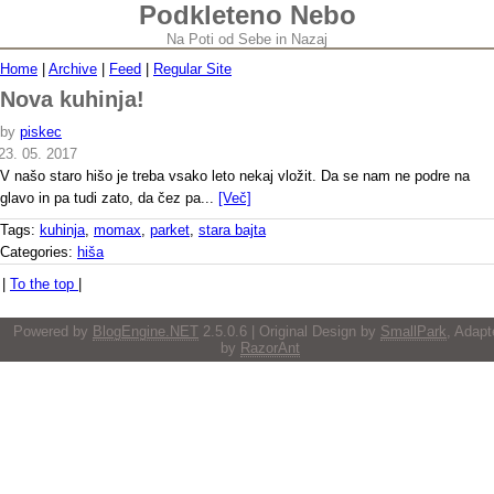
Podkleteno Nebo
Na Poti od Sebe in Nazaj
Home
|
Archive
|
Feed
|
Regular Site
Nova kuhinja!
by
piskec
23. 05. 2017
V našo staro hišo je treba vsako leto nekaj vložit. Da se nam ne podre na
glavo in pa tudi zato, da čez pa...
[Več]
Tags:
kuhinja
,
momax
,
parket
,
stara bajta
Categories:
hiša
|
To the top
|
Powered by
BlogEngine.NET
2.5.0.6 | Original Design by
SmallPark
, Adapt
by
RazorAnt