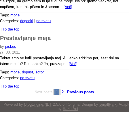
Se zgodi, da gremo sem in tja tudi na morje. Najbrž gremo večkrat, kot
napišem, ker itak pišem le &scaron...
[Več]
Tags:
morje
Categories:
dogodki
|
po svetu
|
To the top
|
Prestavljanje meja
by
piskec
27. 08. 2011
Tokrat smo se lotili prestavljanja mej. Ali lahko zdržimo pet, šest dni na
istem mestu? Res lahko? Ja, pravzapr...
[Več]
Tags:
morje
,
dopust
,
šotor
Categories:
po svetu
|
To the top
|
Next posts
1
2
Previous posts
Powered by
BlogEngine.NET
2.5.0.6 | Original Design by
SmallPark
, Adapt
by
RazorAnt