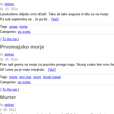
by
piskec
16. 10. 2014
Lanskoletno obljubo smo držali! Tako ali tako avgusta ni bilo za na morje.
Pa tudi septembra ne. Je pa bil...
[Več]
Tags:
umag
,
morje
Categories:
po svetu
|
To the top
|
Prvomajsko morje
by
piskec
26. 05. 2014
Prav radi gremo na morje za praznike prvega maja. Skoraj vsako leto smo še
šli! Letos pa je malo manjkalo...
[Več]
Tags:
morje
,
prvi maj
,
rovinj
,
limski kanal
Categories:
po svetu
|
To the top
|
Murter
by
piskec
9. 08. 2012