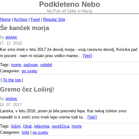
Podkleteno Nebo
Na Poti od Sebe in Nazaj
Home
|
Archive
|
Feed
|
Regular Site
Še kanček morja
by
piskec
17. 12. 2018
Ker smo imeli v letu 2017 že dovolj morja - vsaj cenovno dovolj, Korzika pač
ni poceni - nam ni ostalo prav veliko manev...
[Več]
Tags:
morje
,
pašman
,
velebit
Categories:
po svetu
|
To the top
|
Gremo čez Lošinj!
by
piskec
19. 07. 2017
Lanska, v letu 2016, jesen je bila presneto lepa. Kar nekaj izletov smo
naredili in k sreči smo imeli lepo vreme tudi ta...
[Več]
Tags:
lošinj
,
čikat
,
televrina
,
osorščica
,
morje
Categories:
hribi
|
po svetu