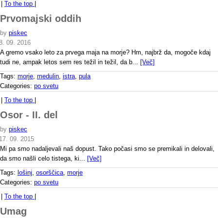
|
To the top
|
Prvomajski oddih
by
piskec
8. 09. 2016
A gremo vsako leto za prvega maja na morje? Hm, najbrž da, mogoče kdaj
tudi ne, ampak letos sem res težil in težil, da b...
[Več]
Tags:
morje
,
medulin
,
istra
,
pula
Categories:
po svetu
|
To the top
|
Osor - II. del
by
piskec
17. 09. 2015
Mi pa smo nadaljevali naš dopust. Tako počasi smo se premikali in delovali,
da smo našli celo tistega, ki...
[Več]
Tags:
lošinj
,
osorščica
,
morje
Categories:
po svetu
|
To the top
|
Umag