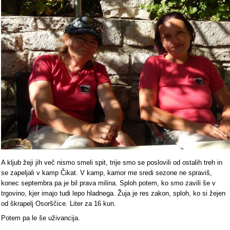
A kljub žeji jih več nismo smeli spit, trije smo se poslovili od ostalih treh in
se zapeljali v kamp Čikat. V kamp, kamor me sredi sezone ne spraviš,
konec septembra pa je bil prava milina. Sploh potem, ko smo zavili še v
trgovino, kjer imajo tudi lepo hladnega. Žuja je res zakon, sploh, ko si žejen
od škrapelj Osorščice. Liter za 16 kun.
Potem pa le še uživancija.