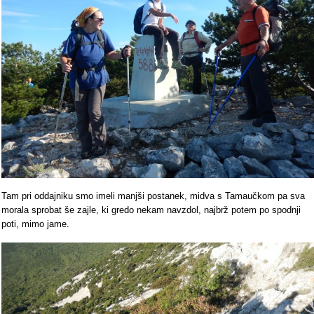
Tam pri oddajniku smo imeli manjši postanek, midva s Tamaučkom pa sva
morala sprobat še zajle, ki gredo nekam navzdol, najbrž potem po spodnji
poti, mimo jame.