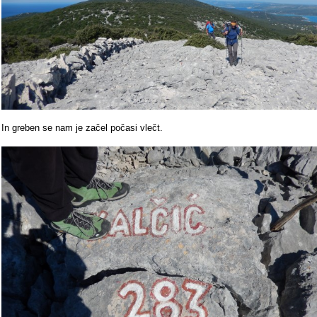
In greben se nam je začel počasi vlečt.