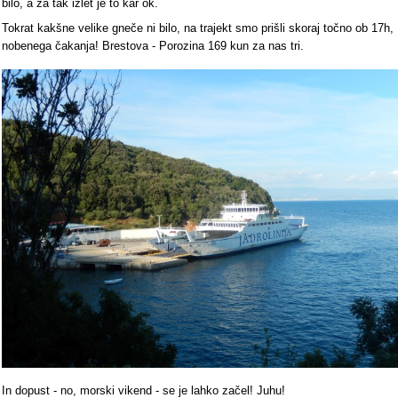
bilo, a za tak izlet je to kar ok.
Tokrat kakšne velike gneče ni bilo, na trajekt smo prišli skoraj točno ob 17h,
nobenega čakanja! Brestova - Porozina 169 kun za nas tri.
In dopust - no, morski vikend - se je lahko začel! Juhu!