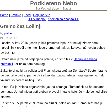
Podkleteno Nebo
Na Poti od Sebe in Nazaj
Home
|
Archive
|
Feed
|
Regular Site
<< V meglo!
|
Steklenica šnopsa >>
Gremo čez Lošinj!
by
piskec
19. 07. 2017
Lanska, v letu 2016, jesen je bila presneto lepa. Kar nekaj izletov smo
naredili in k sreči smo imeli lepo vreme tudi takrat, ko sva načrtovala pohod
po Lošinju.
Držalo naju je že od prejšnjega poletja, ko smo bili v
Osorju in seveda
pretaknili
kar nekaj tam naokrog.
Zakaj torej ne bi tja peljala tudi Planinskega društva Domžale? Septembra ne
bo več tako vroče, pa morda še kak dan zapoznelega morja ujamemo. Taki
vikendi so potem najbolj luštni.
In res. Pa je Helena organizirala, jaz pa pomagal, Tamauček pa še dodatno
pomagal. Je tudi njega tisti greben prevzel in ga je hotel še malo bolj od blizu
spoznat.
Pa smo šli. V petek 23.9. takoj po službi, nekje ob 14h. Samo šest nas je