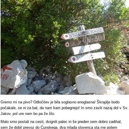
Gremo mi na pivo? Odločitev je bila soglasno enoglasna! Škraplje bodo
počakale, se ni za bat, da nam kam pobegnejo! In smo zavili nazaj dol v Sv.
Jakov, pol ure nam bo pa že šlo.
Malo smo postali na cesti, dvignili palec in še preden sem dobro zadihal,
sem že dobil prevoz do Ćunskega, dva mlada slovenca sta me potem