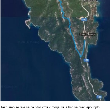
Tako smo se raje še na hitro vrgli v morje, ki je bilo še prav lepo toplo,