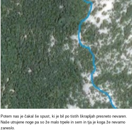
Potem nas je čakal še spust, ki je bil po tistih škrapljah presneto nevaren.
Naše utrujene noge pa so že malo trpele in sem in tja je koga že nevarno
zaneslo.