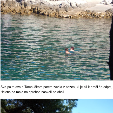
Sva pa midva s Tamaučkom potem zavila v bazen, ki je bil k sreči še odprt,
Helena pa malo na sprehod naokoli po obali.