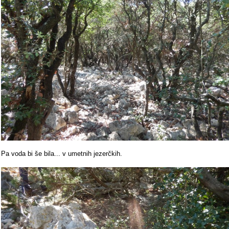
Pa voda bi še bila... v umetnih jezerčkih.