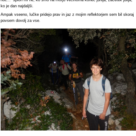
ko je dan najdaljši.
Ampak vseeno, lučke pridejo prav in jaz z mojim reflektorjem sem bil skoraj
povsem dovolj za vse.