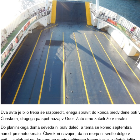
Dva avta je bilo treba še razporedit, enega spravit do konca predvidene poti 
Ćunskem, drugega pa spet nazaj v Osor. Zato smo začeli že v mraku.
Do planinskega doma seveda ni prav daleč, a tema se konec septembra
naredi presneto kmalu. Človek ni navajen, da na morju ni svetlo dolgo v
noč... sploh mi ne, ko smo na morju večinoma konec junija, začetek julija,