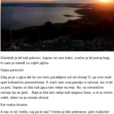
Oskrbnik je bil tudi pokonci, čeprav ne vem kako, zvečer je bil precej bogi...
In nam je naredil za zajtrk jajčka.
Oujea ponovno!
Zdaj pa je v jajca dal še vso tisto pozabljeno sol od včeraj! O, pa smo imeli
spet kulinarično presenečenje. K sreči nam vsaj pasulja ni računal, res ni bil
za jest, čeprav so bila tudi jajca tam nekje na meji. No, na romantično
večerjo tja ne greš... Baje je bila tam nekje tudi njegova žena, a mi je nismo
videli, dobro se je morala skrivat.
Kar malce bizarno.
A nas ni nič motilo, kaj pa bi nas? Vreme je bilo prekrasno, jutro čudovito!