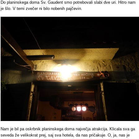
Do planinskega doma Sv. Gaudent smo potrebovali slabi dve uri. Hitro nam
je šlo. V temi zvečer ni bilo nobenih pajčevin.
Nam je bil pa oskrbnik planinskega doma največja atrakcija. Klicala sva ga
seveda že velikokrat prej, saj sva hotela, da nas pričakuje. O, ja, nas je