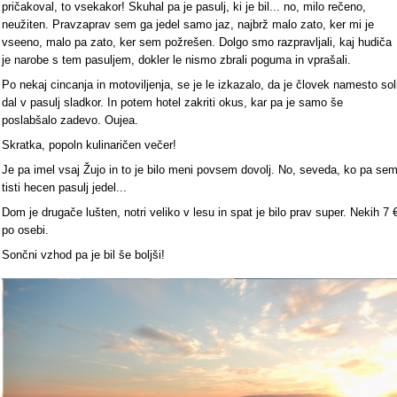
pričakoval, to vsekakor! Skuhal pa je pasulj, ki je bil... no, milo rečeno,
neužiten. Pravzaprav sem ga jedel samo jaz, najbrž malo zato, ker mi je
vseeno, malo pa zato, ker sem požrešen. Dolgo smo razpravljali, kaj hudiča
je narobe s tem pasuljem, dokler le nismo zbrali poguma in vprašali.
Po nekaj cincanja in motoviljenja, se je le izkazalo, da je človek namesto sol
dal v pasulj sladkor. In potem hotel zakriti okus, kar pa je samo še
poslabšalo zadevo. Oujea.
Skratka, popoln kulinaričen večer!
Je pa imel vsaj Žujo in to je bilo meni povsem dovolj. No, seveda, ko pa se
tisti hecen pasulj jedel...
Dom je drugače lušten, notri veliko v lesu in spat je bilo prav super. Nekih 7 
po osebi.
Sončni vzhod pa je bil še boljši!