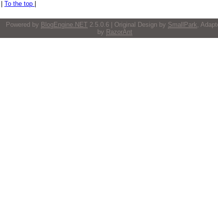
|
To the top
|
Powered by
BlogEngine.NET
2.5.0.6 | Original Design by
SmallPark
, Adapt
by
RazorAnt