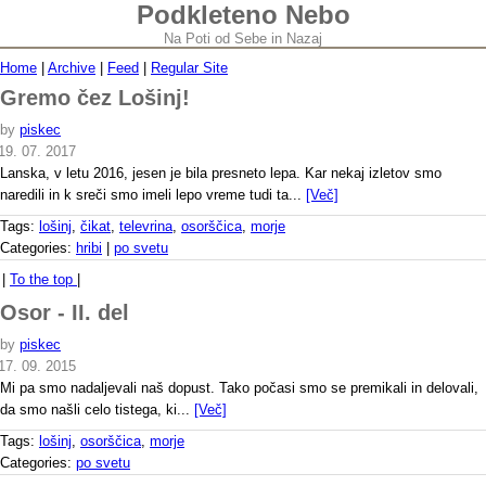
Podkleteno Nebo
Na Poti od Sebe in Nazaj
Home
|
Archive
|
Feed
|
Regular Site
Gremo čez Lošinj!
by
piskec
19. 07. 2017
Lanska, v letu 2016, jesen je bila presneto lepa. Kar nekaj izletov smo
naredili in k sreči smo imeli lepo vreme tudi ta...
[Več]
Tags:
lošinj
,
čikat
,
televrina
,
osorščica
,
morje
Categories:
hribi
|
po svetu
|
To the top
|
Osor - II. del
by
piskec
17. 09. 2015
Mi pa smo nadaljevali naš dopust. Tako počasi smo se premikali in delovali,
da smo našli celo tistega, ki...
[Več]
Tags:
lošinj
,
osorščica
,
morje
Categories:
po svetu