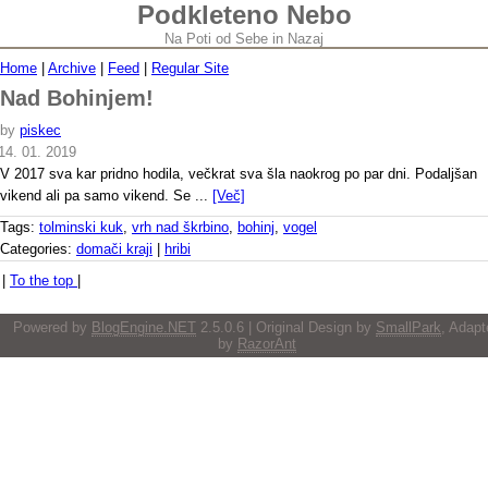
Podkleteno Nebo
Na Poti od Sebe in Nazaj
Home
|
Archive
|
Feed
|
Regular Site
Nad Bohinjem!
by
piskec
14. 01. 2019
V 2017 sva kar pridno hodila, večkrat sva šla naokrog po par dni. Podaljšan
vikend ali pa samo vikend. Se ...
[Več]
Tags:
tolminski kuk
,
vrh nad škrbino
,
bohinj
,
vogel
Categories:
domači kraji
|
hribi
|
To the top
|
Powered by
BlogEngine.NET
2.5.0.6 | Original Design by
SmallPark
, Adapt
by
RazorAnt