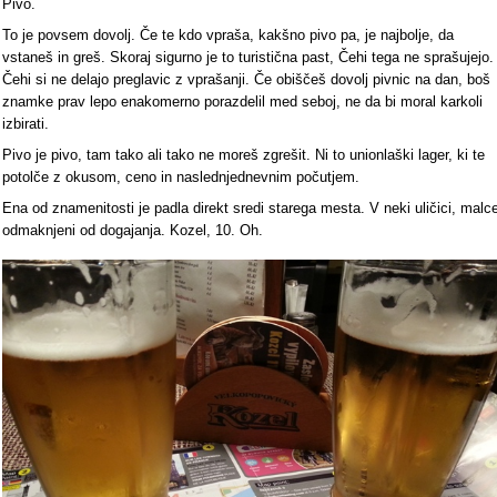
Pivo.
To je povsem dovolj. Če te kdo vpraša, kakšno pivo pa, je najbolje, da
vstaneš in greš. Skoraj sigurno je to turistična past, Čehi tega ne sprašujejo.
Čehi si ne delajo preglavic z vprašanji. Če obiščeš dovolj pivnic na dan, boš
znamke prav lepo enakomerno porazdelil med seboj, ne da bi moral karkoli
izbirati.
Pivo je pivo, tam tako ali tako ne moreš zgrešit. Ni to unionlaški lager, ki te
potolče z okusom, ceno in naslednjednevnim počutjem.
Ena od znamenitosti je padla direkt sredi starega mesta. V neki uličici, malc
odmaknjeni od dogajanja. Kozel, 10. Oh.