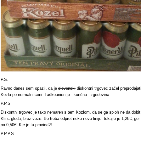
P.S.
Ravno danes sem opazil, da je
slovenski
diskontni trgovec začel preprodajat
Kozla po normalni ceni. Laškounion je - končno - zgodovina.
P.P.S.
Diskontni trgovec je tako nemaren s tem Kozlom, da se ga sploh ne da dobit
Klinc gleda, brez veze. Bo treba odpret neko novo linijo, tukajle je 1,28€, gor
pa 0,50€. Kje je tu pravica?!
P.P.P.S.