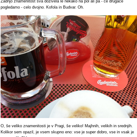
Zadnjo znamenitost sva doživela le nekako na pol ali pa - če drugače
pogledamo - celo dvojno. Kofola in Budvar. Oh.
O, še veliko znamenitosti je v Pragi, še veliko! Majhnih, velikih in srednjih.
Kolikor sem opazil, je vsem skupno eno: vse je super dobro, vse in vsak je