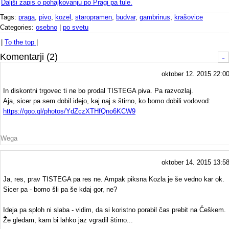
Daljši zapis o pohajkovanju po Pragi pa tule.
Tags:
praga
,
pivo
,
kozel
,
staropramen
,
budvar
,
gambrinus
,
krašovice
Categories:
osebno
|
po svetu
|
To the top
|
Komentarji (2)
-
oktober 12. 2015 22:0
In diskontni trgovec ti ne bo prodal TISTEGA piva. Pa razvozlaj.
Aja, sicer pa sem dobil idejo, kaj naj s štirno, ko bomo dobili vodovod:
https://goo.gl/photos/YdZczXTHfQno6KCW9
Wega
oktober 14. 2015 13:5
Ja, res, prav TISTEGA pa res ne. Ampak piksna Kozla je še vedno kar ok.
Sicer pa - bomo šli pa še kdaj gor, ne?
Ideja pa sploh ni slaba - vidim, da si koristno porabil čas prebit na Češkem.
Že gledam, kam bi lahko jaz vgradil štirno...