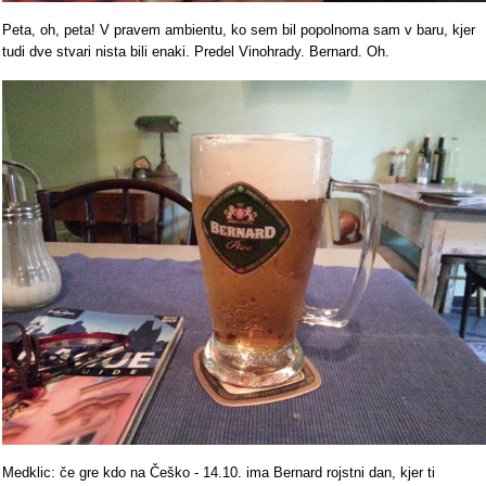
Peta, oh, peta! V pravem ambientu, ko sem bil popolnoma sam v baru, kjer
tudi dve stvari nista bili enaki. Predel Vinohrady. Bernard. Oh.
Medklic: če gre kdo na Češko - 14.10. ima Bernard rojstni dan, kjer ti