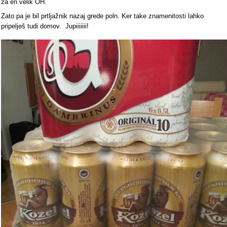
za en velik OH.
Zato pa je bil prtljažnik nazaj grede poln. Ker take znamenitosti lahko
pripelješ tudi domov. Jupiiiiiii!