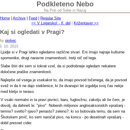
Podkleteno Nebo
Na Poti od Sebe in Nazaj
Home
|
Archive
|
Feed
|
Regular Site
<< V Logarsko! - II. del
|
Križentaver >>
Kaj si ogledati v Pragi?
by
piskec
9. 10. 2015
Ljudje si v Pragi lahko ogledamo različne stvari. Eni imajo najraje kulturne
spomenike, drugi naravne znamenitosti, tretji nič od tega.
Slabe štiri dni sem si tokrat vzel, da si podrobneje ogledam nekatere
določene praške znamenitosti.
Najlepše od vsega je vsekakor to, da imajo povsod točenega, da je povsod
svež in da ti ne dajo steklenice, ki že dvanajst let izgublja svoj čas nekje
med kletjo in teraso.
V vsaki normalni in ta pravi pivnici, baru, fuglovžnu, zakotju ali še čem, je
dovolj, da dahneš le: "pivo". Nobenih milijonov anglosaksonskih vprašanj -
temno? svetlo? rjavo? penasto? zeleno?, ki so botrovala temu, da sem na
Škotskem prvič, ko sem naročal pivo, na koncu - po desetinah vprašanj -
dobil presnet cider.