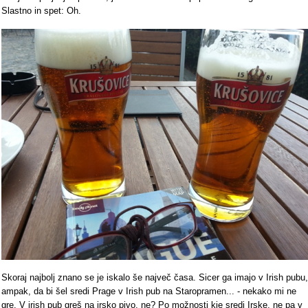
Slastno in spet: Oh.
Skoraj najbolj znano se je iskalo še največ časa. Sicer ga imajo v Irish pubu,
ampak, da bi šel sredi Prage v Irish pub na Staropramen... - nekako mi ne
gre. V irish pub greš na irsko pivo, ne? Po možnosti kje sredi Irske, ne pa v