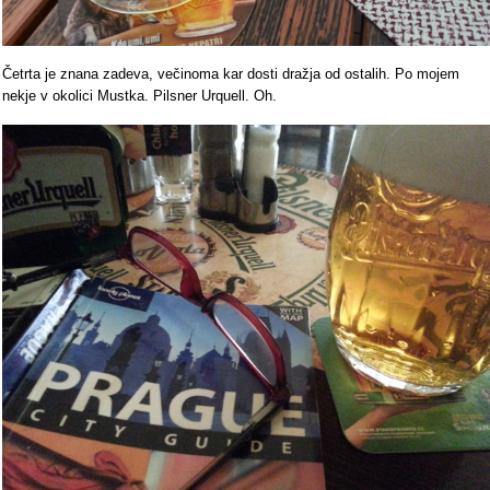
Četrta je znana zadeva, večinoma kar dosti dražja od ostalih. Po mojem
nekje v okolici Mustka. Pilsner Urquell. Oh.