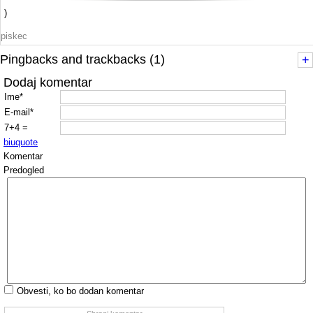
)
piskec
Pingbacks and trackbacks (1)
+
Dodaj komentar
Ime*
E-mail*
7+4 =
b
i
u
quote
Komentar
Predogled
Obvesti, ko bo dodan komentar