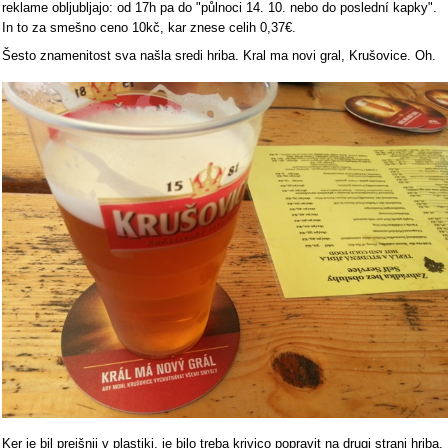
reklame obljubljajo: od 17h pa do "půlnoci 14. 10. nebo do poslední kapky".
In to za smešno ceno 10kč, kar znese celih 0,37€.
Šesto znamenitost sva našla sredi hriba. Kral ma novi gral, Krušovice. Oh.
Ker je bil prejšnji v plastiki, je bilo treba krivico popravit na drugi strani hriba.