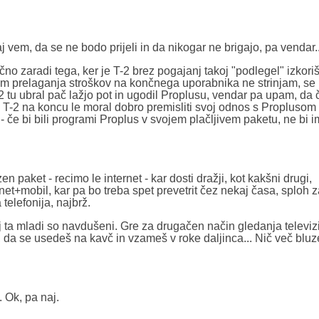
em, da se ne bodo prijeli in da nikogar ne brigajo, pa vendar..
čno zaradi tega, ker je T-2 brez pogajanj takoj "podlegel" izkori
om prelaganja stroškov na končnega uporabnika ne strinjam, se 
 tu ubral pač lažjo pot in ugodil Proplusu, vendar pa upam, da 
 T-2 na koncu le moral dobro premisliti svoj odnos s Proplusom
 če bi bili programi Proplus v svojem plačljivem paketu, ne bi i
n paket - recimo le internet - kar dosti dražji, kot kakšni drugi,
net+mobil, kar pa bo treba spet prevetrit čez nekaj časa, sploh z
telefonija, najbrž.
ta mladi so navdušeni. Gre za drugačen način gledanja televizij
j, da se usedeš na kavč in vzameš v roke daljinca... Nič več bluz
 Ok, pa naj.