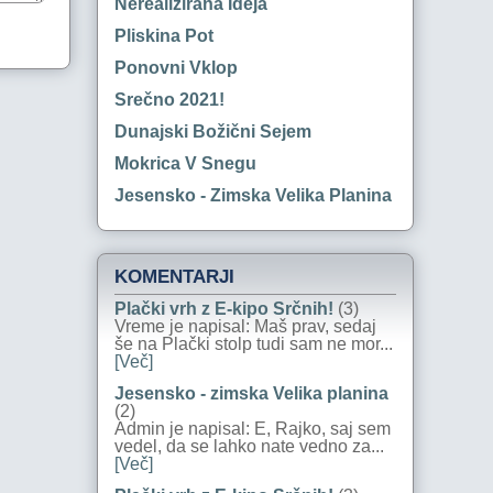
Nerealizirana Ideja
Pliskina Pot
Ponovni Vklop
Srečno 2021!
Dunajski Božični Sejem
Mokrica V Snegu
Jesensko - Zimska Velika Planina
KOMENTARJI
Plački vrh z E-kipo Srčnih!
(3)
Vreme je napisal: Maš prav, sedaj
še na Plački stolp tudi sam ne mor...
[Več]
Jesensko - zimska Velika planina
(2)
Admin je napisal: E, Rajko, saj sem
vedel, da se lahko nate vedno za...
[Več]