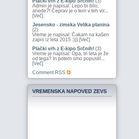
Plački vrh z E-kipo Srčnih!
(3)
Admin je napisal: Lepo bi bilo,
anede?! Čeprav je o tem v teh vir...
[Več]
Jesensko - zimska Velika planina
(2)
Vreme je napisal: Čakam na kašen
zapis iz leta 2015 :)))
[Več]
Plački vrh z E-kipo Srčnih!
(3)
Vreme je napisal: Opa, tri leta je že
od tega? In potem smo popustil...
[Več]
Comment RSS
VREMENSKA NAPOVED ZEVS