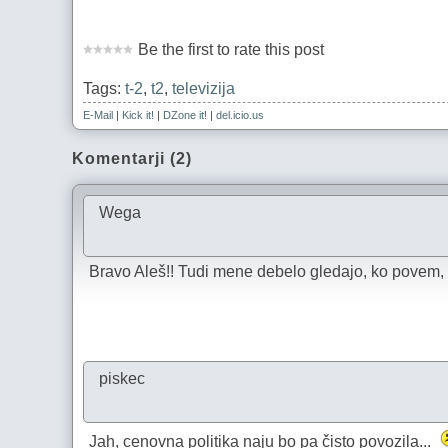
Be the first to rate this post
Tags:
t-2
,
t2
,
televizija
E-Mail
|
Kick it!
|
DZone it!
|
del.icio.us
Komentarji (2)
Wega
Bravo Aleš!! Tudi mene debelo gledajo, ko povem,
piskec
Jah, cenovna politika naju bo pa čisto povozila...