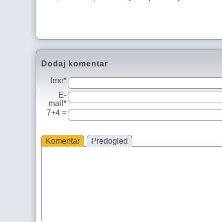
Dodaj komentar
Ime*
E-
mail*
7+4 =
Komentar
Predogled