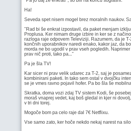
"Pa jo daj že enkrat!", so bili na koncu soglasni.
Ha!
Seveda spet nisem mogel brez moralnih naukov. Saj v
"Rad bi še enkrat izpostavil, da paket menjam izklju
Proplusa. Ker nimam druge izbire in ker se z način
razloga raje odpovem Televiziji. Razumem, da je T-2
končnih uporabnikov naredi enako, kakor jaz, da bo
morda ne bo ugodil v prav vseh pogledih. Naprimer -
prav nič proti, tako pa..."
Pa je šla TV!
Kar sicer ni prav velik udarec za T-2, saj je posameze
kombinirani paketi. In tako sem ostal v dvojčku inter
se je vmes ravno pojavil hofer. Pa bo šla še mobilna 
Skratka, doma vozi zdaj TV sistem Kodi, še posebej 
moraš vnaprej vedet, kaj boš gledal in kjer ni dovol
v tri dni torej.
Mogoče bom pa celo raje dal 7€ Netflixu.
Vse samo zato, ker hoče nekdo nekaj narest na silo.