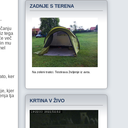
ZADNJE S TERENA
.
ščanju
iz tega
če več
 in mu
mel
ato, ker
e, kjer
enja tja
KRTINA V ŽIVO