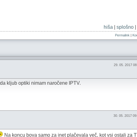
hiša
|
splošno
Permalink
|
Kom
29. 05. 2017 0
 da kljub optiki nimam naročene IPTV.
30. 05. 2017 0
Na koncu bova samo za inet plačevala več, kot vsi ostali za 