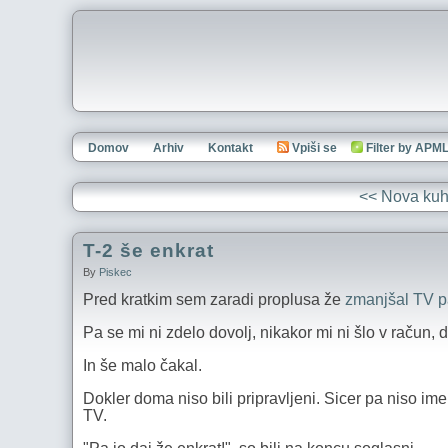
Domov
Arhiv
Kontakt
Vpiši se
Filter by APM
<< Nova kuh
T-2 še enkrat
By
Piskec
Pred kratkim sem zaradi proplusa že
zmanjšal TV p
Pa se mi ni zdelo dovolj, nikakor mi ni šlo v račun,
In še malo čakal.
Dokler doma niso bili pripravljeni. Sicer pa niso imel
TV.