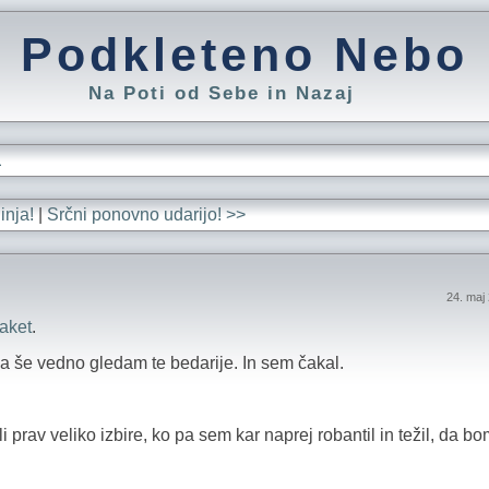
Podkleteno Nebo
Na Poti od Sebe in Nazaj
L
inja!
|
Srčni ponovno udarijo! >>
24. maj
aket
.
 da še vedno gledam te bedarije. In sem čakal.
i prav veliko izbire, ko pa sem kar naprej robantil in težil, da bo