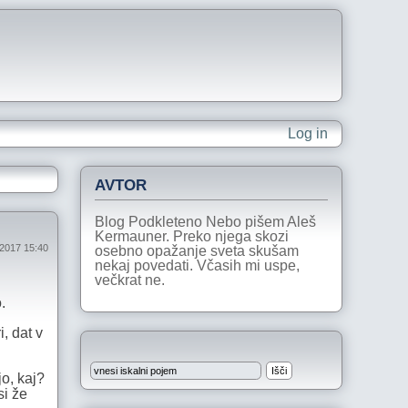
Log in
AVTOR
Blog Podkleteno Nebo pišem Aleš
Kermauner. Preko njega skozi
 2017 15:40
osebno opažanje sveta skušam
nekaj povedati. Včasih mi uspe,
večkrat ne.
.
, dat v
o, kaj?
si že