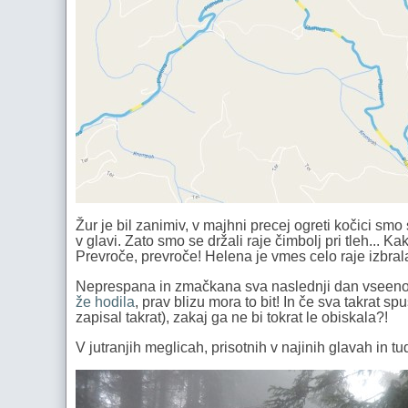
Žur je bil zanimiv, v majhni precej ogreti kočici smo 
v glavi. Zato smo se držali raje čimbolj pri tleh... K
Prevroče, prevroče! Helena je vmes celo raje izbrala
Neprespana in zmačkana sva naslednji dan vseeno
že hodila
, prav blizu mora to bit! In če sva takrat s
zapisal takrat), zakaj ga ne bi tokrat le obiskala?!
V jutranjih meglicah, prisotnih v najinih glavah in tud