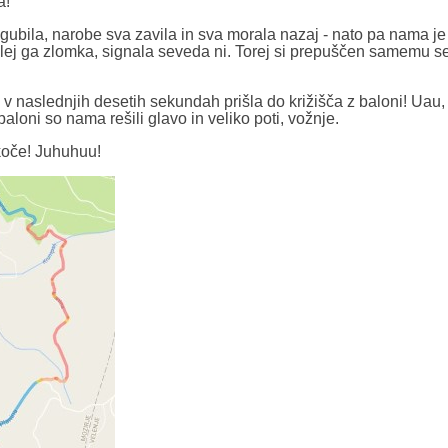
a!
izgubila, narobe sva zavila in sva morala nazaj - nato pa nama je
 a lej ga zlomka, signala seveda ni. Torej si prepuščen samemu se
o v naslednjih desetih sekundah prišla do križišča z baloni! Uau
baloni so nama rešili glavo in veliko poti, vožnje.
 koče! Juhuhuu!