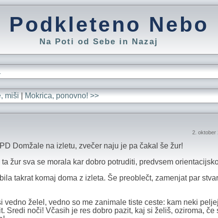
Podkleteno Nebo
Na Poti od Sebe in Nazaj
L
, miši
|
Mokrica, ponovno! >>
2. oktober
s PD Domžale na izletu, zvečer naju je pa čakal še žur!
 ta žur sva se morala kar dobro potruditi, predvsem orientacijsko
ila takrat komaj doma z izleta. Še preoblečt, zamenjat par stvari
edno želel, vedno so me zanimale tiste ceste: kam neki peljej
t. Sredi noči! Včasih je res dobro pazit, kaj si želiš, oziroma, če 