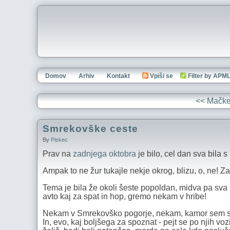
Domov
Arhiv
Kontakt
Vpiši se
Filter by APM
<< Mačke
Smrekovške ceste
By
Piskec
Prav na
zadnjega oktobra
je bilo, cel dan sva bila 
Ampak to ne žur tukajle nekje okrog, blizu, o, ne! Za
Tema je bila že okoli šeste popoldan, midva pa sva b
avto kaj za spat in hop, gremo nekam v hribe!
Nekam v Smrekovško pogorje, nekam, kamor sem si v
In, evo, kaj boljšega za spoznat - pejt se po njih vozi