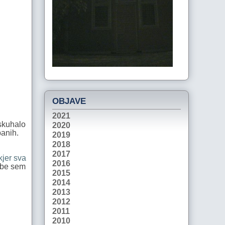
OBJAVE
2021
 skuhalo
2020
panih.
2019
2018
2017
kjer sva
2016
nobe sem
2015
2014
2013
2012
2011
2010