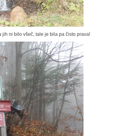
h ni bilo všeč, tale je bila pa čisto prava!