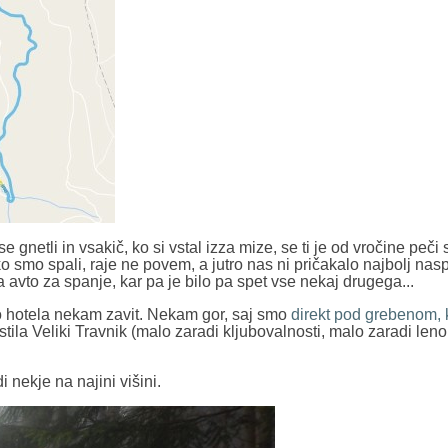
se gnetli in vsakič, ko si vstal izza mize, se ti je od vročine peči
ako smo spali, raje ne povem, a jutro nas ni pričakalo najbolj nas
 avto za spanje, kar pa je bilo pa spet vse nekaj drugega...
 hotela nekam zavit. Nekam gor, saj smo
direkt pod grebenom, 
pustila Veliki Travnik (malo zaradi kljubovalnosti, malo zaradi le
i nekje na najini višini.