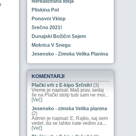
Nerealizirana Ideja
o
Pliskina Pot
Ponovni Vklop
Srečno 2021!
Dunajski Božični Sejem
Mokrica V Snegu
Jesensko - Zimska Velika Planina
KOMENTARJI
Plački vrh z E-kipo Srčnih!
(3)
Vreme je napisal: Maš prav, sedaj
še na Plački stolp tudi sam ne mor...
[Več]
Jesensko - zimska Velika planina
(2)
Admin je napisal: E, Rajko, saj sem
vedel, da se lahko nate vedno za...
[Več]