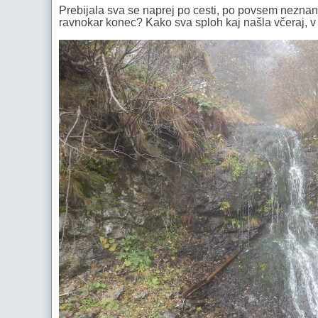
Prebijala sva se naprej po cesti, po povsem neznanih
ravnokar konec? Kako sva sploh kaj našla včeraj, v