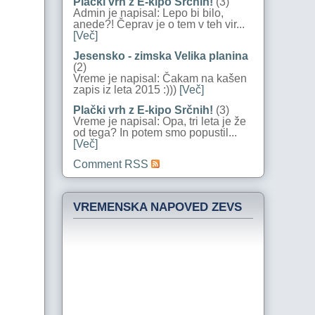
Plački vrh z E-kipo Srčnih!
(3)
Admin je napisal: Lepo bi bilo,
anede?! Čeprav je o tem v teh vir...
[Več]
Jesensko - zimska Velika planina
(2)
Vreme je napisal: Čakam na kašen
zapis iz leta 2015 :)))
[Več]
Plački vrh z E-kipo Srčnih!
(3)
Vreme je napisal: Opa, tri leta je že
od tega? In potem smo popustil...
[Več]
Comment RSS
VREMENSKA NAPOVED ZEVS