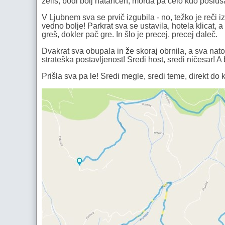
želiš, bodi bolj natančen, morda pa celo kdo posluš
V Ljubnem sva se prvič izgubila - no, težko je reči 
vedno bolje! Parkrat sva se ustavila, hotela klicat,
greš, dokler pač gre. In šlo je precej, precej daleč.
Dvakrat sva obupala in že skoraj obrnila, a sva nat
strateška postavljenost! Sredi host, sredi ničesar! A 
Prišla sva pa le! Sredi megle, sredi teme, direkt do