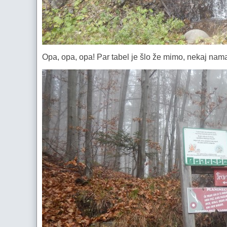
Opa, opa, opa! Par tabel je šlo že mimo, nekaj nama ji