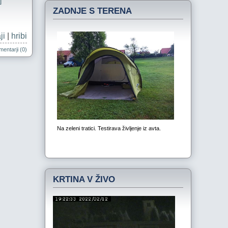
]
ZADNJE S TERENA
ji
|
hribi
entarji (0)
KRTINA V ŽIVO