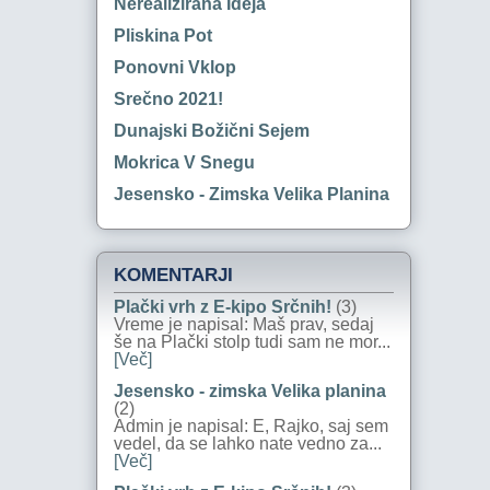
Nerealizirana Ideja
Pliskina Pot
Ponovni Vklop
Srečno 2021!
Dunajski Božični Sejem
Mokrica V Snegu
Jesensko - Zimska Velika Planina
KOMENTARJI
Plački vrh z E-kipo Srčnih!
(3)
Vreme je napisal: Maš prav, sedaj
še na Plački stolp tudi sam ne mor...
[Več]
Jesensko - zimska Velika planina
(2)
Admin je napisal: E, Rajko, saj sem
vedel, da se lahko nate vedno za...
[Več]