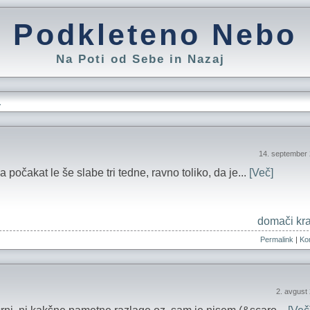
Podkleteno Nebo
Na Poti od Sebe in Nazaj
L
14. september
a počakat le še slabe tri tedne, ravno toliko, da je...
[Več]
domači kra
Permalink
|
Kom
2. avgust