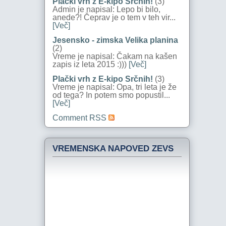
Plački vrh z E-kipo Srčnih!
(3)
Admin je napisal: Lepo bi bilo,
anede?! Čeprav je o tem v teh vir...
[Več]
Jesensko - zimska Velika planina
(2)
Vreme je napisal: Čakam na kašen
zapis iz leta 2015 :)))
[Več]
Plački vrh z E-kipo Srčnih!
(3)
Vreme je napisal: Opa, tri leta je že
od tega? In potem smo popustil...
[Več]
Comment RSS
VREMENSKA NAPOVED ZEVS