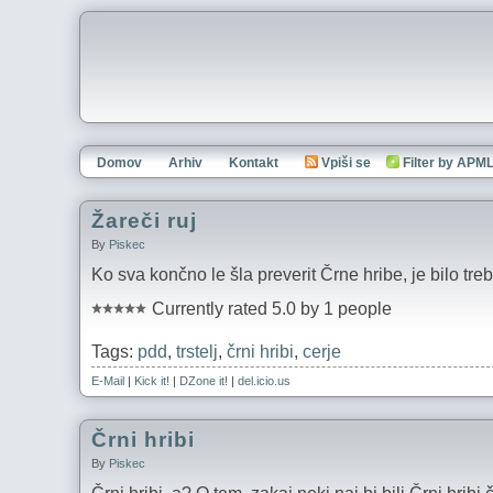
Domov
Arhiv
Kontakt
Vpiši se
Filter by APM
Žareči ruj
By
Piskec
Ko sva končno le šla preverit Črne hribe, je bilo treb
Currently rated 5.0 by 1 people
Tags:
pdd
,
trstelj
,
črni hribi
,
cerje
E-Mail
|
Kick it!
|
DZone it!
|
del.icio.us
Črni hribi
By
Piskec