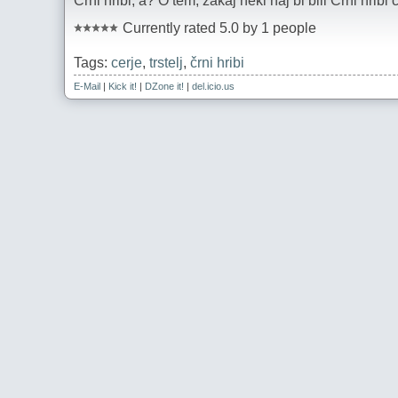
Črni hribi, a? O tem, zakaj neki naj bi bili Črni hri
Currently rated 5.0 by 1 people
Tags:
cerje
,
trstelj
,
črni hribi
E-Mail
|
Kick it!
|
DZone it!
|
del.icio.us