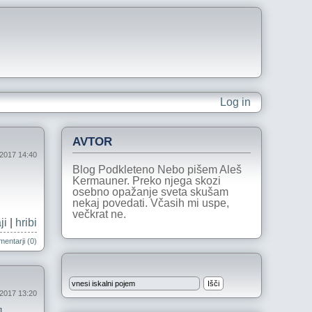
Log in
AVTOR
 2017 14:40
Blog Podkleteno Nebo pišem Aleš
Kermauner. Preko njega skozi
osebno opažanje sveta skušam
nekaj povedati. Včasih mi uspe,
večkrat ne.
ji
|
hribi
entarji (0)
 2017 13:20