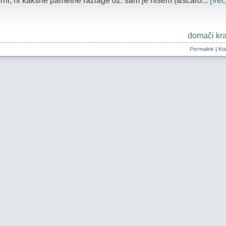
bi črni, ni kakšne pametne razlage oz. sam je nisem (&scaro...
[Več
domači kra
Permalink
|
Kom