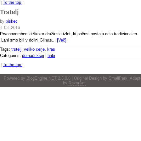
|
To the top
|
Trstelj
by
piskec
8. 03. 2016
Prvonovemberski široko-družinski izlet, ki počasi postaja celo tradicionalen.
Lani smo bili v dolini Glin&s...
[Več]
Tags:
trstelj
,
veliko cerje
,
kras
Categories:
domači kraji
|
hribi
|
To the top
|
Powered by
BlogEngine.NET
2.5.0.6 | Original Design by
SmallPark
, Adapt
by
RazorAnt