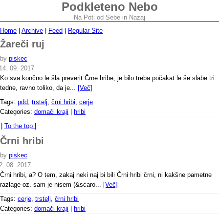
Podkleteno Nebo
Na Poti od Sebe in Nazaj
Home
|
Archive
|
Feed
|
Regular Site
Žareči ruj
by
piskec
14. 09. 2017
Ko sva končno le šla preverit Črne hribe, je bilo treba počakat le še slabe tri
tedne, ravno toliko, da je...
[Več]
Tags:
pdd
,
trstelj
,
črni hribi
,
cerje
Categories:
domači kraji
|
hribi
|
To the top
|
Črni hribi
by
piskec
2. 08. 2017
Črni hribi, a? O tem, zakaj neki naj bi bili Črni hribi črni, ni kakšne pametne
razlage oz. sam je nisem (&scaro...
[Več]
Tags:
cerje
,
trstelj
,
črni hribi
Categories:
domači kraji
|
hribi