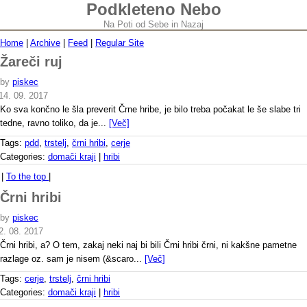
Podkleteno Nebo
Na Poti od Sebe in Nazaj
Home
|
Archive
|
Feed
|
Regular Site
Žareči ruj
by
piskec
14. 09. 2017
Ko sva končno le šla preverit Črne hribe, je bilo treba počakat le še slabe tri
tedne, ravno toliko, da je...
[Več]
Tags:
pdd
,
trstelj
,
črni hribi
,
cerje
Categories:
domači kraji
|
hribi
|
To the top
|
Črni hribi
by
piskec
2. 08. 2017
Črni hribi, a? O tem, zakaj neki naj bi bili Črni hribi črni, ni kakšne pametne
razlage oz. sam je nisem (&scaro...
[Več]
Tags:
cerje
,
trstelj
,
črni hribi
Categories:
domači kraji
|
hribi