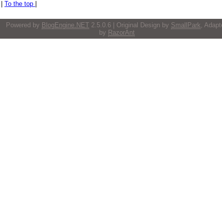
|
To the top
|
Powered by
BlogEngine.NET
2.5.0.6 | Original Design by
SmallPark
, Adapt
by
RazorAnt