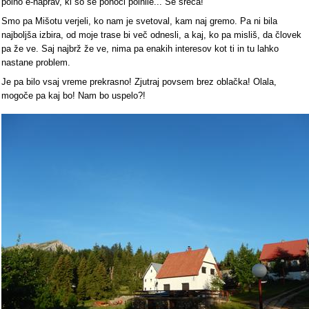
polno e-naprav, ki so se ponoči polnile... Še sreča!
Smo pa Mišotu verjeli, ko nam je svetoval, kam naj gremo. Pa ni bila
najboljša izbira, od moje trase bi več odnesli, a kaj, ko pa misliš, da človek
pa že ve. Saj najbrž že ve, nima pa enakih interesov kot ti in tu lahko
nastane problem.
Je pa bilo vsaj vreme prekrasno! Zjutraj povsem brez oblačka! Olala,
mogoče pa kaj bo! Nam bo uspelo?!