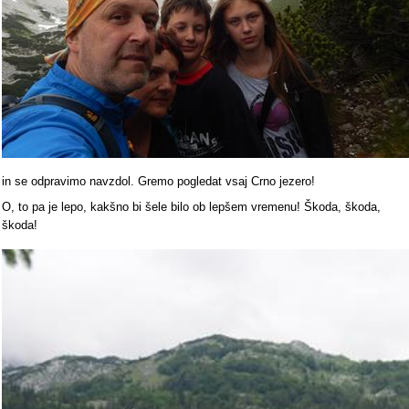
in se odpravimo navzdol. Gremo pogledat vsaj Crno jezero!
O, to pa je lepo, kakšno bi šele bilo ob lepšem vremenu! Škoda, škoda,
škoda!