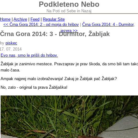
Podkleteno Nebo
Na Poti od Sebe in Nazaj
Home
|
Archive
|
Feed
|
Regular Site
<< Črna Gora 2014: 2 - od morja do hribov
|
Črna Gora 2014: 4 - Durmitor,
jezera >>
Črna Gora 2014: 3 - Durmitor, Žabljak
by
piskec
17. 07. 2014
Evo nas, smo le prišli do hribov.
Žabljak je zanimivo mestece. Pravzaprav je prav škoda, da smo bili tam tak
malo časa.
Ampak najprej malo izobraževanja! Zakaj je Žabljak pač Žabljak?
No, zato - original ta prava Žabljaška!