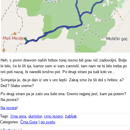
Heh, s prvim dnevom naših hribov torej nismo bili prav nič zadovoljni, Bolje
bi bilo, če bi šli tja, kamor sem si sam zamislil, tam nam ne bi bilo treba po
isti poti nazaj, bi naredili krožno pot. Po drugi strani pa tudi kdo ve...
Svinjarija je, da je dan iz ure v uro lepši. Zakaj smo že šli dol s hribov, a?
Dež? Slabo vreme?
Po drugi strani pa je zato ura šele ena. Gremo najprej jest, kam pa potem?
Na jezera?
Na jezera
!
Tags:
črna gora
,
durmitor
,
crno jezero
,
žabljak
Categories:
Črna Gora
|
po svetu