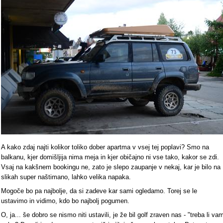
A kako zdaj najti kolikor toliko dober apartma v vsej tej poplavi? Smo na
balkanu, kjer domišljija nima meja in kjer običajno ni vse tako, kakor se zdi.
Vsaj na kakšnem bookingu ne, zato je slepo zaupanje v nekaj, kar je bilo na
slikah super naštimano, lahko velika napaka.
Mogoče bo pa najbolje, da si zadeve kar sami ogledamo. Torej se le
ustavimo in vidimo, kdo bo najbolj pogumen.
O, ja... še dobro se nismo niti ustavili, je že bil golf zraven nas - "treba li va