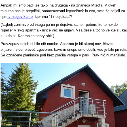
Ampak mi smo padli že takoj na drugega - na znanega Mišota. V dveh
minutah nas je prepričal, samozavestni leporečnež in evo, smo že peljali za
njim
v njegov kamp
, kjer ima "17 objekata"!
(Najbolj zanimivo od vsega pa mi je dejstvo, da te - potem, ko te nekdo
"spelje" v svoj apartma - nihče več ne gnjavi. Vsa dežela točno ve kje si, kaj
si, kdo si. Kar malce scary shit.)
Pravzaprav sploh ni bilo nič narobe. Apartma je bil skoraj nov, človek
prijazen, sicer preveč zgovoren, kavo in šnops smo dobili, vse je bilo pri roki
Še označene planinske poti brez plačila vstopa v park. Prav nič ni manjkalo.