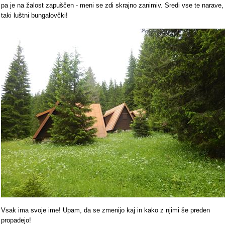
pa je na žalost zapuščen - meni se zdi skrajno zanimiv. Sredi vse te narave,
taki luštni bungalovčki!
Vsak ima svoje ime! Upam, da se zmenijo kaj in kako z njimi še preden
propadejo!