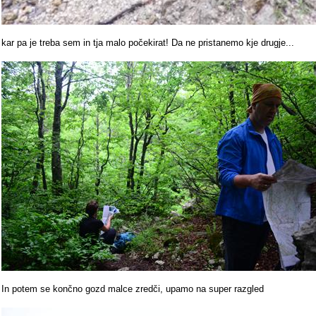
kar pa je treba sem in tja malo počekirat! Da ne pristanemo kje drugje...
In potem se končno gozd malce zredči, upamo na super razgled