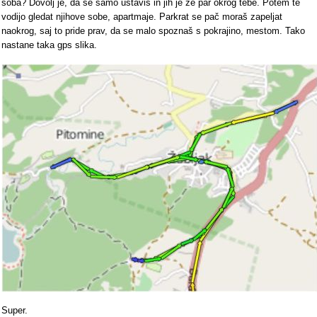
soba? Dovolj je, da se samo ustaviš in jih je že par okrog tebe. Potem te
vodijo gledat njihove sobe, apartmaje. Parkrat se pač moraš zapeljat
naokrog, saj to pride prav, da se malo spoznaš s pokrajino, mestom. Tako
nastane taka gps slika.
Super.