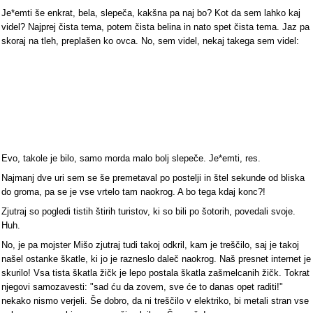
Je*emti še enkrat, bela, slepeča, kakšna pa naj bo? Kot da sem lahko kaj
videl? Najprej čista tema, potem čista belina in nato spet čista tema. Jaz pa
skoraj na tleh, preplašen ko ovca. No, sem videl, nekaj takega sem videl:
Evo, takole je bilo, samo morda malo bolj slepeče. Je*emti, res.
Najmanj dve uri sem se še premetaval po postelji in štel sekunde od bliska
do groma, pa se je vse vrtelo tam naokrog. A bo tega kdaj konc?!
Zjutraj so pogledi tistih štirih turistov, ki so bili po šotorih, povedali svoje.
Huh.
No, je pa mojster Mišo zjutraj tudi takoj odkril, kam je treščilo, saj je takoj
našel ostanke škatle, ki jo je razneslo daleč naokrog. Naš presnet internet je
skurilo! Vsa tista škatla žičk je lepo postala škatla zašmelcanih žičk. Tokrat
njegovi samozavesti: "sad ću da zovem, sve će to danas opet raditi!"
nekako nismo verjeli. Še dobro, da ni treščilo v elektriko, bi metali stran vse