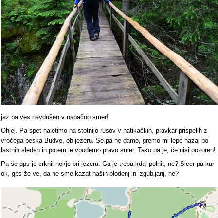
jaz pa ves navdušen v napačno smer!
Ohjej. Pa spet naletimo na stotnijo rusov v natikačkih, pravkar prispelih z
vročega peska Budve, ob jezeru. Se pa ne damo, gremo mi lepo nazaj po
lastnih sledeh in potem le vbodemo pravo smer. Tako pa je, če nisi pozoren!
Pa še gps je crknil nekje pri jezeru. Ga je treba kdaj polnit, ne? Sicer pa kar
ok, gps že ve, da ne sme kazat naših blodenj in izgubljanj, ne?