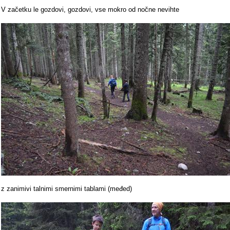
V začetku le gozdovi, gozdovi, vse mokro od nočne nevihte
z zanimivi talnimi smernimi tablami (međed)