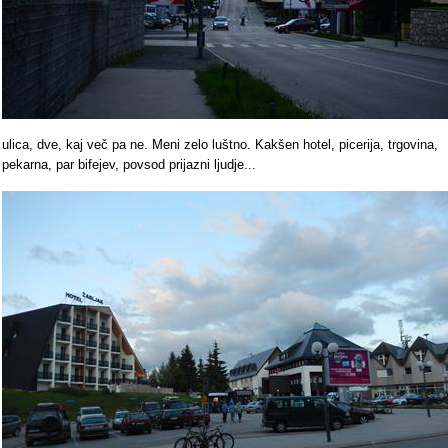
ulica, dve, kaj več pa ne. Meni zelo luštno. Kakšen hotel, picerija, trgovina,
pekarna, par bifejev, povsod prijazni ljudje...