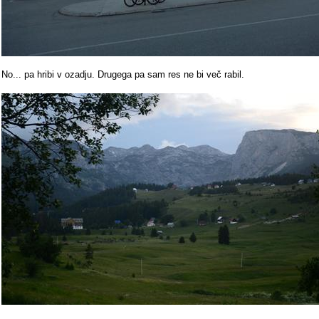
No... pa hribi v ozadju. Drugega pa sam res ne bi več rabil.