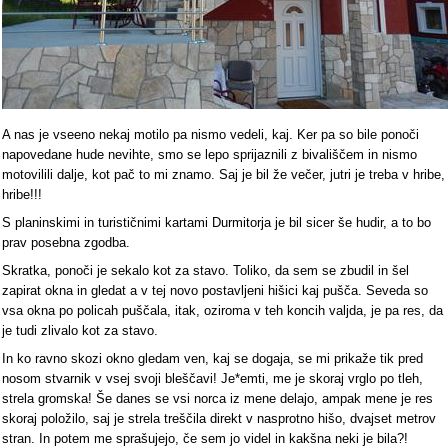
A nas je vseeno nekaj motilo pa nismo vedeli, kaj. Ker pa so bile ponoči
napovedane hude nevihte, smo se lepo sprijaznili z bivališčem in nismo
motovilili dalje, kot pač to mi znamo. Saj je bil že večer, jutri je treba v hribe,
hribe!!!
S planinskimi in turističnimi kartami Durmitorja je bil sicer še hudir, a to bo
prav posebna zgodba.
Skratka, ponoči je sekalo kot za stavo. Toliko, da sem se zbudil in šel
zapirat okna in gledat a v tej novo postavljeni hišici kaj pušča. Seveda so
vsa okna po policah puščala, itak, oziroma v teh koncih valjda, je pa res, da
je tudi zlivalo kot za stavo.
In ko ravno skozi okno gledam ven, kaj se dogaja, se mi prikaže tik pred
nosom stvarnik v vsej svoji bleščavi! Je*emti, me je skoraj vrglo po tleh,
strela gromska! Še danes se vsi norca iz mene delajo, ampak mene je res
skoraj položilo, saj je strela treščila direkt v nasprotno hišo, dvajset metrov
stran. In potem me sprašujejo, če sem jo videl in kakšna neki je bila?!