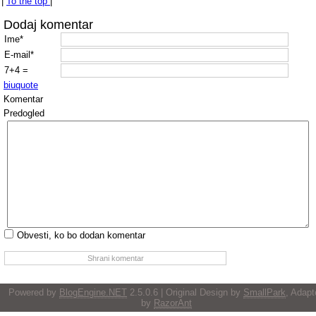
|
To the top
|
Dodaj komentar
Ime*
E-mail*
7+4 =
b
i
u
quote
Komentar
Predogled
Obvesti, ko bo dodan komentar
Powered by
BlogEngine.NET
2.5.0.6 | Original Design by
SmallPark
, Adapt
by
RazorAnt