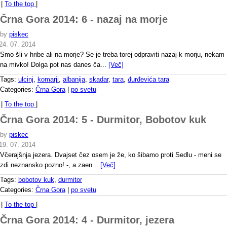
|
To the top
|
Črna Gora 2014: 6 - nazaj na morje
by
piskec
24. 07. 2014
Smo šli v hribe ali na morje? Se je treba torej odpraviti nazaj k morju, nekam
na mivko! Dolga pot nas danes ča...
[Več]
Tags:
ulcinj
,
komarji
,
albanija
,
skadar
,
tara
,
đurđevića tara
Categories:
Črna Gora
|
po svetu
|
To the top
|
Črna Gora 2014: 5 - Durmitor, Bobotov kuk
by
piskec
19. 07. 2014
Včerajšnja jezera. Dvajset čez osem je že, ko šibamo proti Sedlu - meni se
zdi neznansko pozno! -, a zaen...
[Več]
Tags:
bobotov kuk
,
durmitor
Categories:
Črna Gora
|
po svetu
|
To the top
|
Črna Gora 2014: 4 - Durmitor, jezera