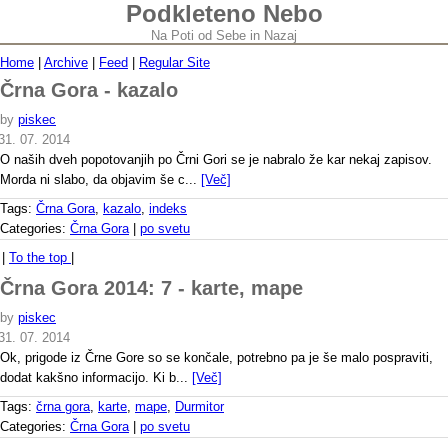
Podkleteno Nebo
Na Poti od Sebe in Nazaj
Home
|
Archive
|
Feed
|
Regular Site
Črna Gora - kazalo
by
piskec
31. 07. 2014
O naših dveh popotovanjih po Črni Gori se je nabralo že kar nekaj zapisov.
Morda ni slabo, da objavim še c...
[Več]
Tags:
Črna Gora
,
kazalo
,
indeks
Categories:
Črna Gora
|
po svetu
|
To the top
|
Črna Gora 2014: 7 - karte, mape
by
piskec
31. 07. 2014
Ok, prigode iz Črne Gore so se končale, potrebno pa je še malo pospraviti,
dodat kakšno informacijo. Ki b...
[Več]
Tags:
črna gora
,
karte
,
mape
,
Durmitor
Categories:
Črna Gora
|
po svetu