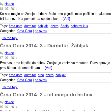
by
piskec
18. 07. 2014
Ko nas megle preženejo s hribov. Malo smo pojedli, malo počili in kmalu smo
bili kot novi. Kar pomeni, da so ideje kar ...
[Več]
Tags:
črna gora
,
durmitor
,
žabljak
,
jezera
,
Sedlo
,
bobotov kuk
Categories:
Črna Gora
|
po svetu
|
To the top
|
Črna Gora 2014: 3 - Durmitor, Žabljak
by
piskec
17. 07. 2014
Evo nas, smo le prišli do hribov. Žabljak je zanimivo mestece. Pravzaprav je
prav škoda, da smo bili tam ...
[Več]
Tags:
črna gora
,
durmitor
,
crno jezero
,
žabljak
Categories:
Črna Gora
|
po svetu
|
To the top
|
Črna Gora 2014: 2 - od morja do hribov
by
piskec
15. 07. 2014