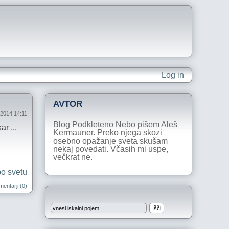
Log in
AVTOR
ij 2014 14:11
Blog Podkleteno Nebo pišem Aleš
r ...
Kermauner. Preko njega skozi
osebno opažanje sveta skušam
nekaj povedati. Včasih mi uspe,
večkrat ne.
po svetu
entarji (0)