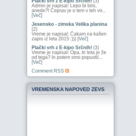
Plački vrh z E-kipo Srčnih!
(3)
Admin je napisal: Lepo bi bilo,
anede?! Čeprav je o tem v teh vir...
[Več]
Jesensko - zimska Velika planina
(2)
Vreme je napisal: Čakam na kašen
zapis iz leta 2015 :)))
[Več]
Plački vrh z E-kipo Srčnih!
(3)
Vreme je napisal: Opa, tri leta je že
od tega? In potem smo popustil...
[Več]
Comment RSS
VREMENSKA NAPOVED ZEVS