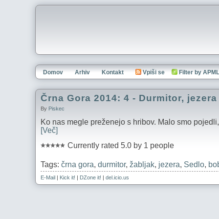
Domov
Arhiv
Kontakt
Vpiši se
Filter by APM
Črna Gora 2014: 4 - Durmitor, jezera
By
Piskec
Ko nas megle preženejo s hribov. Malo smo pojedli, m
[Več]
Currently rated 5.0 by 1 people
Tags:
črna gora
,
durmitor
,
žabljak
,
jezera
,
Sedlo
,
bo
E-Mail
|
Kick it!
|
DZone it!
|
del.icio.us