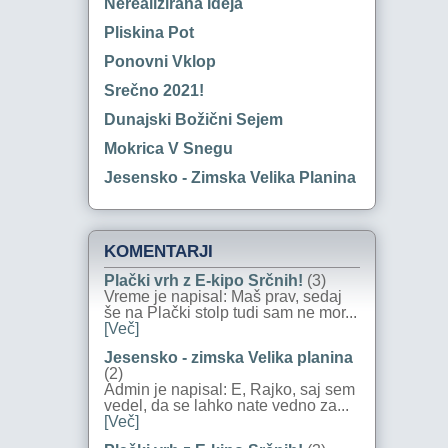
Nerealizirana Ideja
Pliskina Pot
Ponovni Vklop
Srečno 2021!
Dunajski Božični Sejem
Mokrica V Snegu
Jesensko - Zimska Velika Planina
KOMENTARJI
Plački vrh z E-kipo Srčnih!
(3)
Vreme je napisal: Maš prav, sedaj
še na Plački stolp tudi sam ne mor...
[Več]
Jesensko - zimska Velika planina
(2)
Admin je napisal: E, Rajko, saj sem
vedel, da se lahko nate vedno za...
[Več]