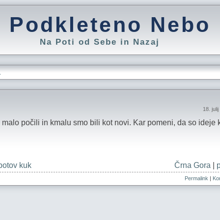
Podkleteno Nebo
Na Poti od Sebe in Nazaj
L
18. jul
alo počili in kmalu smo bili kot novi. Kar pomeni, da so ideje ka
botov kuk
Črna Gora
|
Permalink
|
Kom