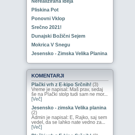
Nerealizirana Ideja
Pliskina Pot
Ponovni Vklop
Srečno 2021!
Dunajski Božični Sejem
Mokrica V Snegu
Jesensko - Zimska Velika Planina
KOMENTARJI
Plački vrh z E-kipo Srčnih!
(3)
Vreme je napisal: Maš prav, sedaj
še na Plački stolp tudi sam ne mor...
[Več]
Jesensko - zimska Velika planina
(2)
Admin je napisal: E, Rajko, saj sem
vedel, da se lahko nate vedno za...
[Več]