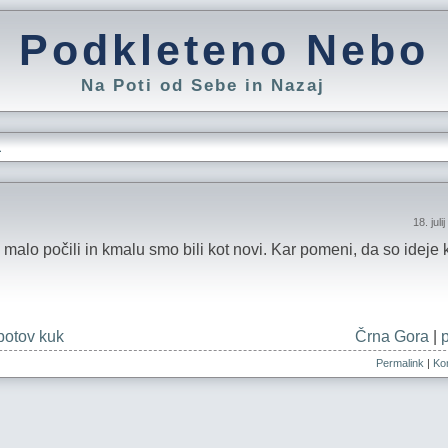
Podkleteno Nebo
Na Poti od Sebe in Nazaj
L
18. jul
alo počili in kmalu smo bili kot novi. Kar pomeni, da so ideje ka
botov kuk
Črna Gora
|
Permalink
|
Kom