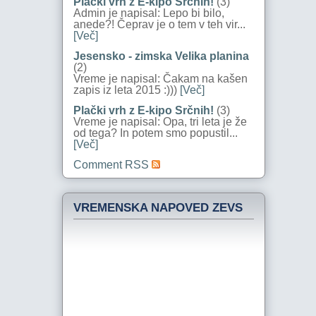
Plački vrh z E-kipo Srčnih!
(3)
Admin je napisal: Lepo bi bilo,
anede?! Čeprav je o tem v teh vir...
[Več]
Jesensko - zimska Velika planina
(2)
Vreme je napisal: Čakam na kašen
zapis iz leta 2015 :)))
[Več]
Plački vrh z E-kipo Srčnih!
(3)
Vreme je napisal: Opa, tri leta je že
od tega? In potem smo popustil...
[Več]
Comment RSS
VREMENSKA NAPOVED ZEVS