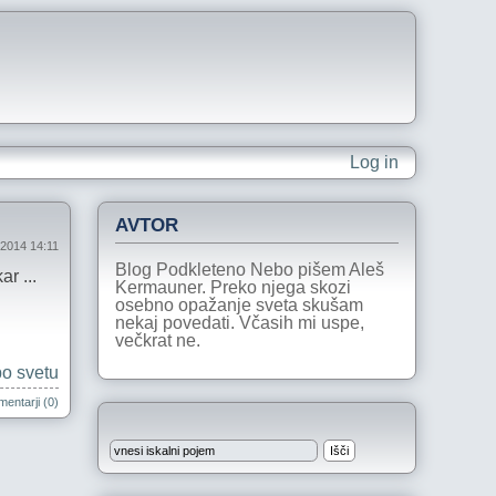
Log in
AVTOR
ij 2014 14:11
Blog Podkleteno Nebo pišem Aleš
r ...
Kermauner. Preko njega skozi
osebno opažanje sveta skušam
nekaj povedati. Včasih mi uspe,
večkrat ne.
po svetu
entarji (0)