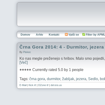
Domov
Arhiv
Kontakt
Vpiši se
Filter by APM
Črna Gora 2014: 4 - Durmitor, jezera
By
Piskec
Ko nas megle preženejo s hribov. Malo smo pojedli, m
[Več]
Currently rated 5.0 by 1 people
Tags:
črna gora
,
durmitor
,
žabljak
,
jezera
,
Sedlo
,
bo
E-Mail
|
Kick it!
|
DZone it!
|
del.icio.us